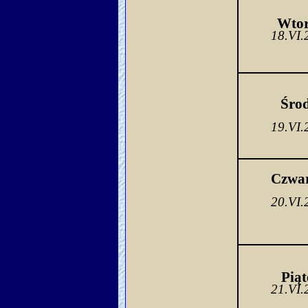
Wto
18.VI.
Środ
19.VI.
Czwa
20.VI.
Piąt
21.VI.