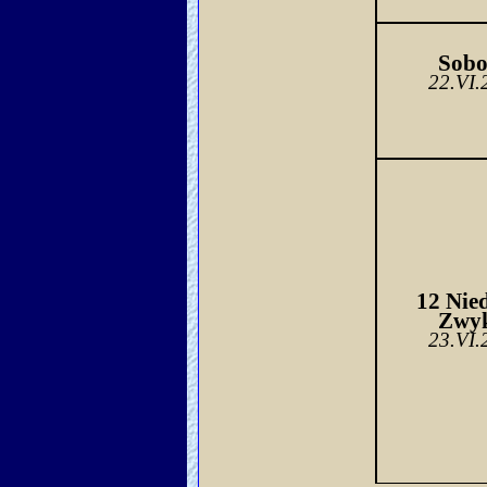
Sob
22.VI.
12 Nied
Zwy
23.VI.