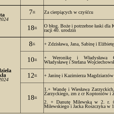
7
Za cierpiących w czyśćcu
30
o
ta 
2024
O 
błog
. Boże i potrzebne łaski dla 
18
00
racji 40. 
urodzin
8
+ Zdzisława, Jana, Sabinę i Elżbiet
45
+ Weronikę i Władysława 
10
30
Władysławę i Stefana Wojciechows
ziela
12
kła
+ Janinę i Kazimierza Magdziarzów
00
2024
1.+ Wandę i Wiesława Zarzyckich,
Zarzyckiego, 
zm
 z 
cr
Koptoniów
 i
18
00
2. + Danutę Milewską w 2.
 r. 
Milewskiego i Jacka Roszczyka w 1