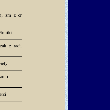
h, 
zm
 z 
cr
 Moniki
ązak
 z racji 
biety
śm
. 
i
erci