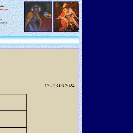
afia
gmunta
ki
ziorna
17 - 23.06.2024 