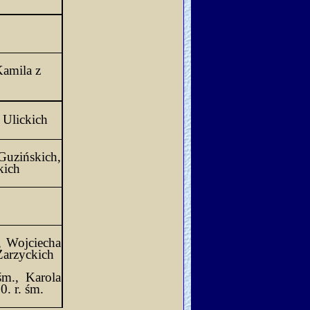
Kamila z 
ę Ulickich
Guzińskich,
kich
 Wojciecha 
 Zarzyckich
śm.
, Karola 
0. 
r
. 
śm.