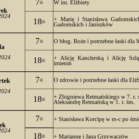
7
W 
int. Elżbiety
30
rek
2024
+ Marię i Stanisława Gadomskic
18
00
Gadomskich i 
Janiszków
7
O 
błog. Boże i potrzebne łaski dla
30
a 
2024
+ Alicję Kanclerską i Alicję 
Szl
18
00
imienin
7
O zdrowie i potrzebne łaski dla Elż
rtek
30
2024
+ Zbigniewa Retmańskiego w 7. 
r
. 
18
00
Aleksandrę Retmańską w 1. 
r
. 
śm.
7
+ Stanisława 
Korcipę
 w m-c po śmi
30
ek
2024
18
+ Mariannę i Jana Grzywaczów
00