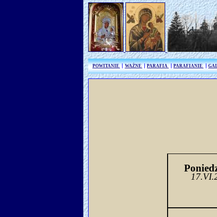
POWITANIE
WAŻNE
PARAFIA
PARAFIANIE
GA
Poniedz
17.VI.