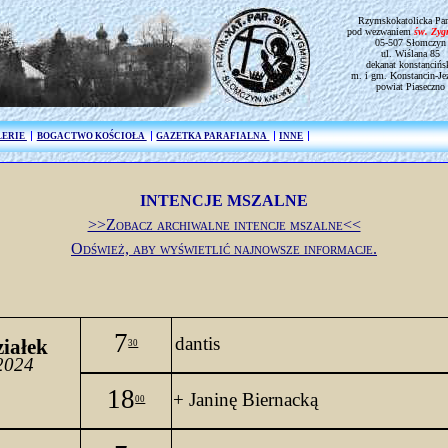
Rzymskokatolicka Par
pod wezwaniem
św. Zy
05-507 Słomczyn
ul. Wiślana 85
dekanat konstancińs
m. i gm. Konstancin-Je
powiat Piaseczno
LERIE
BOGACTWO KOŚCIOŁA
GAZETKA PARAFIALNA
INNE
INTENCJE MSZALNE
>>Zobacz archiwalne intencje mszalne<<
Odśwież, aby wyświetlić najnowsze informacje.
7
dantis
iałek
30
2024
18
+ Janinę Biernacką
00