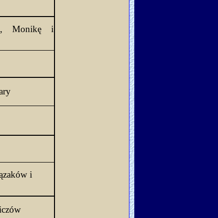
a, Monikę i
ary
lązaków
 i 
wiczów