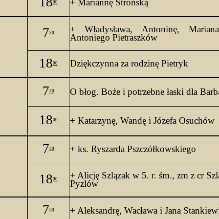
18
+ Mariannę Strońską
00
+ Władysława, Antoninę, Marian
7
30
Antoniego Pietraszków
4
18
Dziękczynna za rodzinę 
Pietryk
00
7
O 
błog. Boże i potrzebne łaski dla Barb
30
4
18
+ Katarzynę, Wandę i Józefa Osuchów
00
7
+ ks. Ryszarda Pszczółkowskiego
30
k
4
+ Alicję 
Szlązak
 w 5. 
r
. 
śm
., 
zm
 z 
cr
Sz
18
00
Pyzlów
7
+ Aleksandrę, Wacława i Jana Stankie
30