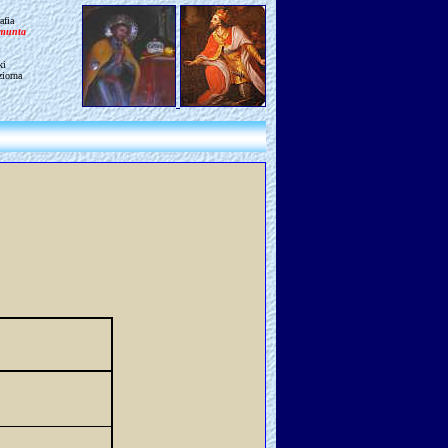
afia
gmunta
ki
ziorna