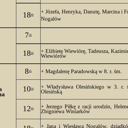
4
+ Józefa, Henryka, Danutę, Marcina i F
18
00
Nogalów
7
30
4
+ Elżbietę 
Wiewiórę, Tadeusza, Kazimie
18
00
Wiewiórów
8
+ Magdalenę Paradowską w 8. 
r
. 
śm.
45
+ Władysława Olesińskiego w 3. 
r
. 
10
a
30
Olesińską
na
4
+ Jerzego Piłkę z racji urodzin, Helen
12
00
Zbigniewa Winiarków
+ Jana i Wiesława Nogalów, dziadk