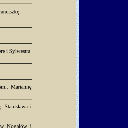
ranciszkę
rę i Sylwestra
śm., Mariannę
ę, Stanisława i
ów Nogalów i