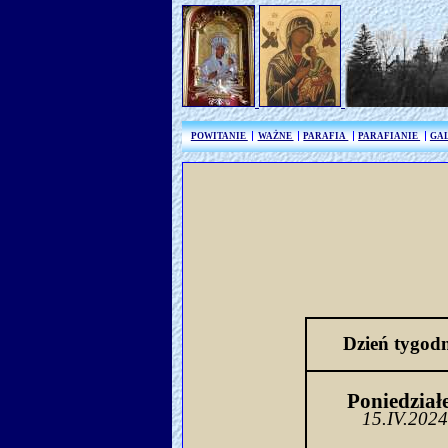
POWITANIE
WAŻNE
PARAFIA
PARAFIANIE
GA
Dzień tygod
Poniedział
15.IV.202