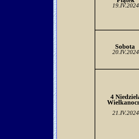
Piątek
19.IV.202
Sobo
ta 
20.IV.202
4 Niedziel
Wielkanoc
21.IV.202