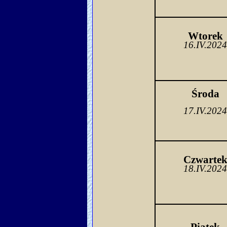
Wtorek
16.IV.202
Środa
17.IV.202
Czwarte
18.IV.202