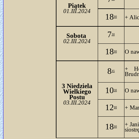
Piątek
01.III.2024
18
+ Ali
00
7
Sobo
ta 
30
02.III.2024
18
O naw
00
+ He
8
45
Brudn
3 Niedziela
10
O naw
Wielkiego
30
Postu
03.III.2024
12
+ Mar
00
+ Jan
18
00
siostr