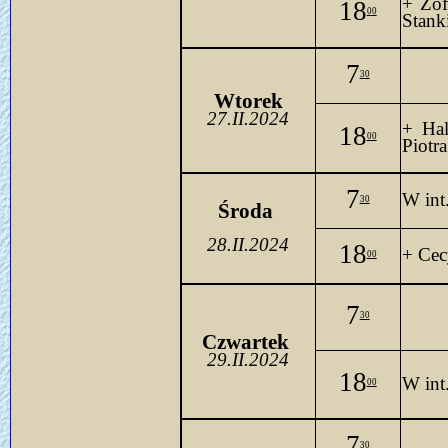
+ Zof
18
00
Stank
7
30
Wtorek
27.II.2024
+ Hal
18
00
Piotra
7
W 
int
30
Środa 
28.II.2024
18
+ Cecy
00
7
30
Czwartek 
29.II.2024
18
W 
in
00
7
30