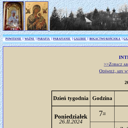
POWITANIE
WAŻNE
PARAFIA
PARAFIANIE
GALERIE
BOGACTWO KOŚCIOŁA
GA
INT
>>Zobacz ar
Odśwież, aby w
2
Dzień tygodnia
Godzina
7
30
Poniedziałek
26.II.2024