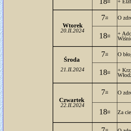
18
+ Elż
00
7
O zdro
30
Wtorek
20.II.2024
+ Ado
18
00
Wiśni
7
O 
bło
30
Środa 
21.II.2024
+ Krz
18
00
Włodz
7
O zdro
30
Czwartek 
22.II.2024
18
Za ci
00
7
O zdro
30