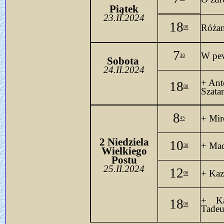
Piątek
23.II.2024
18
Różan
00
7
W pew
30
Sobo
ta 
24.II.2024
+ Ant
18
00
Szata
8
+ Mir
45
2 Niedziela
10
+ Mac
30
Wielkiego
Postu
25.II.2024
12
+ Kaz
00
+ Ka
18
00
Tadeu