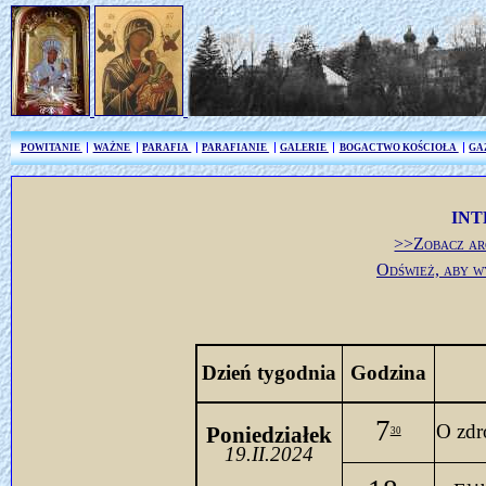
POWITANIE
WAŻNE
PARAFIA
PARAFIANIE
GALERIE
BOGACTWO KOŚCIOŁA
GA
INT
>>Zobacz ar
Odśwież, aby w
Dzień tygodnia
Godzina
7
O zdro
Poniedziałek
30
19.II.2024