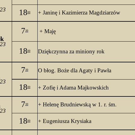
023
18
+ Janinę i Kazimierza Magdziarzów
00
7
 + Maję
30
k 
023
18
Dziękczynna za miniony rok
00
7
O 
błog. Boże dla Agaty i Pawła
30
k
023
18
+ Zofię i Adama Majkowskich
00
7
+ Helenę 
Brudniewską
 w 1. 
r
. 
śm.
 
30
023
18
+ Eugeniusza Krysiaka
00