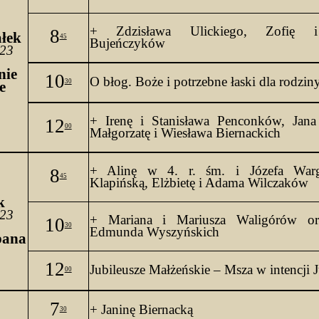
8
ałek
45
Bujeńczyków
023
nie
10
O 
błog. Boże i potrzebne łaski dla rodzin
30
e
+ Irenę i Stanisława 
Penconków
, Jana
12
00
Małgorzatę i Wiesława Biernackich
+ Alinę w 4. 
r
. 
śm
. 
i
 Józefa 
War
8
45
Klapińską, Elżbietę i Adama Wilczaków
k
023
+ Mariana i Mariusza Waligórów or
10
30
Edmunda Wyszyńskich
pana
12
Jubileusze Małżeńskie – Msza w intencji 
00
7
+ Janinę Biernacką
30
 