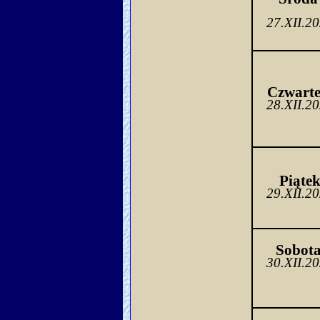
27.XII.2
Czwarte
28.XII.2
Piąte
29.XII.2
Sobo
ta
30.XII.2