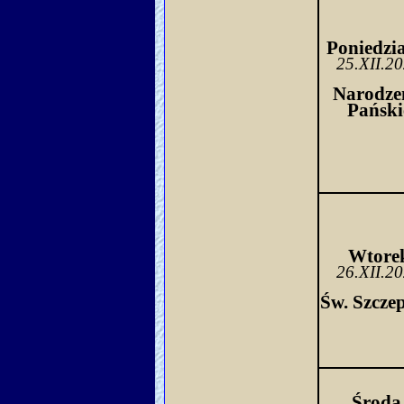
Poniedzi
25.XII.2
Narodze
Pański
Wtore
26.XII.2
Św. Szcze
Środa