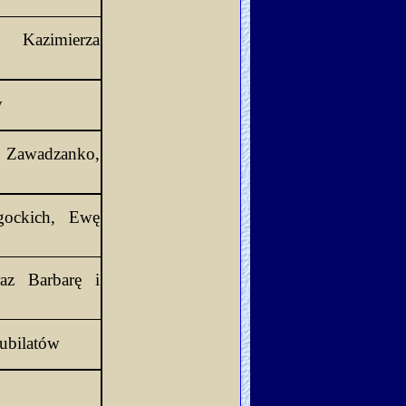
+ Zdzisława Ulickiego, Zofię i Kazimierza 
y
 
Zawadzanko,
gockich
, Ewę 
az Barbarę i
Jubilatów