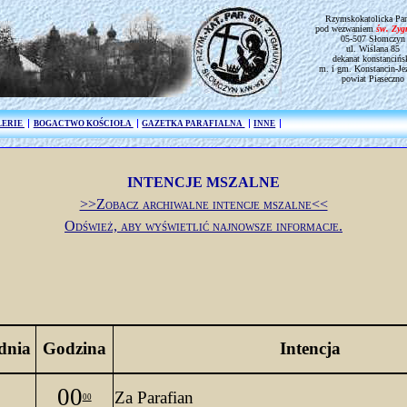
Rzymskokatolicka Par
pod wezwaniem
św. Zy
05-507 Słomczyn
ul. Wiślana 85
dekanat konstancińs
m. i gm. Konstancin-Je
powiat Piaseczno
LERIE
BOGACTWO KOŚCIOŁA
GAZETKA PARAFIALNA
INNE
INTENCJE MSZALNE
>>Zobacz archiwalne intencje mszalne<<
Odśwież, aby wyświetlić najnowsze informacje.
dnia
Godzina
Intencja
00
Za Parafian
00