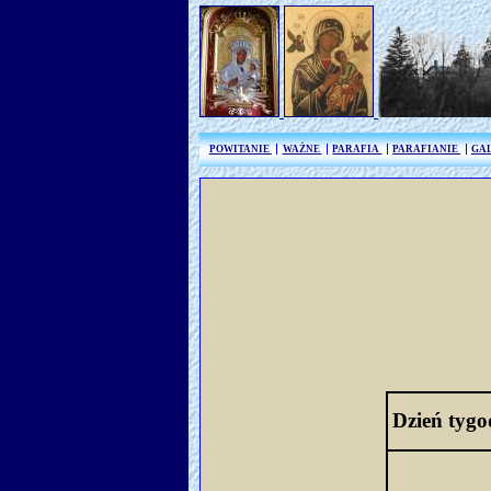
POWITANIE
WAŻNE
PARAFIA
PARAFIANIE
GA
Dzień tygo