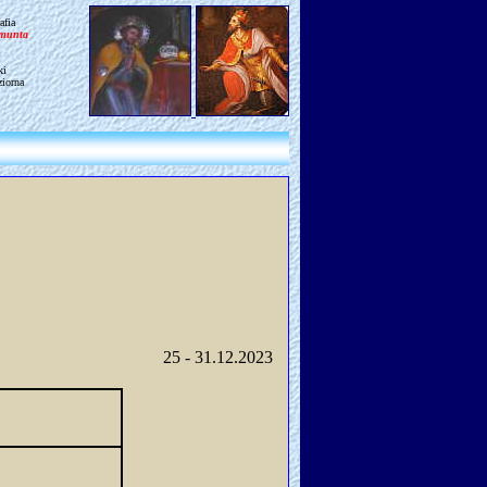
afia
gmunta
ki
ziorna
25 - 31.12.2023 