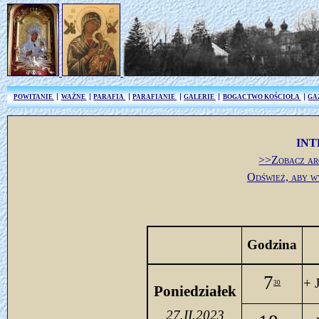
POWITANIE
WAŻNE
PARAFIA
PARAFIANIE
GALERIE
BOGACTWO KOŚCIOŁA
GA
INT
>>Zobacz ar
Odśwież, aby w
Godzina
7
+ 
30
Poniedziałek
27.II.2023