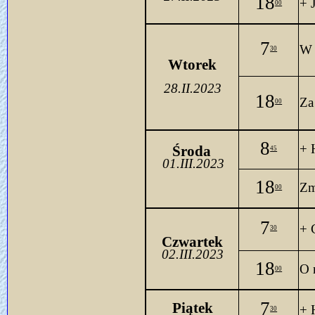
18
+ 
00
7
W 
30
Wtorek
28.II.2023
18
Za
00
8
+ 
Środa 
45
01.III.2023
18
Z
00
7
+ 
30
Czwartek
02.III.2023
18
O 
00
7
Piątek
+ 
30