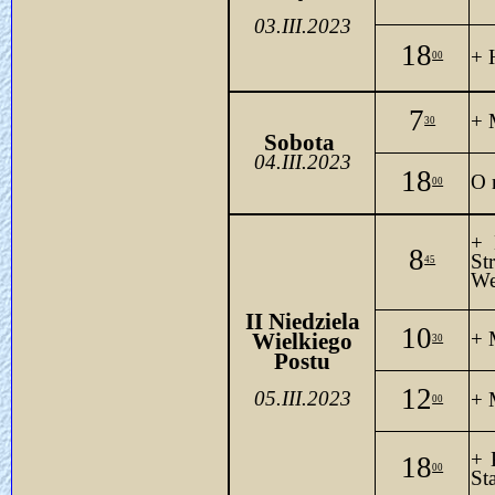
03.III.2023
18
+ 
00
7
+ 
30
Sobota 
04.III.2023
18
O 
00
+ 
8
45
We
II Niedziela
10
+ 
Wielkiego
30
Postu
12
05.III.2023
+ 
00
+ 
18
00
St