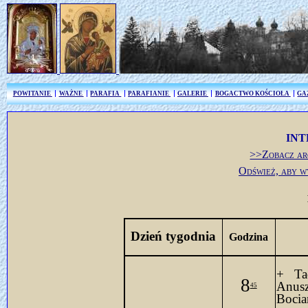
POWITANIE
WAŻNE
PARAFIA
PARAFIANIE
GALERIE
BOGACTWO KOŚCIOŁA
GA
INT
>>Zobacz ar
Odśwież, aby w
Dzień tygodnia
Godzina
+ Ta
8
Anus
45
Bocia