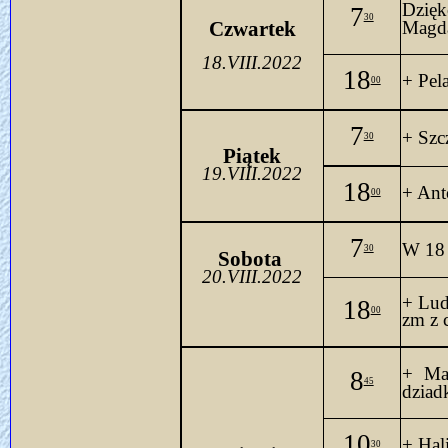
Dzięk
7
30
Czwartek
Magdal
18.VIII.2022
18
+ Pel
00
7
+ Szc
30
Piątek
19.VIII.2022
18
+ Ant
00
7
W 18 
30
Sobo
ta 
20.VIII.2022
+ Lud
18
00
zm
 z 
+ Mar
8
45
dzia
d
10
+ Hal
30