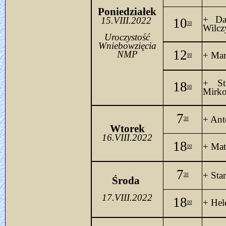
Poniedziałek
+ Da
15.VIII.
2022 
10
30
Wilcz
Uroczystość
Wniebowzięcia
12
NMP
+ Mar
00
+ St
18
00
Mirko
7
+ Ant
30
Wtorek
16.VIII.2022
18
+ Mat
00
7
+ Sta
30
Środa 
17.VIII.2022
18
+ Hel
00