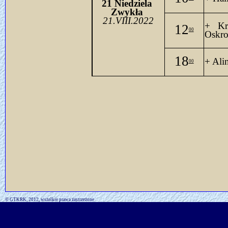
21 
Niedziela
Zwykła 
21.VIII.2022
+ Kr
12
00
Oskr
18
+ Ali
00
© GTKRK, 2012, wszelkie prawa zastrzeżone