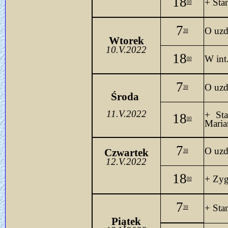
18
+ Sta
00
7
O uzd
30
Wtorek
10.V.2022
18
W 
int
00
7
O uzd
30
Środa 
11.V.2022
+ Sta
18
00
Maria
7
O uzd
Czwartek
30
12.V.2022
18
+ Zyg
00
7
+ Sta
30
Piątek