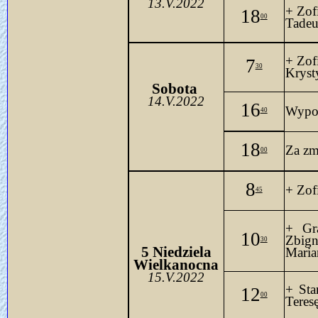
13.V.2022
+ Zof
18
00
Tadeu
+ Zof
7
30
Kryst
Sobo
ta 
14.V.2022
16
Wypo
40
18
Za zm
00
8
+ Zofi
45
+ Gr
10
Zbig
30
 5 
Niedziela
Maria
Wielkanocna
15.V.2022
+ Sta
12
00
Teresę