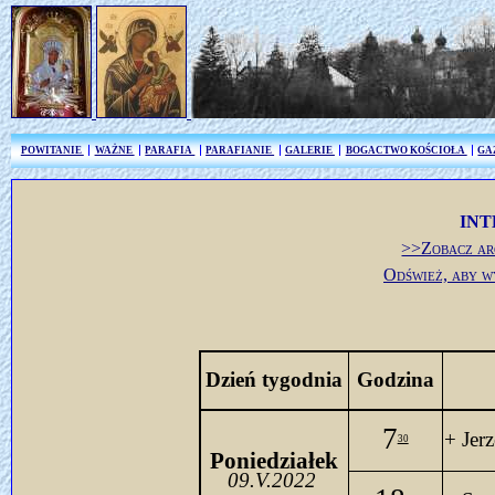
POWITANIE
WAŻNE
PARAFIA
PARAFIANIE
GALERIE
BOGACTWO KOŚCIOŁA
GA
INT
>>Zobacz ar
Odśwież, aby w
Dzień tygodnia
Godzina
7
+ Jer
30
Poniedziałek
09.V.
2022 