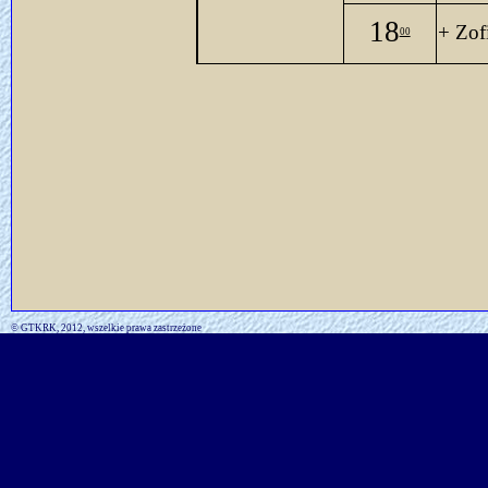
18
+ Zof
00
© GTKRK, 2012, wszelkie prawa zastrzeżone