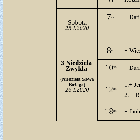
7
+ Dari
30
Sobota
25.I.2020
8
+ Wies
45
3 Niedziela 
10
+ Dari
Zwykła 
30
(Niedziela Słowa
1.+ Je
Bożego)
12
26.I.2020
00
2. + R
18
+ Jani
00