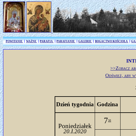
POWITANIE
WAŻNE
PARAFIA
PARAFIANIE
GALERIE
BOGACTWO KOŚCIOŁA
GA
INT
>>Zobacz ar
Odśwież, aby w
Dzień tygodnia
Godzina
7
30
Poniedziałek
20.I.2020