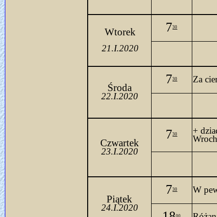
7
30
Wtorek
21.I.2020
7
Za cie
30
Środa
22.I.2020
+ dzi
7
30
Wroc
Czwartek
23.I.2020
7
W pewn
30
Piątek
24.I.2020
18
Różan
00