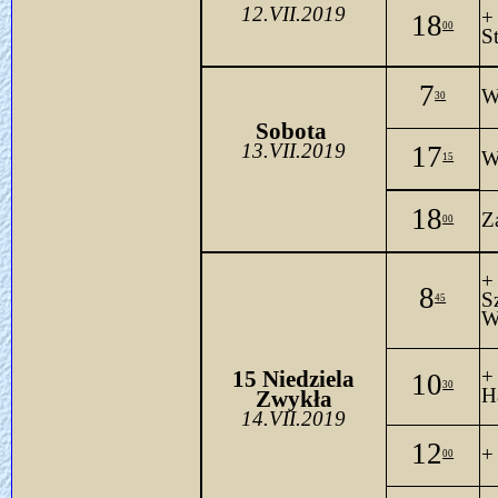
12.VII.2019
+
18
00
S
7
W
30
Sobo
ta 
13.VII.2019
17
W
15
18
Z
00
+
8
45
W
+
15 Niedziela
10
30
H
Zwykła
14.VII.2019
12
+
00