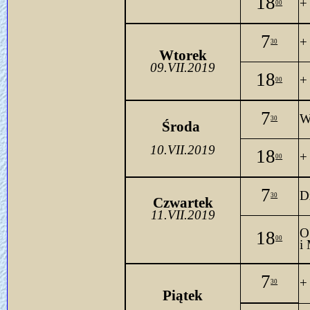
18
+
00
7
+ 
30
Wtorek
09.VII.2019
18
+
00
7
W
30
Środa 
10.VII.2019
18
+
00
7
D
30
Czwartek
11.VII.2019
O
18
00
i
7
+
30
Piątek