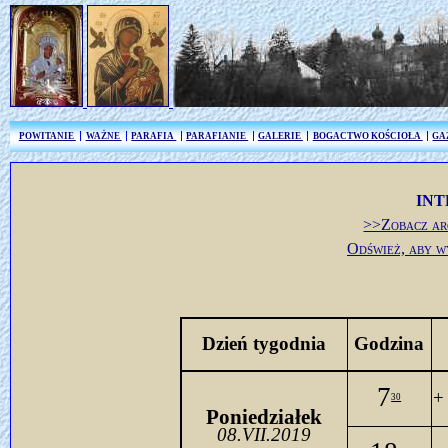
POWITANIE
WAŻNE
PARAFIA
PARAFIANIE
GALERIE
BOGACTWO KOŚCIOŁA
GA
INT
>>Zobacz ar
Odśwież, aby w
Dzień tygodnia
Godzina
7
+
30
Poniedziałek
08.VII.2019