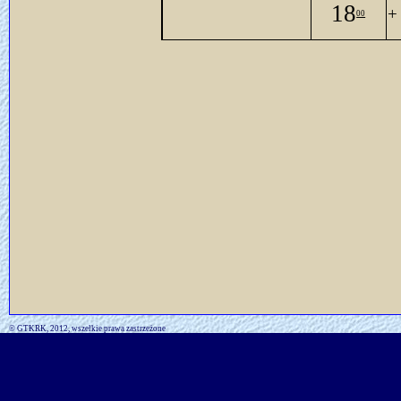
18
+
00
© GTKRK, 2012, wszelkie prawa zastrzeżone