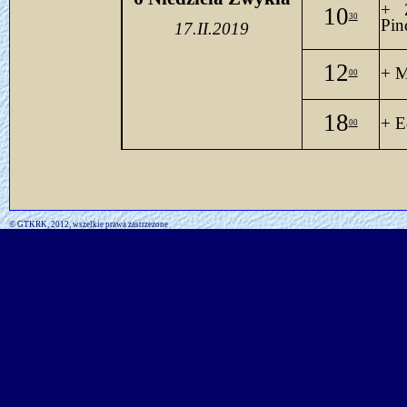
10
30
Pin
17.II.2019
12
+ M
00
18
+ E
00
© GTKRK, 2012, wszelkie prawa zastrzeżone