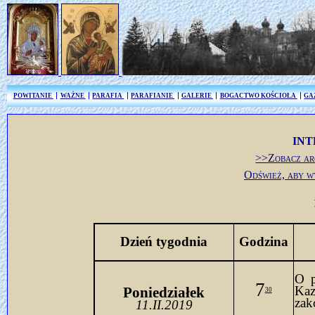
POWITANIE
WAŻNE
PARAFIA
PARAFIANIE
GALERIE
BOGACTWO KOŚCIOŁA
GA
INT
>>Zobacz ar
Odśwież, aby w
Dzień tygodnia
Godzina
O p
7
Ka
Poniedziałek
30
zak
11.II.2019