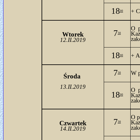
18
+ C
00
O p
7
Ka
Wtorek
30
zak
12.II.2019
18
+ A
00
7
W p
30
Środa 
13.II.2019
O p
18
Ka
00
zak
O p
7
Kaz
Czwartek
30
zak
14.II.2019