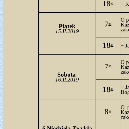
18
+ K
00
O p
7
Kaz
Piątek
30
zak
15.II.2019
18
+ J
00
O p
7
Kaz
30
zak
Sobo
ta 
16.II.2019
+ J
18
00
Bo
O p
8
Ka
45
zak
6 Niedziela Zwykła