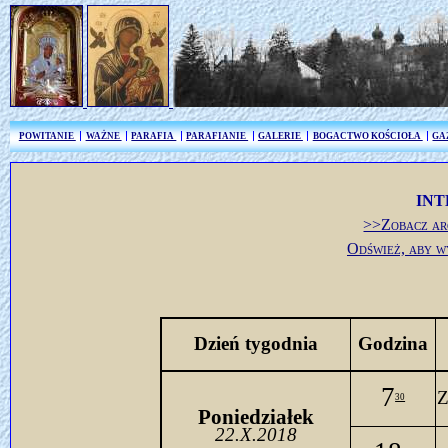
POWITANIE
WAŻNE
PARAFIA
PARAFIANIE
GALERIE
BOGACTWO KOŚCIOŁA
GA
INT
>>Zobacz ar
Odśwież, aby w
Dzień tygodnia
Godzina
7
Z
30
Poniedziałek
22.X.2018