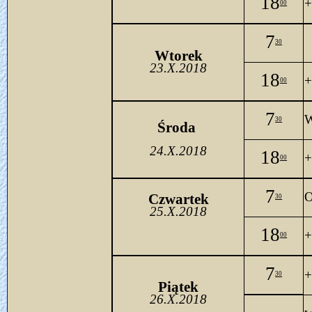
18
+
00
7
30
Wtorek
23.X.2018
18
+
00
7
W
30
Środa 
24.X.2018
18
+
00
7
O
Czwartek
30
25.X.2018
18
+
00
7
+
30
Piątek
26.X.2018