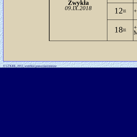
Zwykła
09.IX.2018
12
+
00
+
18
00
M
© GTKRK, 2012, wszelkie prawa zastrzeżone