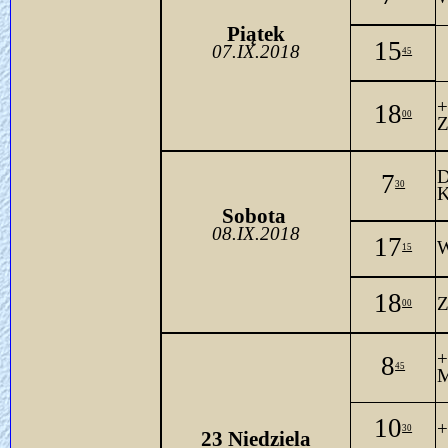
Piątek
15
07.IX.2018
45
18
00
Z
D
7
30
K
Sobo
ta 
08.IX.2018
17
W
15
18
Z
00
+
8
45
M
10
+
30
23
 Niedziela 