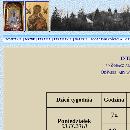
POWITANIE
WAŻNE
PARAFIA
PARAFIANIE
GALERIE
BOGACTWO KOŚCIOŁA
GA
INT
>>Zobacz ar
Odśwież, aby w
Dzień tygodnia
Godzina
7
30
Poniedziałek
03.IX.2018