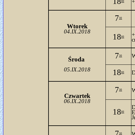
18
+
00
7
30
Wtorek
04.IX.2018
+
18
00
c
7
W
30
Środa 
05.IX.2018
18
D
00
7
W
30
Czwartek
06.IX.2018
D
18
E
00
J
7
W
30