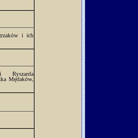
trzaków i ich 
 Ryszarda 
zka 
Mętlaków
, 