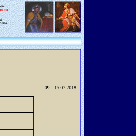
afia
gmunta
ki
ziorna
09 – 15.07.2018 