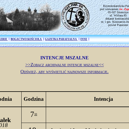
Rzymskokatolicka Par
pod wezwaniem
św. Zy
05-507 Słomczyn
ul. Wiślana 85
dekanat konstancińs
m. i gm. Konstancin-Je
powiat Piaseczno
LERIE
BOGACTWO KOŚCIOŁA
GAZETKA PARAFIALNA
INNE
INTENCJE MSZALNE
>>Zobacz archiwalne intencje mszalne<<
Odśwież, aby wyświetlić najnowsze informacje.
odnia
Godzina
Intencja
7
30
ałek
2018