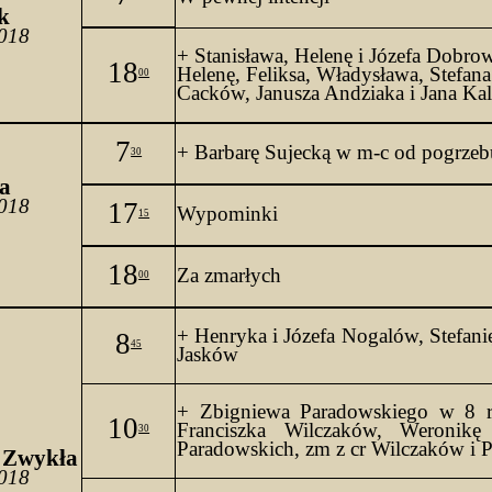
k
2018
+ Stanisława, Helenę i Józefa Dobrow
18
00
Cacków
, Janusza 
Andziaka
 i Jana Ka
7
+ Barbarę 
Sujecką
 w m-c od pogrzeb
30
a 
2018
17
Wypominki
15
18
Za zmarłych
00
+ Henryka i Józefa Nogalów, Stefanię
8
45
Jasków
+ Zbigniewa Paradowskiego w 8 
10
Franciszka Wilczaków
, Weronikę 
30
Paradowskich, 
zm
 z 
cr
 Wilczaków i 
15 Niedziela Zwykła 
2018