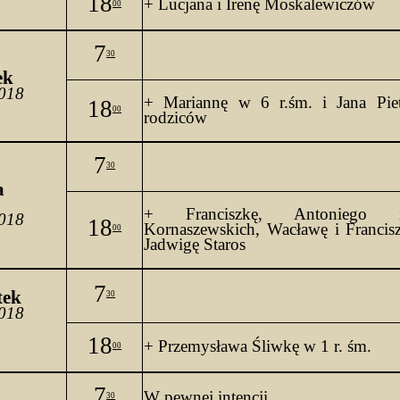
18
+ Lucjana i Irenę 
Moskalewiczów
00
7
30
ek
2018
+ Mariannę w 6 
r.śm
. 
i
 Jana Pie
18
00
rodziców
7
30
a 
+ Franciszkę, Antoniego i
2018
18
Kornaszewskich, Wacławę i Francis
00
Jadwigę 
Staros
7
tek
30
2018
18
+ Przemysława Śliwkę w 1 r. 
śm.
00
7
W pewnej intencji
30