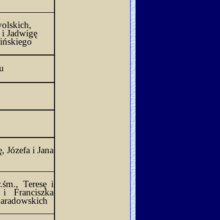
olskich, 
Helenę, Feliksa, Władysława, Stefana i Jadwigę 
lińskiego
u
, Józefa i Jana
r.śm., Teresę i
i Franciszka 
Paradowskich