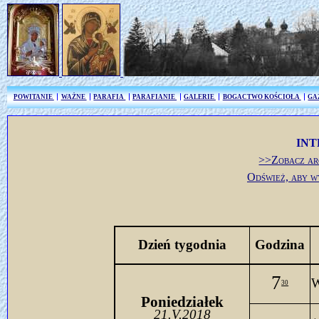
POWITANIE
WAŻNE
PARAFIA
PARAFIANIE
GALERIE
BOGACTWO KOŚCIOŁA
GA
INT
>>Zobacz ar
Odśwież, aby w
Dzień tygodnia
Godzina
7
W
30
Poniedziałek
21.V.2018