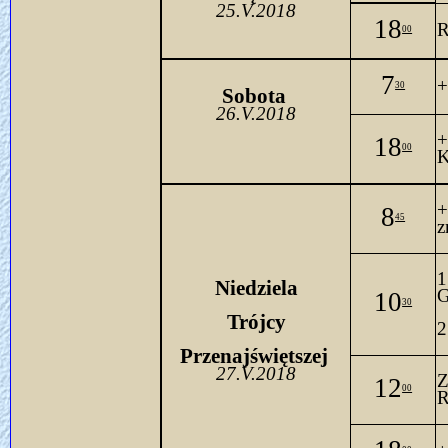
25.V.2018
18
R
00
7
+
30
Sobo
ta 
26.V.2018
+
18
00
K
8
45
1
 Niedziela 
G
10
30
Trójcy
2
Przenajświętszej 
27.V.2018
Z
12
00
R