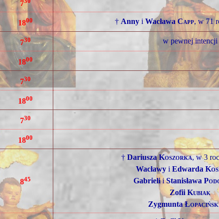
30
7
00
†
Anny
i
Wacława
Capp
, w 71 r
18
30
w pewnej intencji
7
00
18
30
7
00
18
30
7
00
18
†
Dariusza
Koszorka
, w 3 ro
Wacławy
i
Edwarda
Kos
45
Gabrieli
i
Stanisława
Pod
8
Zofii
Kubiak
Zygmunta
Łopacińsk