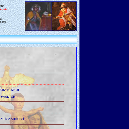
afia
gmunta
ki
ziorna
arzyckich
owskich
cznicę śmierci