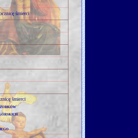
ocznicę śmierci
cznicę śmierci
zorków
górskich
iego