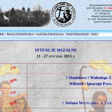
Rzymskokatolicka Par
pod wezwaniem
św. Zy
05-507 Słomczyn
ul. Wiślana 85
dekanat konstancińs
m. i gm. Konstancin-Je
powiat Piaseczno
RIE
BOGACTWO KOŚCIOŁA
GAZETKA PARAFIALNA
MARTYROLOGIUM
INNE
INTENCJE MSZALNE
21 - 27 stycznia 2013
r.
30
7
†
Stanisławy
i
Walentego
Z
00
18
Wiktorii
i
Ignacego
Pawł
30
7
00
†
Stefana
Wojtczaka
, w 1 ro
18