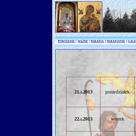
POWITANIE
WAŻNE
PARAFIA
PARAFIANIE
GALE
21.i.2013
poniedziałek
22.i.2013
wtorek