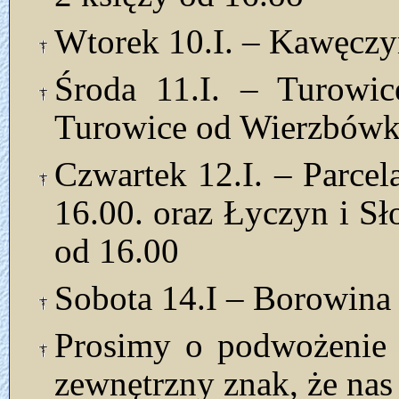
Wtorek 10.I. – Kawęczy
Środa 11.I. – Turowic
Turowice od Wierzbówki
Czwartek 12.I. – Parcel
16.00. oraz Łyczyn i Sł
od 16.00
Sobota 14.I – Borowina 
Prosimy o podwożenie k
zewnętrzny znak, że nas