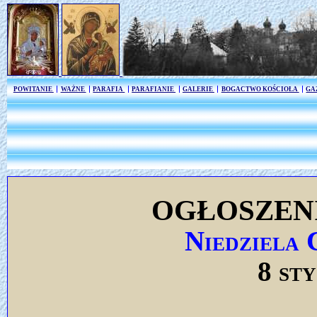
POWITANIE
WAŻNE
PARAFIA
PARAFIANIE
GALERIE
BOGACTWO KOŚCIOŁA
GA
OGŁOSZEN
Niedziela 
8 st