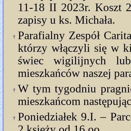
11-18 II 2023r. Koszt 
zapisy u ks. Michała.
Parafialny Zespół Carit
którzy włączyli się w k
świec wigilijnych lu
mieszkańców naszej para
W tym tygodniu pragni
mieszkańcom następując
Poniedziałek 9.I. – Par
2 księży od 16.oo