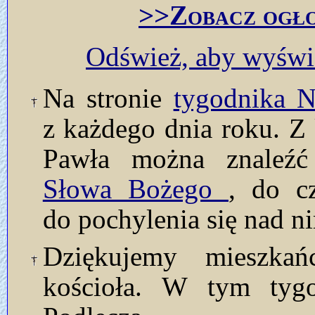
>>Zobacz ogło
Odśwież, aby wyświe
Na stronie
tygodnika
z każdego dnia roku. Z 
Pawła można znaleź
Słowa Bożego
, do c
do pochylenia się nad n
Dziękujemy mieszkań
kościoła. W tym tyg