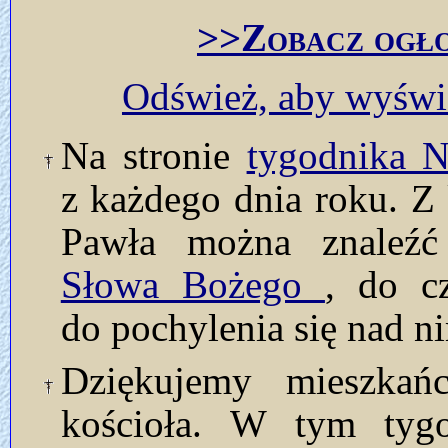
>>Zobacz ogło
Odśwież, aby wyświe
Na stronie
tygodnika
z każdego dnia roku. Z 
Pawła można znaleź
Słowa Bożego
, do c
do pochylenia się nad n
Dziękujemy mieszkań
kościoła. W tym tyg