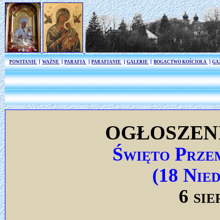
POWITANIE
WAŻNE
PARAFIA
PARAFIANIE
GALERIE
BOGACTWO KOŚCIOŁA
GA
OGŁOSZEN
Święto Przem
(18 Nie
6 sie