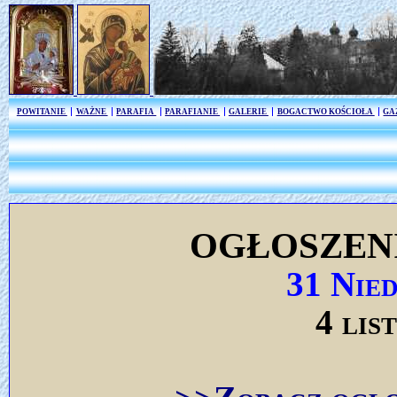
POWITANIE
WAŻNE
PARAFIA
PARAFIANIE
GALERIE
BOGACTWO KOŚCIOŁA
GA
OGŁOSZEN
31 Nie
4 lis