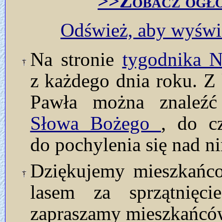
>>Zobacz ogło
Odśwież, aby wyświe
Na stronie
tygodnika
z każdego dnia roku. Z 
Pawła można znaleź
Słowa Bożego
, do c
do pochylenia się nad n
Dziękujemy mieszkańco
lasem za sprzątnięc
zapraszamy mieszkańców