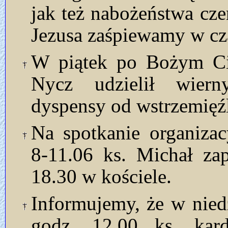
jak też nabożeństwa cz
Jezusa zaśpiewamy w czas
W piątek po Bożym Cie
Nycz udzielił wierny
dyspensy od wstrzemięź
Na spotkanie organiza
8-11.06 ks. Michał za
18.30 w kościele.
Informujemy, że w nied
godz. 12.00 ks. kar