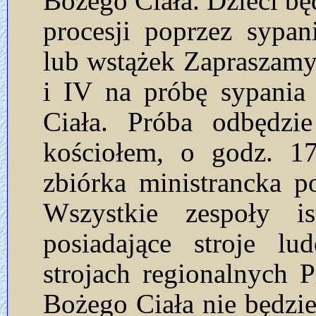
Bożego Ciała. Dzieci b
procesji poprzez sypa
lub wstążek Zapraszamy 
i IV na próbę sypania
Ciała. Próba odbędzi
kościołem, o godz. 1
zbiórka ministrancka 
Wszystkie zespoły is
posiadające stroje l
strojach regionalnych
Bożego Ciała nie będzie