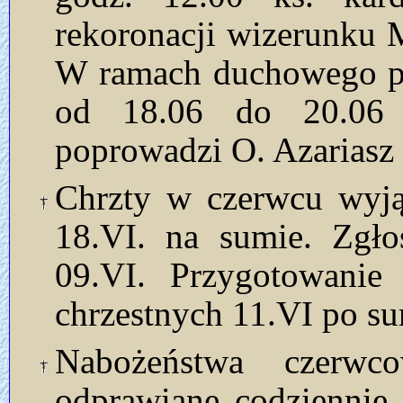
rekoronacji wizerunku 
W ramach duchowego pr
od 18.06 do 20.06 o
poprowadzi O. Azarias
Chrzty w czerwcu wyją
18.VI. na sumie. Zgło
09.VI. Przygotowanie
chrzestnych 11.VI po su
Nabożeństwa czerw
odprawiane codziennie