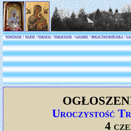
POWITANIE
WAŻNE
PARAFIA
PARAFIANIE
GALERIE
BOGACTWO KOŚCIOŁA
GA
OGŁOSZEN
Uroczystość Tr
4 cze