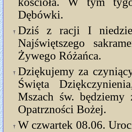
kościoła. W tym tyg
Dębówki.
Dziś z racji I niedzi
Najświętszego sakram
Żywego Różańca.
Dziękujemy za czyniąc
Święta Dziękczynieni
Mszach św. będziemy z
Opatrzności Bożej.
W czwartek 08.06. Uroc