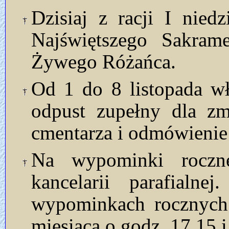
Dzisiaj z racji I nied
Najświętszego Sakram
Żywego Różańca.
Od 1 do 8 listopada w
odpust zupełny dla zm
cmentarza i odmówienie
Na wypominki roczn
kancelarii parafialn
wypominkach rocznych
miesiąca o godz. 17.15 i