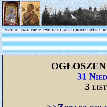
POWITANIE
WAŻNE
PARAFIA
PARAFIANIE
GALERIE
BOGACTWO KOŚCIOŁA
GA
OGŁOSZEN
31 Nie
3 lis