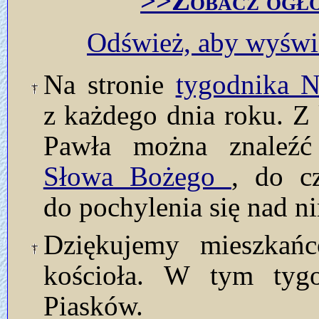
>>Zobacz ogło
Odśwież, aby wyświe
Na stronie
tygodnika
z każdego dnia roku. Z 
Pawła można znaleź
Słowa Bożego
, do c
do pochylenia się nad n
Dziękujemy mieszkańc
kościoła. W tym tyg
Piasków.