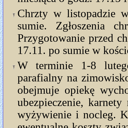
Chrzty w listopadzie w
sumie. Zgłoszenia ch
Przygotowanie przed ch
17.11. po sumie w kości
W terminie 1-8 luteg
parafialny na zimowis
obejmuje opiekę wycho
ubezpieczenie, karnety
wyżywienie i nocleg. K
ewentualne koszty zwią