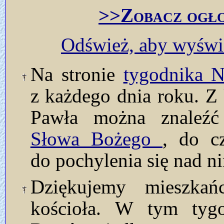
>>Zobacz ogło
Odśwież, aby wyświe
Na stronie
tygodnika
z każdego dnia roku. Z 
Pawła można znaleź
Słowa Bożego
, do c
do pochylenia się nad n
Dziękujemy mieszkań
kościoła. W tym tyg