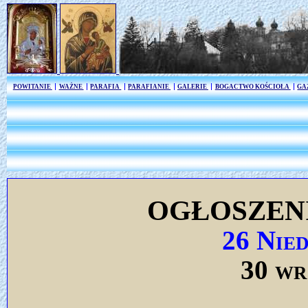
POWITANIE
WAŻNE
PARAFIA
PARAFIANIE
GALERIE
BOGACTWO KOŚCIOŁA
GA
OGŁOSZEN
26 Nie
30 wr