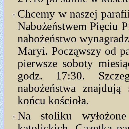
Chcemy w naszej parafi
Nabożeństwem Pięciu Pi
nabożeństwo wynagradza
Maryi. Począwszy od pa
pierwsze soboty miesi
godz. 17:30. Szcze
nabożeństwa znajdują 
końcu kościoła.
Na stoliku wyłożon
katolickich. Gazetka p