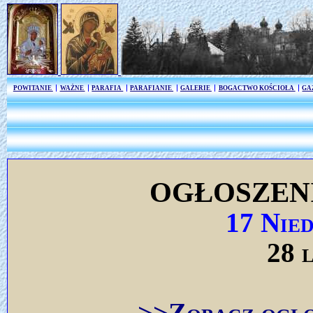
POWITANIE
WAŻNE
PARAFIA
PARAFIANIE
GALERIE
BOGACTWO KOŚCIOŁA
GA
OGŁOSZEN
17 Nie
28 
>>Zobacz ogło