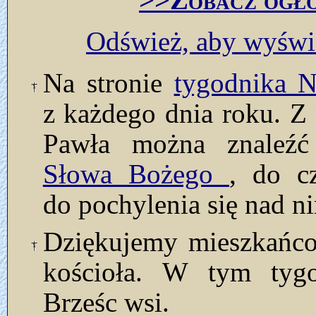
Odśwież, aby wyświe
Na stronie
tygodnika
z każdego dnia roku. Z 
Pawła można znaleź
Słowa Bożego
, do c
do pochylenia się nad n
Dziękujemy mieszkańcom
kościoła. W tym tyg
Brześc wsi.