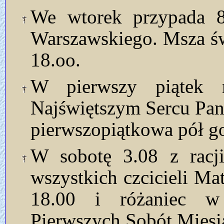
We wtorek przypada 8
Warszawskiego. Msza św
18.oo.
W pierwszy piątek 
Najświętszym Sercu Pan
pierwszopiątkowa pół g
W sobotę 3.08 z racji
wszystkich czcicieli Ma
18.00 i różaniec w
Pierwszych Sobót Miesi