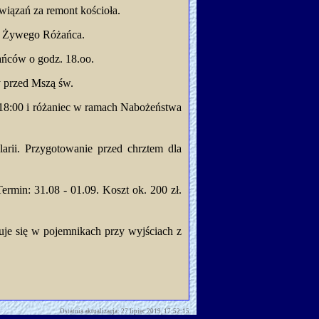
wiązań za remont kościoła.
ół Żywego Różańca.
ańców o godz. 18.oo.
y przed Mszą św.
.18:00 i różaniec w ramach Nabożeństwa
arii. Przygotowanie przed chrztem dla
rmin: 31.08 - 01.09. Koszt ok. 200 zł.
uje się w pojemnikach przy wyjściach z
Ostatnia aktualizacja: 27 lipiec 2019, 17:52:15