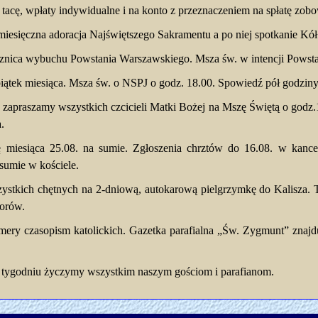
 tacę, wpłaty indywidualne i na konto z przeznaczeniem na spłatę zobo
omiesięczna adoracja Najświętszego Sakramentu a po niej spotkanie K
znica wybuchu Powstania Warszawskiego. Msza św. w intencji Powst
iątek miesiąca. Msza św. o NSPJ o godz. 18.00. Spowiedź pół godzin
. zapraszamy wszystkich czcicieli Matki Bożej na Mszę Świętą o godz
.
ę miesiąca 25.08. na sumie. Zgłoszenia chrztów do 16.08. w kancel
sumie w kościele.
stkich chętnych na 2-dniową, autokarową pielgrzymkę do Kalisza. Te
torów.
ery czasopism katolickich. Gazetka parafialna „Św. Zygmunt” znajd
tygodniu życzymy wszystkim naszym gościom i parafianom.