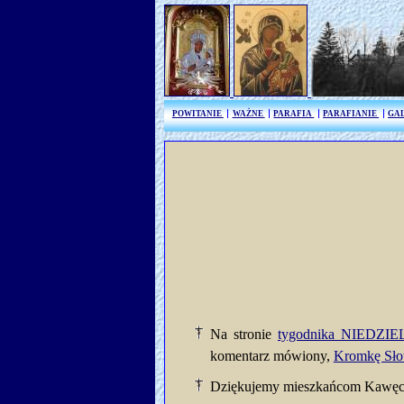
POWITANIE
WAŻNE
PARAFIA
PARAFIANIE
GA
Na stronie
tygodnika NIEDZI
komentarz mówiony,
Kromkę Sł
Dziękujemy mieszkańcom Kawęczy