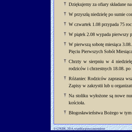
Dziękujemy za ofiary składane na
W przyszłą niedzielę po sumie c
W czwartek 1.08 przypada 75 roc
W piątek 2.08 wypada pierwszy p
W pierwszą sobotę miesiąca 3.08
Pięciu Pierwszych Sobót Miesiąca
Chrzty w sierpniu w 4 niedziel
rodziców i chrzestnych 18.08. po 
Różaniec Rodziców zaprasza wszy
Zapisy w zakrystii lub u organiza
Na stoliku wyłożone są nowe num
kościoła.
Błogosławieństwa Bożego w tym 
© GTKRK, 2014, wszelkie prawa zastrzeżone