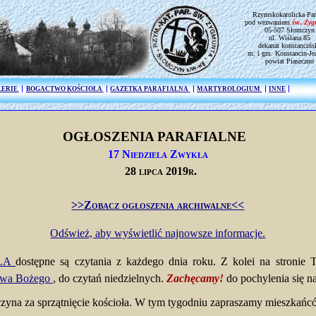
Rzymskokatolicka Par
pod wezwaniem
św. Zy
05-507 Słomczyn
ul. Wiślana 85
dekanat konstancińs
m. i gm. Konstancin-Je
powiat Piaseczno
LERIE
BOGACTWO KOŚCIOŁA
GAZETKA PARAFIALNA
MARTYROLOGIUM
INNE
OGŁOSZENIA PARAFIALNE
17 Niedziela Zwykła
28 lipca 2019r.
>>Zobacz ogłoszenia archiwalne<<
Odśwież, aby wyświetlić najnowsze informacje.
ELA
dostępne są czytania z każdego dnia roku. Z kolei na stronie
owa Bożego
, do czytań niedzielnych.
Zachęcamy!
do pochylenia się n
na za sprzątnięcie kościoła. W tym tygodniu zapraszamy mieszkańc