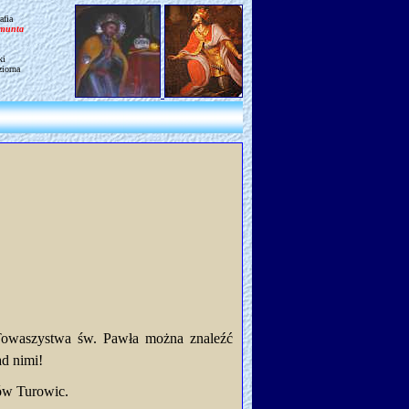
afia
gmunta
ki
ziorna
 Towaszystwa św. Pawła można znaleźć
ad nimi!
ów Turowic.