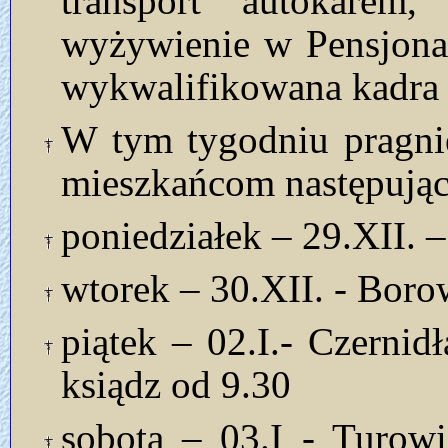
transport autokarem
wyżywienie w Pensjona
wykwalifikowana kadr
W tym tygodniu pragni
mieszkańcom następując
poniedziałek – 29.XII. –
wtorek – 30.XII. - Boro
piątek – 02.I.- Czernid
ksiądz od 9.30
sobota – 03.I - Turow