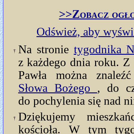
>>Zobacz ogło
Odśwież, aby wyświe
Na stronie
tygodnika
z każdego dnia roku. Z 
Pawła można znaleź
Słowa Bożego
, do c
do pochylenia się nad n
Dziękujemy mieszkań
kościoła. W tym tyg