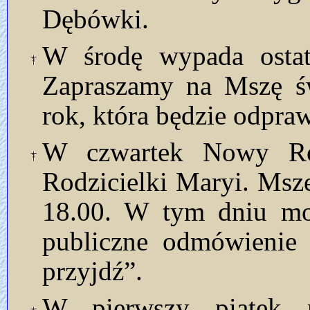
Dębówki.
W środę wypada ostat
Zapraszamy na Mszę św
rok, która będzie odpra
W czwartek Nowy Rok
Rodzicielki Maryi. Msze
18.00. W tym dniu mo
publiczne odmówienie
przyjdź”.
W pierwszy piątek 