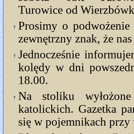
Turowice od Wierzbówki
Prosimy o podwożenie k
zewnętrzny znak, że nas
Jednocześnie informuje
kolędy w dni powszedn
18.00.
Na stoliku wyłożon
katolickich. Gazetka p
się w pojemnikach przy 