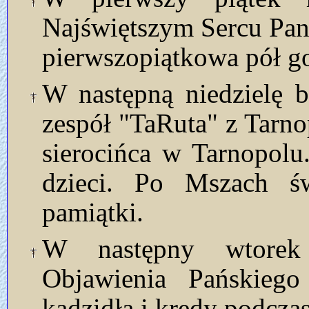
Najświętszym Sercu Pan
pierwszopiątkowa pół g
W następną niedzielę b
zespół "TaRuta" z Tarn
sierocińca w Tarnopol
dzieci. Po Mszach ś
pamiątki.
W następny wtorek 
Objawienia Pańskiego
kadzidła i kredy podcza