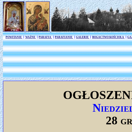
POWITANIE
WAŻNE
PARAFIA
PARAFIANIE
GALERIE
BOGACTWO KOŚCIOŁA
GA
OGŁOSZEN
Niedzie
28 gr