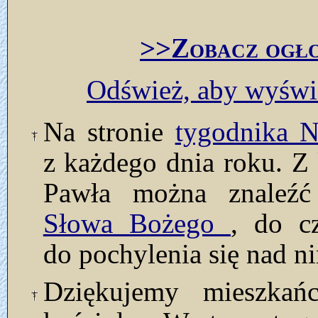
>>Zobacz ogło
Odśwież, aby wyświe
Na stronie
tygodnika
z każdego dnia roku. Z 
Pawła można znaleź
Słowa Bożego
, do c
do pochylenia się nad n
Dziękujemy mieszkań