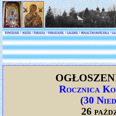
POWITANIE
WAŻNE
PARAFIA
PARAFIANIE
GALERIE
BOGACTWO KOŚCIOŁA
GA
OGŁOSZEN
Rocznica Ko
(30 Nie
26 paźd