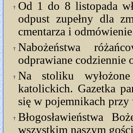
Od 1 do 8 listopada w
odpust zupełny dla zm
cmentarza i odmówienie
Nabożeństwa różań
odprawiane codziennie o
Na stoliku wyłożon
katolickich. Gazetka p
się w pojemnikach przy 
Błogosławieństwa Bo
wszystkim naszym gości