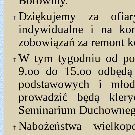
Borowiny.
Dziękujemy za ofia
indywidualne i na kon
zobowiązań za remont ko
W tym tygodniu od pon
9.oo do 15.oo odbędą 
podstawowych i młodz
prowadzić będą klery
Seminarium Duchowneg
Nabożeństwa wielkop