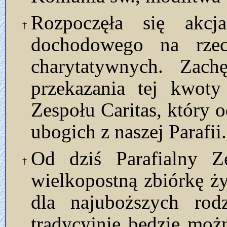
Rozpoczęła się akc
dochodowego na rzecz
charytatywnych. Zach
przekazania tej kwoty
Zespołu Caritas, który o
ubogich z naszej Parafii.
Od dziś Parafialny Ze
wielkopostną zbiórkę ż
dla najuboższych rodz
tradycyjnie będzie moż