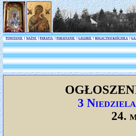
POWITANIE
WAŻNE
PARAFIA
PARAFIANIE
GALERIE
BOGACTWO KOŚCIOŁA
GA
OGŁOSZEN
3 Niedziel
24. 