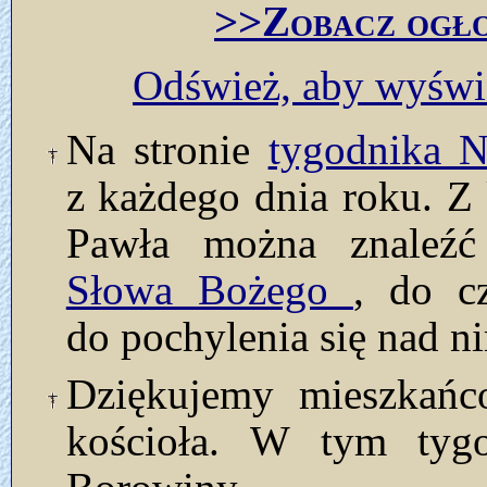
>>Zobacz ogło
Odśwież, aby wyświe
Na stronie
tygodnika
z każdego dnia roku. Z 
Pawła można znaleź
Słowa Bożego
, do c
do pochylenia się nad n
Dziękujemy mieszkańc
kościoła. W tym tyg