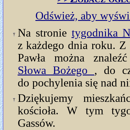
Odśwież, aby wyświe
Na stronie
tygodnika
z każdego dnia roku. Z 
Pawła można znaleź
Słowa Bożego
, do c
do pochylenia się nad n
Dziękujemy mieszkańc
kościoła. W tym tyg
Gassów.