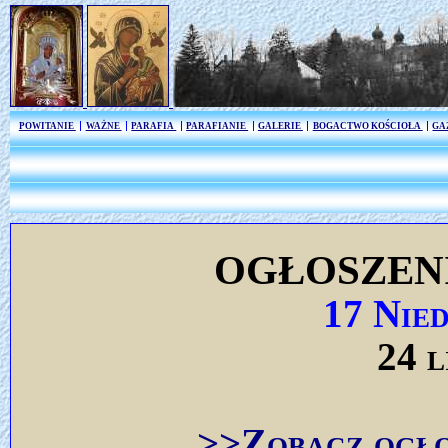
POWITANIE
WAŻNE
PARAFIA
PARAFIANIE
GALERIE
BOGACTWO KOŚCIOŁA
GA
OGŁOSZEN
17 Nie
24 l
>>Zobacz ogło