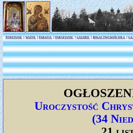
POWITANIE
WAŻNE
PARAFIA
PARAFIANIE
GALERIE
BOGACTWO KOŚCIOŁA
GA
OGŁOSZEN
Uroczystość Chrys
(34 Nie
21 lis