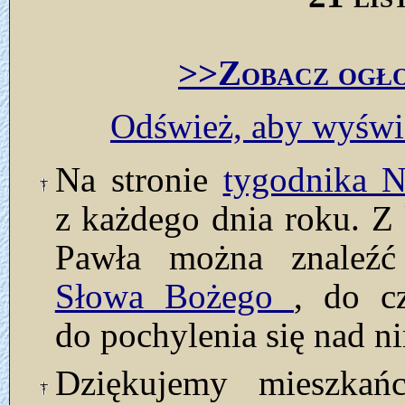
>>Zobacz ogło
Odśwież, aby wyświe
Na stronie
tygodnika
z każdego dnia roku. Z 
Pawła można znaleź
Słowa Bożego
, do c
do pochylenia się nad n
Dziękujemy mieszkań