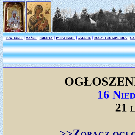
POWITANIE
WAŻNE
PARAFIA
PARAFIANIE
GALERIE
BOGACTWO KOŚCIOŁA
GA
OGŁOSZEN
16 Nie
21 
>>Zobacz ogło