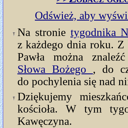
Odśwież, aby wyświe
Na stronie
tygodnika
z każdego dnia roku. Z 
Pawła można znaleź
Słowa Bożego
, do c
do pochylenia się nad n
Dziękujemy mieszkańc
kościoła. W tym tyg
Kawęczyna.