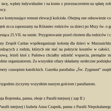
 tacę, wpłaty indywidualne i na konto z przeznaczeniem na spłatę zob
ocy.
ce kontynuujące remont elewacji kościoła. Obejmą one odnowienie co
ątek m-ca zapraszamy na Różaniec rodziców za dzieci po Mszy św. o g
esiąca 25.VII. na sumie. Przygotowanie przed chrztem dla rodziców i c
ny Zespół Caritas współorganizuje kolonię dla dzieci w Murzasich
chodzących z rodzin, których nie stać na pokrycie kosztów w całości
ową. Jeżeli ktoś z Państwa chciałby udzielić wsparcia, pieniądze 
io organizatorom. Za wszystkie ofiary składamy serdeczne podzięk
ery czasopism katolickich. Gazetka parafialna „Św. Zygmunt” znajd
tygodniu życzymy wszystkim naszym gościom i parafianom.
a Bojemska, panna, oboje z Parafii tutejszej ( zap II )
Parafii tutejszej i Izabela Anna Czapnik, panna z Parafii Niepokalan