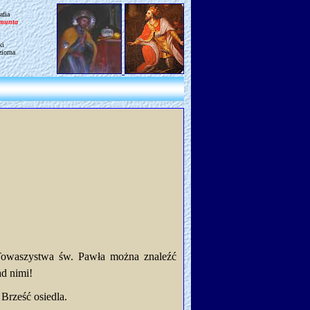
afia
gmunta
ki
ziorna
 Towaszystwa św. Pawła można znaleźć
ad nimi!
Brześć osiedla.