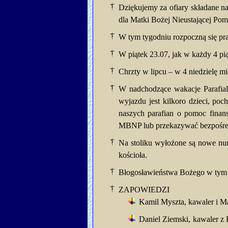
Dziękujemy za ofiary składane na
dla Matki Bożej Nieustającej Pom
W tym tygodniu rozpoczną się pra
W piątek 23.07, jak w każdy 4 pi
Chrzty w lipcu – w 4 niedzielę mi
W nadchodzące wakacje Parafial
wyjazdu jest kilkoro dzieci, po
naszych parafian o pomoc finans
MBNP lub przekazywać bezpośredn
Na stoliku wyłożone są nowe num
kościoła.
Błogosławieństwa Bożego w tym 
ZAPOWIEDZI
Kamil Myszta, kawaler i Maj
Daniel Ziemski, kawaler z 