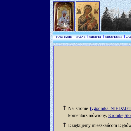
POWITANIE
WAŻNE
PARAFIA
PARAFIANIE
GA
Na stronie
tygodnika NIEDZI
komentarz mówiony,
Kromkę Sł
Dziękujemy mieszkańcom Dębówki 