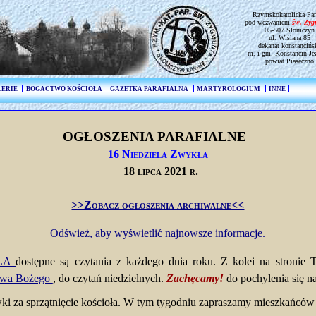
Rzymskokatolicka Par
pod wezwaniem
św. Zy
05-507 Słomczyn
ul. Wiślana 85
dekanat konstancińs
m. i gm. Konstancin-Je
powiat Piaseczno
LERIE
BOGACTWO KOŚCIOŁA
GAZETKA PARAFIALNA
MARTYROLOGIUM
INNE
OGŁOSZENIA PARAFIALNE
16 Niedziela Zwykła
18 lipca 2021 r.
>>Zobacz ogłoszenia archiwalne<<
Odśwież, aby wyświetlić najnowsze informacje.
ELA
dostępne są czytania z każdego dnia roku. Z kolei na stronie
owa Bożego
, do czytań niedzielnych.
Zachęcamy!
do pochylenia się n
za sprzątnięcie kościoła. W tym tygodniu zapraszamy mieszkańców 