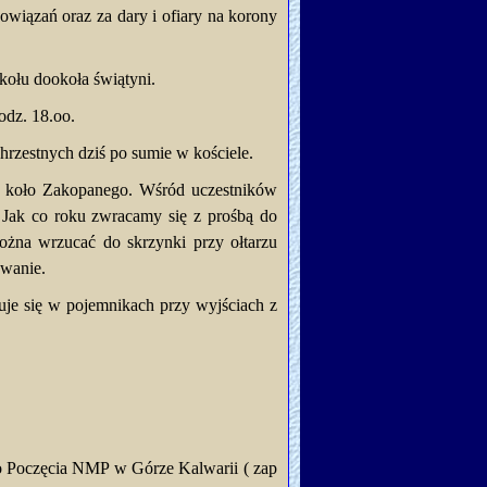
owiązań oraz za dary i ofiary na korony
kołu dookoła świątyni.
odz. 18.oo.
hrzestnych dziś po sumie w kościele.
lu koło Zakopanego. Wśród uczestników
. Jak co roku zwracamy się z prośbą do
można wrzucać do skrzynki przy ołtarzu
owanie.
uje się w pojemnikach przy wyjściach z
ego Poczęcia NMP w Górze Kalwarii ( zap