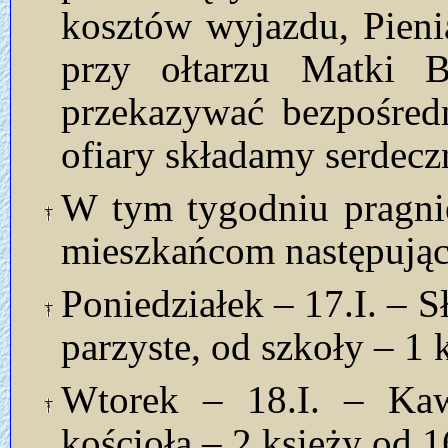
kosztów wyjazdu, Pien
przy ołtarzu Matki B
przekazywać bezpośred
ofiary składamy serdecz
W tym tygodniu pragni
mieszkańcom następując
Poniedziałek – 17.I. – 
parzyste, od szkoły – 1 
Wtorek – 18.I. – Kaw
kościoła – 2 księży od 1