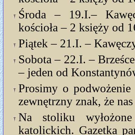
Środa – 19.I.– Kawęc
kościoła – 2 księży od 1
Piątek – 21.I. – Kawęcz
Sobota – 22.I. – Brześce
– jeden od Konstantynó
Prosimy o podwożenie k
zewnętrzny znak, że nas
Na stoliku wyłożon
katolickich. Gazetka p