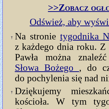
>>Zobacz ogło
Odśwież, aby wyświe
Na stronie
tygodnika
z każdego dnia roku. Z 
Pawła można znaleź
Słowa Bożego
, do c
do pochylenia się nad n
Dziękujemy mieszkań
kościoła. W tym tyg