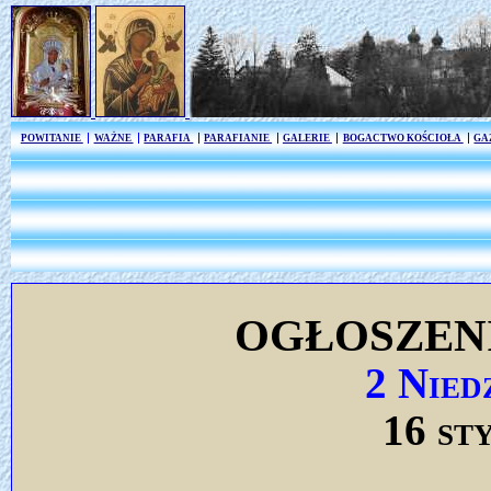
POWITANIE
WAŻNE
PARAFIA
PARAFIANIE
GALERIE
BOGACTWO KOŚCIOŁA
GA
OGŁOSZEN
2 Nied
16 st