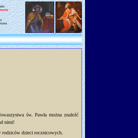
afia
gmunta
ki
ziorna
 Towaszystwa św. Pawła można znaleźć
ad nimi!
y rodziców dzieci rocznicowych.