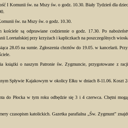
ość I Komunii św. na Mszy św. o godz. 10.30. Biały Tydzień dla dzie
00.
Komunii św. na Mszy św. o godz. 10.30.
kościele są odprawiane codziennie o godz. 17.30. Po nabożeńs
anii Loretańskiej przy krzyżach i kapliczkach na poszczególnych wios
iąca 28.05 na sumie. Zgłoszenia chrztów do 19.05. w kancelarii. Prz
ciele.
cia książki o naszym Patronie św. Zygmuncie, przygotowane z rac
ym Spływie Kajakowym w okolicy Ełku w dniach 8-11.06. Koszt 240 z
.
ta do Płocka w tym roku odbędzie się 3 i 4 czerwca. Chętni mogą s
ery czasopism katolickich. Gazetka parafialna „Św. Zygmunt” znajd