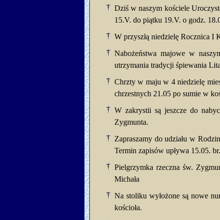
Dziś w naszym kościele Uroczyst
15.V. do piątku 19.V. o godz. 18.
W przyszłą niedzielę Rocznica I 
Nabożeństwa majowe w naszym 
utrzymania tradycji śpiewania Lit
Chrzty w maju w 4 niedzielę mies
chrzestnych 21.05 po sumie w koś
W zakrystii są jeszcze do naby
Zygmunta.
Zapraszamy do udziału w Rodzinn
Termin zapisów upływa 15.05. br
Pielgrzymka rzeczna św. Zygmun
Michała
Na stoliku wyłożone są nowe num
kościoła.