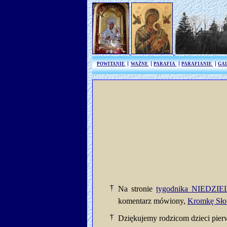
POWITANIE
WAŻNE
PARAFIA
PARAFIANIE
GA
Na stronie
tygodnika NIEDZI
komentarz mówiony,
Kromkę Sł
Dziękujemy rodzicom dzieci pier