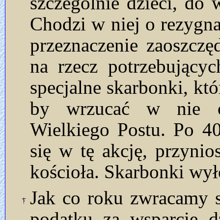
szczególnie dzieci, do 
Chodzi w niej o rezygna
przeznaczenie zaoszcz
na rzecz potrzebujący
specjalne skarbonki, kt
by wrzucać w nie of
Wielkiego Postu. Po 40
się w tę akcję, przyni
kościoła. Skarbonki wył
Jak co roku zwracamy 
podatku za wsparcie dz