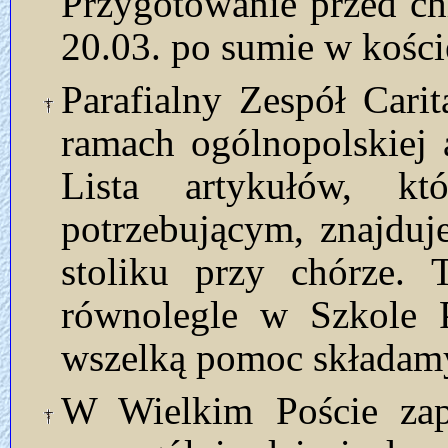
Przygotowanie przed ch
20.03. po sumie w kości
Parafialny Zespół Cari
ramach ogólnopolskiej 
Lista artykułów, k
potrzebującym, znajduj
stoliku przy chórze. 
równolegle w Szkole 
wszelką pomoc składamy
W Wielkim Poście zapr