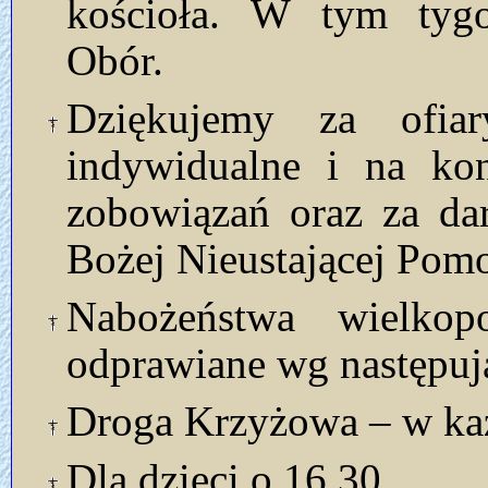
kościoła. W tym tyg
Obór.
Dziękujemy za ofia
indywidualne i na kon
zobowiązań oraz za da
Bożej Nieustającej Pom
Nabożeństwa wielkop
odprawiane wg następuj
Droga Krzyżowa – w każ
Dla dzieci o 16.30