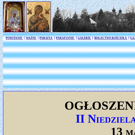
POWITANIE
WAŻNE
PARAFIA
PARAFIANIE
GALERIE
BOGACTWO KOŚCIOŁA
GA
OGŁOSZEN
II Niedziel
13 m