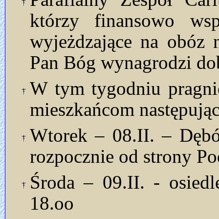
którzy finansowo wsp
wyjeżdzające na obóz n
Pan Bóg wynagrodzi dob
W tym tygodniu pragni
mieszkańcom następując
Wtorek – 08.II. – Dęb
rozpocznie od strony Po
Środa – 09.II. - osied
18.oo