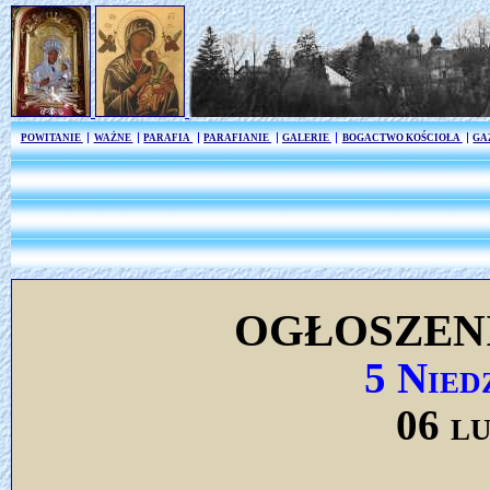
POWITANIE
WAŻNE
PARAFIA
PARAFIANIE
GALERIE
BOGACTWO KOŚCIOŁA
GA
OGŁOSZEN
5 Nied
06 l