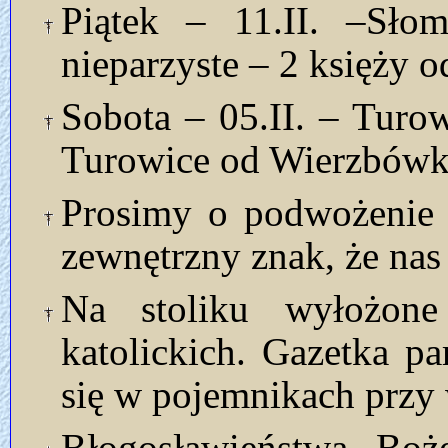
Piątek – 11.II. –Sło
nieparzyste – 2 księży o
Sobota – 05.II. – Turo
Turowice od Wierzbówki
Prosimy o podwożenie k
zewnętrzny znak, że nas
Na stoliku wyłożon
katolickich. Gazetka p
się w pojemnikach przy 
Błogosławieństwa Bo