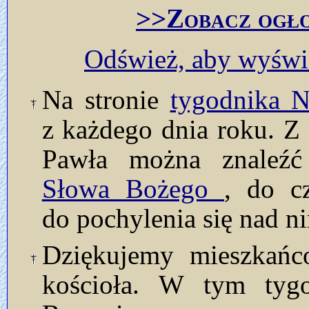
>>Zobacz ogło
Odśwież, aby wyświe
Na stronie
tygodnika
z każdego dnia roku. Z 
Pawła można znaleź
Słowa Bożego
, do c
do pochylenia się nad n
Dziękujemy mieszkańc
kościoła. W tym tyg