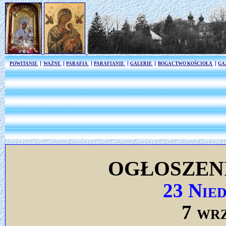
POWITANIE
WAŻNE
PARAFIA
PARAFIANIE
GALERIE
BOGACTWO KOŚCIOŁA
GA
OGŁOSZEN
23 Nie
7 wr