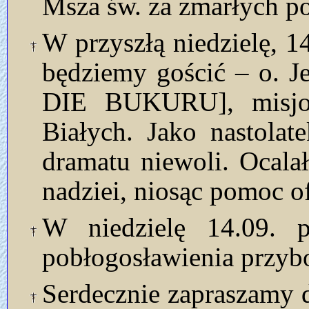
Msza św. za zmarłych 
W przyszłą niedzielę, 1
będziemy gościć – o. 
DIE BUKURU], misjo
Białych. Jako nastolat
dramatu niewoli. Ocalał
nadziei, niosąc pomoc o
W niedzielę 14.09.
pobłogosławienia przyb
Serdecznie zapraszamy d