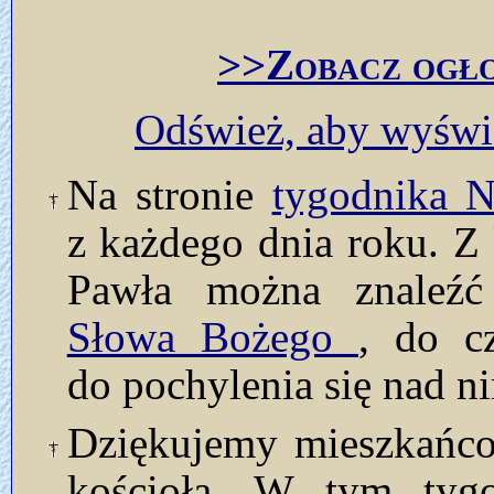
>>Zobacz ogło
Odśwież, aby wyświe
Na stronie
tygodnika
z każdego dnia roku. Z 
Pawła można znaleź
Słowa Bożego
, do c
do pochylenia się nad n
Dziękujemy mieszkańcom
kościoła. W tym tyg