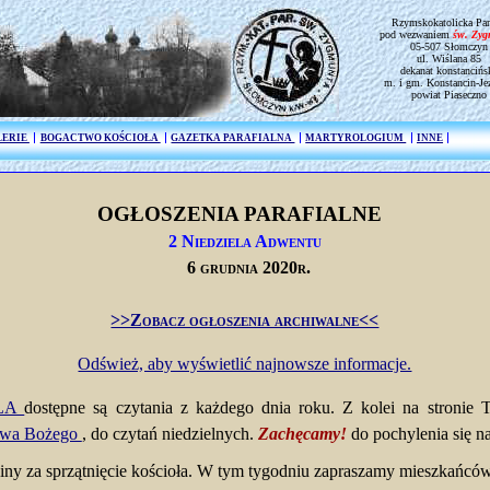
Rzymskokatolicka Par
pod wezwaniem
św. Zy
05-507 Słomczyn
ul. Wiślana 85
dekanat konstancińs
m. i gm. Konstancin-Je
powiat Piaseczno
LERIE
BOGACTWO KOŚCIOŁA
GAZETKA PARAFIALNA
MARTYROLOGIUM
INNE
OGŁOSZENIA PARAFIALNE
2 Niedziela Adwentu
6 grudnia 2020r.
>>Zobacz ogłoszenia archiwalne<<
Odśwież, aby wyświetlić najnowsze informacje.
ELA
dostępne są czytania z każdego dnia roku. Z kolei na stronie
owa Bożego
, do czytań niedzielnych.
Zachęcamy!
do pochylenia się n
y za sprzątnięcie kościoła. W tym tygodniu zapraszamy mieszkańc