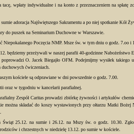
a tacę, wpłaty indywidualne i na konto z przeznaczeniem na spłatę z
a po sumie adoracja Najświętszego Sakramentu a po niej spotkanie Kół 
iary do puszek na Seminarium Duchowne w Warszawie.
ść Niepokalanego Poczęcia NMP. Msze św. w tym dniu o godz. 7.oo i 
.12. będziemy przeżywali w naszej parafii 40-godzinne Nabożeństwo 
 poprowadzi O. Jacek Biegajło OFM. Podejmijmy wysiłek takiego 
ch duchowych ćwiczeniach.
ym kościele są odprawiane w dni powszednie o godz. 7.00.
 oraz w tygodniu w kancelarii parafialnej.
afialny Zespół Caritas prowadzi zbiórkę żywności i artykułów chemi
ędzie można składać do koszy wystawionych przy ołtarzu Matki Bożej 
.
ń Świąt 25.12. na sumie i 26.12. na Mszy św. o godz. 10.30. Zgłos
rodziców i chrzestnych w niedzielę 13.12. po sumie w kościele.