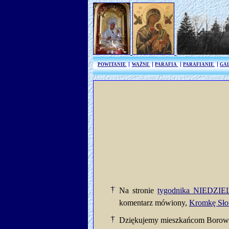
POWITANIE
WAŻNE
PARAFIA
PARAFIANIE
GA
Na stronie
tygodnika NIEDZI
komentarz mówiony,
Kromkę Sł
Dziękujemy mieszkańcom Borowin