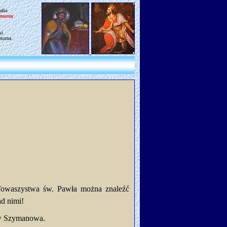
afia
gmunta
ki
ziorna
 Towaszystwa św. Pawła można znaleźć
ad nimi!
ów Szymanowa.