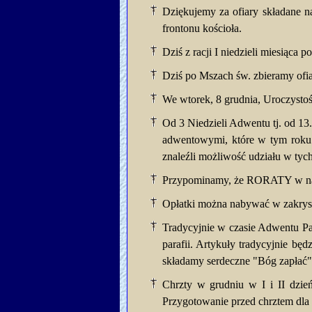
Dziękujemy za ofiary składane n
frontonu kościoła.
Dziś z racji I niedzieli miesiąc
Dziś po Mszach św. zbieramy of
We wtorek, 8 grudnia, Uroczysto
Od 3 Niedzieli Adwentu tj. od 13
adwentowymi, które w tym roku
znaleźli możliwość udziału w ty
Przypominamy, że RORATY w nasz
Opłatki można nabywać w zakrystii
Tradycyjnie w czasie Adwentu Par
parafii. Artykuły tradycyjnie b
składamy serdeczne "Bóg zapłać"
Chrzty w grudniu w I i II dzie
Przygotowanie przed chrztem dla 