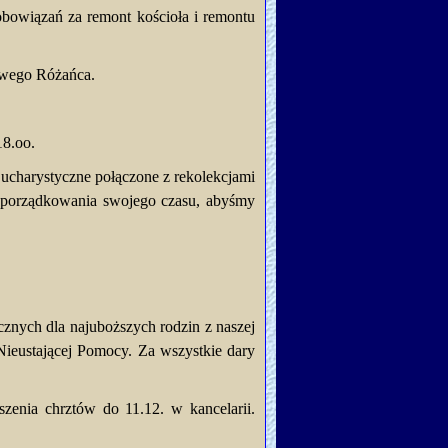
obowiązań za remont kościoła i remontu
Żywego Różańca.
18.oo.
Eucharystyczne połączone z rekolekcjami
uporządkowania swojego czasu, abyśmy
cznych dla najuboższych rodzin z naszej
Nieustającej Pomocy. Za wszystkie dary
zenia chrztów do 11.12. w kancelarii.