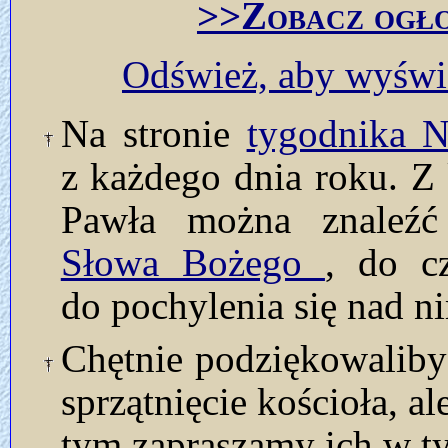
>>Zobacz ogło
Odśwież, aby wyświe
Na stronie
tygodnika
z każdego dnia roku. Z 
Pawła można znaleź
Słowa Bożego
, do c
do pochylenia się nad n
Chętnie podziękowalib
sprzątnięcie kościoła, a
tym zapraszamy ich w t