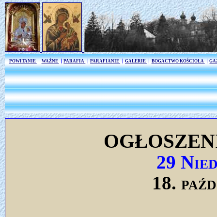
POWITANIE
WAŻNE
PARAFIA
PARAFIANIE
GALERIE
BOGACTWO KOŚCIOŁA
GA
OGŁOSZEN
29 Nie
18. paź