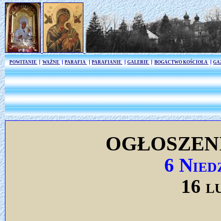
POWITANIE
WAŻNE
PARAFIA
PARAFIANIE
GALERIE
BOGACTWO KOŚCIOŁA
GA
OGŁOSZEN
6 Nied
16 l