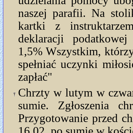
udzielania pomocy ubog
naszej parafii. Na stol
kartki z instruktarz
deklaracji podatkowej
1,5% Wszystkim, którzy
spełniać uczynki miłos
zapłać"
Chrzty w lutym w czwart
sumie. Zgłoszenia ch
Przygotowanie przed ch
16.02. po sumie w kości