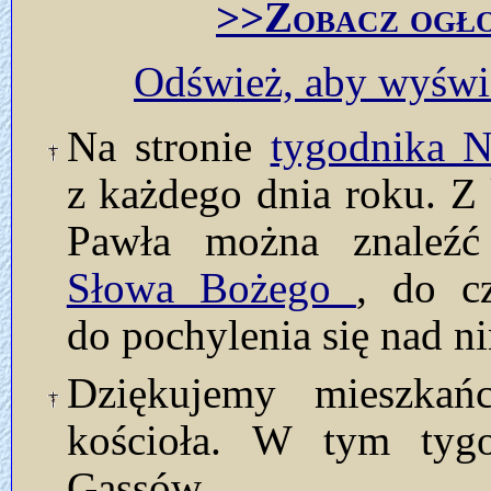
>>Zobacz ogło
Odśwież, aby wyświe
Na stronie
tygodnika
z każdego dnia roku. Z 
Pawła można znaleź
Słowa Bożego
, do c
do pochylenia się nad n
Dziękujemy mieszkańc
kościoła. W tym tyg
Gassów.