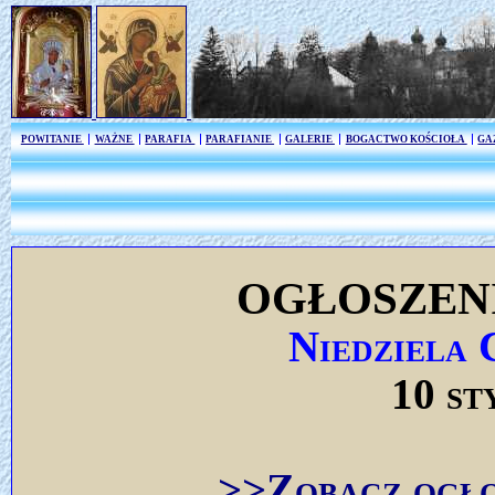
POWITANIE
WAŻNE
PARAFIA
PARAFIANIE
GALERIE
BOGACTWO KOŚCIOŁA
GA
OGŁOSZEN
Niedziela 
10 st
>>Zobacz ogło