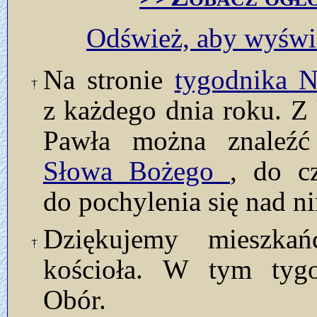
Odśwież, aby wyświe
Na stronie
tygodnika
z każdego dnia roku. Z 
Pawła można znaleź
Słowa Bożego
, do c
do pochylenia się nad n
Dziękujemy mieszka
kościoła. W tym tyg
Obór.