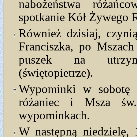
nabożeństwa różańco
spotkanie Kół Żywego 
Również dzisiaj, czyni
Franciszka, po Mszach
puszek na utrzyma
(świętopietrze).
Wypominki w sobotę 1
różaniec i Msza św
wypominkach.
W następną niedzielę,