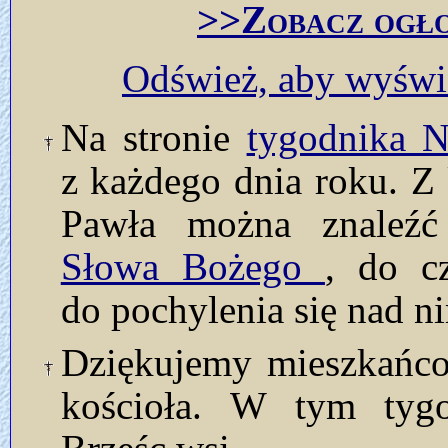
>>Zobacz ogło
Odśwież, aby wyświe
Na stronie
tygodnika
z każdego dnia roku. Z 
Pawła można znaleź
Słowa Bożego
, do c
do pochylenia się nad n
Dziękujemy mieszkańcom
kościoła. W tym tyg