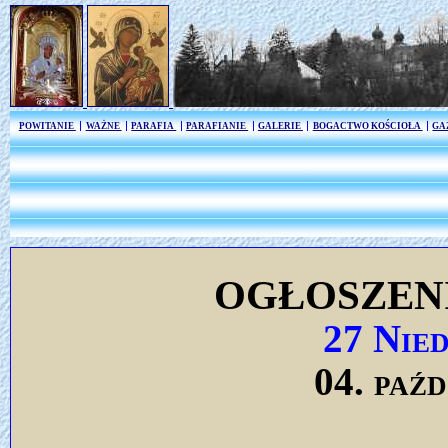
POWITANIE
WAŻNE
PARAFIA
PARAFIANIE
GALERIE
BOGACTWO KOŚCIOŁA
GA
OGŁOSZEN
27 Nie
04. paź