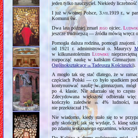
jeden tylko nauczyciel. Niekiedy liczebnoś
I już w wolnej Polsce,
3.vii.1919
r., w par
Komunii św.
Dwa lata później zmarł
jego
ojciec.
Ludwik
jeszcze trudniejszą — źródła mówią wręcz 
Pomogła dalsza rodzina, pomogli znajomi.
od 1921 r. administrował o. Maurycy
M
w kilkunastoletnim
Ludwiku
nieprzeciętną
rozpocząć naukę w kaliskim Gimnazju
Ogólnokształcące
Tadeusza Kościuszki
).
im.
A mogło tak się stać dlatego, że w ram
częściach Polski — co było spadkiem pod
kontynuować naukę w gimnazjum, mógł 
po 4. klasie. Nie zdarzało się to częs
Zdecydowana większość odbierała więc 
kończyło zaledwie
4% ludności, n
ok.
nie przekraczał 1%.
Nie wiadomo, kiedy stało się to w przy
gdy skończył, jak się wydaje, 5. klasę sz
po zdaniu wskazanego egzaminu, wkroczył 
Do Kalisza z domu rodzinnego miał