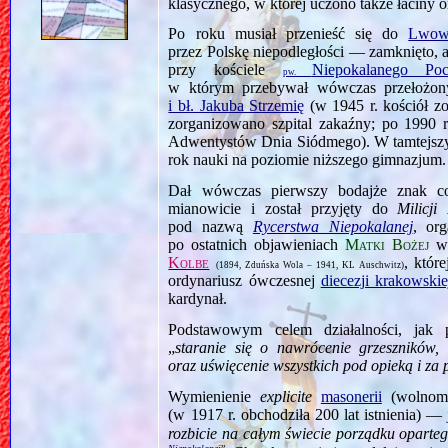
klasycznego, w której uczono także łaciny o
Po roku musiał przenieść się do
Lwow
przez Polskę niepodległości — zamknięto, 
przy kościele
Niepokalanego Po
pw.
w którym przebywał wówczas przełożony
i bł. Jakuba Strzemię
(w 1945 r. kościół zo
zorganizowano szpital zakaźny; po 1990 r
Adwentystów Dnia Siódmego). W tamtejsz
rok nauki na poziomie niższego gimnazjum.
Dał wówczas pierwszy bodajże znak 
mianowicie i został przyjęty do
Milicji
pod nazwą
Rycerstwa Niepokalanej
, org
po ostatnich objawieniach
Matki Bożej
Kolbe
, któr
(1894, Zduńska Wola – 1941, KL Auschwitz)
ordynariusz ówczesnej
diecezji krakowskie
kardynał.
Podstawowym celem działalności, jak
„
staranie się o nawrócenie grzeszników,
oraz uświęcenie wszystkich pod opieką i z
Wymienienie
explicite
masonerii
(wolnomu
(w 1917 r. obchodziła 200 lat istnienia) — j
rozbicie na całym świecie porządku oparteg