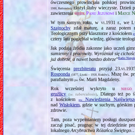
ówczesnego prowincjała polskiej prowi
złożył śluby wieczyste. Dzień p
1988, Radomsko),
zawierzenia
siebie
Panu Jezusowi
i
Matce N
W tym samym roku, w
vi.1931
r., we 
Szajnochy
zdał maturę, a zaraz potem r
Teologicznym przy klasztorze z kościołem
p
cztery lata pogłębiał wiedzę, głównie teolo
Jak podają źródła zakonne jako uczeń gimn
sumienny i pracowity. Wyróżniał się cichoś
Radio Niepok
już dobrze, a nawet bardzo dobrze
”
Święcenia
prezbiteratu
przyjął
23.vi.193
Rosponda
. Mszę św. p
(1877, Liszki – 1958, Kraków)
parafialnym
św. Marii Magdaleny.
pw.
Rok wcześniej wykryto u
niego
p
gruźlicy
. Dlatego też po 
(
tuberculosis
)
łac.
z kościołem
Nawiedzenia Najświęts
pw.
nad
Wisłokiem
, gdzie w suchym, górskim
zdrowie.
Tam, poza wypełnianiem posługi duszpas
zaczął pisać, pragnąc w tej dziedzinie p
lokalnego
Arcybractwa Różańca Świętego