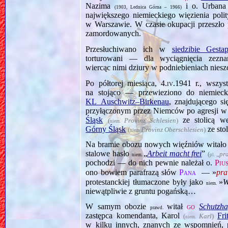
Nazima
i o. Urbana
(1903, Lednica Górna – 1966)
największego niemieckiego więzienia pol
w Warszawie. W czasie okupacji przeszło
zamordowanych.
Przesłuchiwano ich w
siedzibie Gest
torturowani — dla wyciągnięcia zezna
wiercąc nimi dziury w podniebieniach nie
Po półtorej miesiąca,
4.iv.1941
r., wszys
na stojąco — przewieziono do niemieck
KL Auschwitz–Birkenau
, znajdują­cego 
przyłączonym przez Niemców po agresji w 
Śląsk
ze stolicą 
(
Provinz Schlesien
)
niem.
Górny Śląsk
ze sto
(
Provinz Oberschlesien
)
niem.
Na bramie obozu nowych więźniów witało 
stalowe hasło
„
Arbeit macht frei
”
(
„
pr
niem.
pl.
pochodzi — do nich pewnie należał o.
Piu
ono bowiem parafrazą słów
Pana
— »
pra
protestanckiej tłumaczone były jako
»
W
niem.
niewątpliwie z gruntu pogańską…
W samym obozie
witał
go
Schutzha
prawd.
zastępca komendanta, Karol
Fri
(
Karl
)
niem.
w kilku innych, znanych ze wspomnień, 