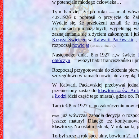
w potencjale młodego człowieka…
Tym bardziej, że po roku — miał wówc
4.ix.1926
r. poprosił o przyjęcie do Z
Wydaje się, że przełożeni uznali, że t
na naukach gimnazjalnych, wypełniają w
zaznajamiania się z życiem zakonnym, i ju
Krzyża Świętego
w
Kalwarii Pacławskiej
,
rozpoczął
nowicjat
.
(
novitiatus
)
łac.
Następnego dnia,
8.ix.1927
r.,w święto
obłóczyn
— włożył habit franciszkański i p
Rozpoczął przygotowania do złożenia pier
szczegółowo w ramach nowicjatu z regułą, 
W Kalwarii Pacławskiej przebywał jedna
przeniesiony został do
klasztoru
św. Anto
pw.
Łodzi
(dziś część tego miasta), gdzie oo. F
k.
Tam też
8.ix.1927
r., po zakończeniu nowicj
już wówczas zapadła decyzja o rozpoc
Prawd.
jeszcze matury! Dlatego też kontynuo
klasztorze. Na ostatni jednak, V rok nauki, 
To był zresztą rok specjalny, bowiem
21.ii.