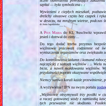
liczne odmrożenia powodujące zakażenia
szpital — była symboliczna
[…]
Wywiezieni z ciepłych mieszkań, pozbawien
drelichy obozowe często bez czapek i ręk
w deszczu, na mroźnym wietrze, podczas ś
dr Anna Jagodzińska
…
A
Pius Maria
do KL Auschwitz wprawdzie
jesień i dotrwał do zimy…
Do tego dodać trzeba przymus bezpoś
więźniowie pracowali codziennie od ś
wyniszczenia organizmów oraz zwiększało 
Do kontrolowania kolumn i komand roboc
najczęściej z samych więźniów
. Wielu n
[…]
bicia, a nawet mordowania więźniów. Wyp
przydatności poprzez okazywane współwięź
Niemcy surowo karali każde przewinienie, p
A wyżywienie? IPN na swym portalu
podaj
„
Więźniowie otrzymywali trzy posiłki w c
a raczej gotowanej wody z namiastką kawy
tych przeważnie nie słodzono. Posiłe