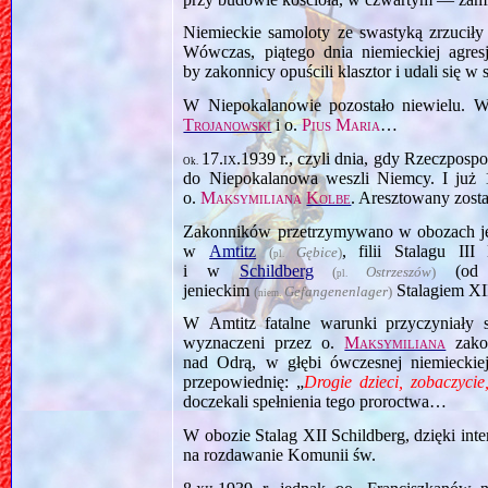
Niemieckie samoloty ze swastyką zrzuciły
Wówczas, piątego dnia niemieckiej agresj
by zakonnicy opuścili klasztor i udali się w 
W Niepokalanowie pozostało niewielu. W
Trojanowski
i o.
Pius Maria
…
17.ix.1939
r., czyli dnia, gdy Rzeczpospo
Ok.
do Niepokalanowa weszli Niemcy. I już
o.
Maksymiliana
Kolbe
. Aresztowany zosta
Zakonników przetrzymywano w obozach j
w
Amtitz
, filii Stalagu I
(
Gębice
)
pl.
i w
Schildberg
(o
(
Ostrze­szów
)
pl.
jenieckim
Stalagiem XI
(
Gefangenen­lager
)
niem.
W Amtitz fatalne warunki przyczyniały 
wyznaczeni przez o.
Maksymiliana
zako
nad Odrą, w głębi ówczesnej niemieckie
przepowiednię: „
Drogie dzieci, zobaczycie,
doczekali spełnienia tego proroctwa…
W obozie Stalag XII Schildberg, dzięki int
na rozdawanie Komunii św.