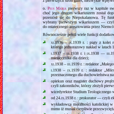
z pierwszych stron gazet, niezwykle wpływ
o.
Pius Maria
pierwszy raz w kapitule sw
choć jego drugim wikariuszem został dop
przeniósł się do Niepokalanowa. Tę fun
wybrany pierwszym wikariuszem — czy
do ostatecznego aresztowania przez Niemcó
Równocześnie pełnił wiele funkcji dodatk
xi.1936 – ix.1939
r. : piąty z kolei 
którego jednorazowy nakład w latach 
i.1937 – iii.1938
r. i
ix.1938 — iii.1
miesięcznika dla dzieci;
xi.1938 – iii.1939
r. : redaktor „
Małego
i.1938 – ix.1939
r. : redaktor „
Mile
przeznaczonego dla duchowieństwa na 
opiekun oraz magister duchowy
prof
czyli zakonników, którzy złożyli pier
wicedyrektor Studium Teologicznego 
od
24.ix.1938
r. : prokurator — czyli 
wykładowca moralności katolickiej w 
mimo iż musiał cierpliwie przezwyc