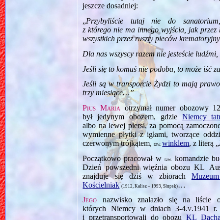
jeszcze dosadniej:
„
Przybyliście tutaj nie do sanatoriu
z którego nie ma innego wyjścia, jak prze
wszystkich przez ruszty pieców krematoryjny
Dla nas wszyscy razem nie jesteście ludźmi,
Jeśli się to komuś nie podoba, to może iść z
Jeśli są w transporcie Żydzi to mają prawo 
trzy miesiące…”
Pius Maria
otrzymał numer obozowy 12
był jedynym obozem, gdzie
Niemcy tat
albo na lewej piersi, za pomocą zamoczon
wymienne płytki z igłami, tworzące oddz
czerwonym trójkątem,
winklem
, z literą „
tzw.
Początkowo pracował w
komandzie budo
tzw.
Dzień powszedni więźnia obozu KL A
znajduje się dziś w zbiorach
Muzeum 
Kościelniak
…
(1912, Kalisz – 1993, Słupsk)
Jego
nazwisko znalazło się na liście
których Niemcy w dniach
3‑4.v.1941
r.
i przetransportowali do obozu
KL Dach