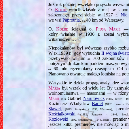
Już rok później wszelako przyszło wezwan
O.
Kolbe
wrócił właśnie z misji w Japoni
założonego przez siebie w 1927 r.
Nie
we wsi
Paprotnia
,
40 km od Warszawy.
ok.
O.
Kolbe
ściągnął o.
Piusa Marię
który właśnie w 1936 r. został wybr
wikariuszem…
Niepokalanów był wówczas szybko rozbudo
W
ix.1939
r., gdy wybuchła
II wojna świa
przebywało w nim
700 zakonników i
ok.
potężnym drukarskim parkiem maszynowy
60 mln egzemplarzy czasopism. Od
xi
ok.
Planowano otwarcie małego lotniska na p
Wszystkie te dzieła propagowały idee ws
Maria
był wszak od wielu lat. By uzmysło
wolnomularstwa — masonami — w różnym 
Marii
Gabriel
Narutowicz
m.in.
(1865, Telsze – 19
Kazimierz Władysław
Bartel
(1882, Lwów – 19
Sławek
, premi
(1879, Strutynka – 1939, Warszawa)
Kościałkowski
(1892, Ponedele – 1946, Brook
Kozłowski
, premier
(1892, Rembieszyce – 1944, Berlin)
jeszcze kilku premierów, nie mówiąc o mi