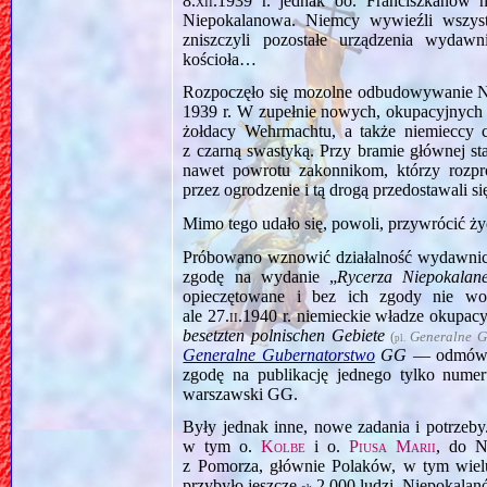
8.xii.1939
r. jednak oo. Franciszkanów n
Niepokalanowa. Niemcy wywieźli wszystk
zniszczyli pozostałe urządzenia wydaw
kościoła…
Rozpoczęło się mozolne odbudowywanie Nie
1939 r. W zupełnie nowych, okupacyjnych
żołdacy Wehrmachtu, a także niemieccy 
z czarną swastyką. Przy bramie głównej st
nawet powrotu zakonnikom, którzy rozpr
przez ogrodzenie i tą drogą przedostawali si
Mimo tego udało się, powoli, przywrócić 
Próbowano wznowić działalność wydawnic
zgodę na wydanie „
Rycerza Niepokalane
opieczętowane i bez ich zgody nie wo
ale
27.ii.1940
r. niemieckie władze okupa
besetzten polnischen Gebiete
(
Generalne G
pl.
Generalne Gubernatorstwo
GG
— odmówił
zgodę na publikację jednego tylko numer
warszawski GG.
Były jednak inne, nowe zadania i potrzeb
w tym o.
Kolbe
i o.
Piusa Marii
, do N
z Pomorza, głównie Polaków, w tym wie
przybyło jeszcze
2,000 ludzi. Niepokala