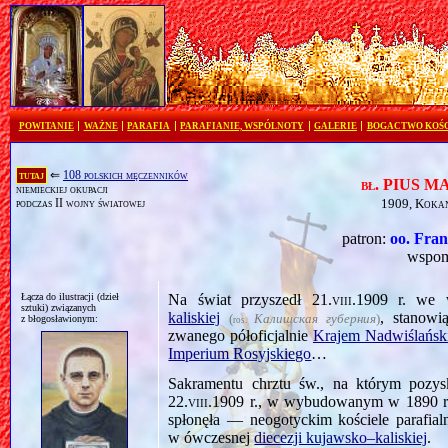
POWITANIE
WAŻNE
PARAFIA
PARAFIANIE, WSPÓLNOTY
GALERIE
BOGACTWO KOŚ
tutaj
⇐
108 polskich męczenników
bł. PIUS M
niemieckiej okupacji
podczas II wojny światowej
1909, Kokan
patron:
oo. Fra
wspom
Łącza do ilustracji (dzieł
Na świat przyszedł
21.viii.1909
r. we
sztuki) związanych
kaliskiej
, stanowi
(
Калишская губерния
)
z błogosławionym:
ros.
zwanego półoficjalnie
Krajem Nadwiś­lańs
Imperium Rosyjskiego
…
Sakramentu chrztu św., na którym pozy
22.viii.1909
r., w wybudowanym w 1890 r. —
spłonęła — neogotyckim kościele parafi
w ówczesnej
diecezji kujawsko–kaliskiej
.