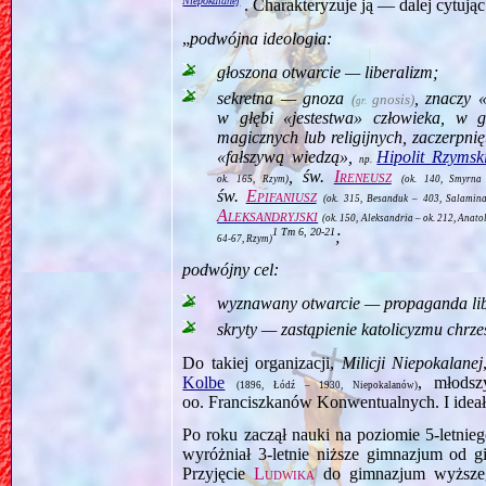
Niepokalanej
”
. Charakteryzuje ją — dalej cytując
„
podwójna ideologia:
głoszona otwarcie — liberalizm;
sekretna — gnoza
, znaczy 
(
gnosis)
gr.
w głębi «jestestwa» człowieka, w 
magicznych lub religijnych, zaczerpnię
«fałszywą wiedzą»,
Hipolit Rzymsk
np.
, św.
Ireneusz
ok.
165, Rzym)
(ok. 140, Smyrn
św.
Epifaniusz
(ok. 315, Besanduk – 403, Salamina
Aleksandryjski
(ok. 150, Aleksandria –
ok.
212, Anatol
1 Tm 6, 20‑21
;
64‑67, Rzym)
podwójny cel:
wyznawany otwarcie — propaganda lib
skryty — zastąpienie katolicyzmu chrz
Do takiej organizacji,
Milicji Niepokalanej
Kolbe
, młods
(1896, Łódź – 1930, Niepokalanów)
oo. Franciszkanów Konwentualnych. I ideał
Po roku zaczął nauki na poziomie 5‑letni
wyróżniał 3‑letnie niższe gimnazjum od
Przyjęcie
Ludwika
do gimnazjum wyższego