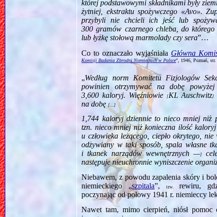
której podstawowymi składnikami były ziemni
żytniej, ekstraktu spożywczego «Avo». Z
przybyli nie chcieli ich jeść lub spoż
300 gramów czarnego chleba, do którego
lub łyżkę stołową marmolady czy sera
”…
Co to oznaczało wyjaśniała
Główna Komis
Komisji Badania Zbrodni Niemieckich w Polsce
”, 1946, Poznań, str
„
Według norm Komitetu Fizjologów Sek
powinien otrzymywać na dobę powyżej 
3,600 kaloryj. Więźniowie
KL Auschwitz
[
]
na dobę
[…]
1,744 kaloryj dziennie to nieco mniej ni
tzn. nieco mniej niż konieczna ilość kalor
u człowieka leżącego, ciepło okrytego, n
odżywiany w taki sposób, spala własne t
i tkanek narządów wewnętrznych —
cele
]
następuje nieuchronnie wyniszczenie organi
Niebawem, z powodu zapalenia skóry i bol
niemieckiego „
szpitala
”,
rewiru, gdz
tzw.
poczynając od poło­wy 1941 r. niemieccy l
Nawet tam, mimo cierpień, niósł pomoc 