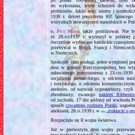
po ponad 100‑letniej niewoli, było o
do wykonania, wiele schorzeń do wyko
problemów. Jakże więc istotny i symbolic
1938 r. dekret prezydenta RP, Ignaceg
wszystkich stowarzyszeń masońskich w Pol
o.
Pius Maria
także podróżował. Nie b
że
28.xii.1937
r. wyruszył w polskiej p
ówcześnie wydawane katolickie czasopism
przebywał w Belgii, Francji i Niemcze
w Niemczech.
Spokojny czas posługi, pełen wytężonej 
dnia w granice Rzeczypospolitej, bez w
osławionego porozumienia z
23.viii.1939
r
socjalizmu niemieckiego, o odcieniu na
i rosyjskiego, o odcieniu komunistycznym
aneksów, od nazwisk sygnatariuszy, czyl
zbrodniarzy, zwanego
paktem Ribbentr
od zachodu. 17 dni później od wschodu Po
sposób
czwartego rozbioru Polski
, uzgodn
aneksami,
28.ix.1939
r. w
„
traktacie o g
tzw.
Rozpoczęła się II wojna światowa.
Już w pierwszym dniu wojny przerwano
przy budowie kościoła, w czwartym — zam