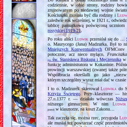
ok.
codziennie, w obie strony, rodziny bowi
zrujnowanym po niedawnej wojnie świa
Kościuszki musiała być dla rodziny i
Ludw
zaledwie rok wcześniej, w 1921 r., odwiedzi
tablicę pamiątkową poświęconą ucznio
rosyjskiej 1919‑21
.
Po roku aliści
Ludwik
przeniósł się do …
o. Maurycego (Jana) Madzurka. Był to ni
Mniejszych Konwentualnych
OFMCon
potocznie, acz nieco myląco,
Franciszk
św. Stanisława Biskupa i Męczennika
w K
pw.
funkcję administratora w Kokaninie. Późn
prowincji warszawskiej (zwanej także pó
Współbracia określalli go jako „nie
którym szczególny wyraz miał dać w czasi
I to o. Madzurek skierował
Ludwika
do S
Krzyża Świętego
. Przy klasztorze — hi
27.ii.1377
r. — działało wówczas
Niższ
niższego gimnazjum. W nim
Ludwik
w klasztorze, na koszt Zakonu…
prawd.
Tak zaczęła się, można rzec, przygoda
Lud
ale musiał też powtarzać część przedmiot