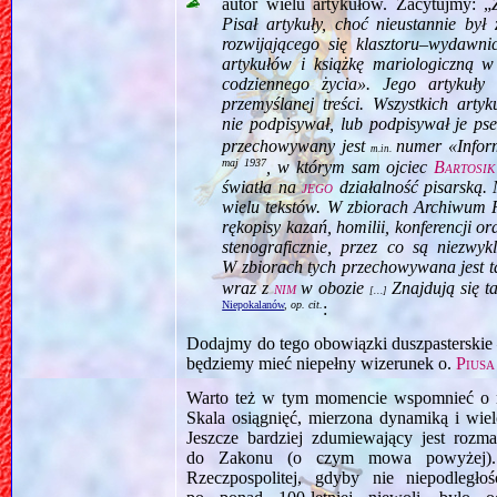
autor wielu artykułów. Zacytujmy: „
Pisał artykuły, choć nieustannie by
rozwijającego się klasztoru–wydawn
artykułów i książkę mariologiczną 
codziennego życia». Jego artykuły 
przemyślanej treści. Wszystkich art
nie podpisywał, lub podpisywał je ps
przechowy­wany jest
numer «Infor
m.in.
maj 1937
, w którym sam ojciec
Bartosik
światła na
jego
działalność pisarską. 
wielu tekstów. W zbiorach Archiwum 
rękopisy kazań, homilii, konferencji o
stenograficznie, przez co są niezwyk
W zbiorach tych przechowywana jest t
wraz z
nim
w obozie
Znajdują się ta
[…]
Niepokalanów
,
op. cit.
:
Dodajmy do tego obowiązki duszpasterski
będziemy mieć niepełny wizerunek o.
Piusa
Warto też w tym momencie wspomnieć o r
Skala osiągnięć, mierzona dynamiką i wie
Jeszcze bardziej zdumiewający jest rozm
do Zakonu (o czym mowa powyżej). 
Rzeczpospolitej, gdyby nie niepodległ