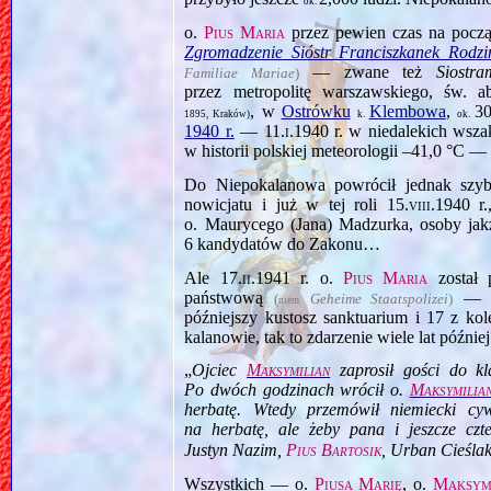
ok.
o.
Pius Maria
przez pewien czas na pocz
Zgromadzenie Sióstr Franciszkanek Rodz
— zwane też
Siostr
Familiae Mariae
)
przez metropolitę warszawskiego, św. 
, w
Ostrówku
Klembowa
,
3
1895, Kraków)
k.
ok.
1940 r.
—
11.i.1940
r. w niedalekich wsz
w historii polskiej meteorologii –41,0 °C
Do Niepokalanowa powrócił jednak szy
nowicjatu i już w tej roli
15.viii.1940
r.
o. Maurycego (Jana) Madzurka, osoby jak
6 kandydatów do Zakonu…
Ale
17.ii.1941
r. o.
Pius Maria
został 
państwową
(
Geheime Staatspolizei
)
niem.
późniejszy kustosz sanktuarium i 17 z kol
kalanowie, tak to zdarzenie wiele lat późnie
„
Ojciec
Maksymilian
zaprosił gości do kl
Po dwóch godzinach wrócił o.
Maksymilia
herbatę. Wtedy przemówił niemiecki cyw
na herbatę, ale żeby pana i jeszcze czt
Justyn Nazim,
Pius Bartosik
, Urban Cieśla
Wszystkich — o.
Piusa Marię
, o.
Maksym