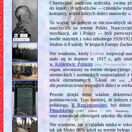
Chaotyczna, paniczna ucieczka, zwana p
do śmierci ⅓ uchodźców — członków rodz
kolejarzy, wśród których dzieci stanowiły
ok
To ważne, bo jednym ze odczuwalnych skut
nauczycieli na terenie Polski. Nauczyci
rusyfikacji, ale i Polacy — byli pierwszy
wedle statystyk z roku szkolnego 1920/1921,
średnio 6.9 szkoły. W krajach Europy Zachod
Nie wiadomo, kiedy
Ludwik
rozpoczął na
stało się to dopiero w 1917 r., gdy mi
w Królestwie Polskim
(
Provisorischer S
niem.
organ, utworzony na terenie okupacyjnego
niemieckich i austriackich rozporządzeń z
szkół elementarnych. Głosił on
„
m.in.
dla pomieszczenia wszystkich dzieci w wiek
Pewnie dzięki temu właśnie dekreto
podstawowym. Tym bardziej, że jednym 
polskiego,
II Rzeczpospolitej
, był dekre
Piłsudskiego
.
(1867, Zułowo – 1935, Warszawa)
oraz ustanawiał obowiązek szkolny dla dzie
Nie wiadomo, jak wyglądała nauka w szkol
tak jak blisko 86% szkół na terenie byłeg