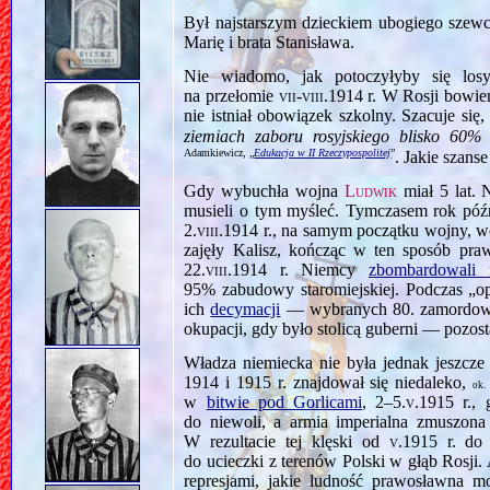
Był najstarszym dzieckiem ubogiego szewc
Marię i brata Stanisława.
Nie wiadomo, jak potoczyłyby się lo
na przełomie
vii‑viii.1914
r. W Rosji bowie
nie istniał obowiązek szkolny. Szacuje się,
ziemiach zaboru rosyjskiego blisko 60% 
Adamkiewicz, „
Edukacja w II Rzeczypospolitej
”
. Jakie szans
Gdy wybuchła wojna
Ludwik
miał 5 lat. 
musieli o tym myśleć. Tymczasem rok późni
2.viii.1914
r., na samym początku wojny, 
zajęły Kalisz, kończąc w ten sposób praw
22.viii.1914
r. Niemcy
zbombardowali 
95% zabudowy staromiejskiej. Podczas „o
ich
decymacji
— wybranych 80. zamordowan
okupacji, gdy było stolicą guberni — pozo
Władza niemiecka nie była jednak jeszcze
1914 i 1915 r. znajdował się niedaleko,
ok.
w
bitwie pod Gorlicami
,
2–5.v.1915
r.,
do niewoli, a armia imperialna zmuszon
W rezultacie tej klęski od
v.1915
r. d
do ucieczki z terenów Polski w głąb Rosji.
represjami, jakie ludność prawosławna mo