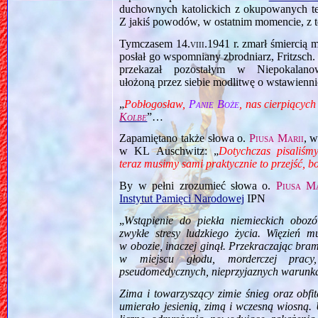
duchownych katolickich z okupowanych te
Z jakiś powodów, w ostatnim momencie, z t
Tymczasem
14.viii.1941
r. zmarł śmiercią 
posłał go wspomniany zbrodniarz, Fritzsch
przekazał pozostałym w Niepokalan
ułożoną przez siebie modlitwę o wstawienn
„
Pobłogosław,
Panie Boże
, nas cierpiącyc
Kolbe
”…
Zapamiętano także słowa o.
Piusa Marii
, 
w KL Auschwitz: „
Dotychczas pisaliśm
teraz musimy sami praktycznie to przejść, 
By w pełni zrozumieć słowa o.
Piusa Ma
Instytut Pamięci Narodowej
IPN
„
Wstąpienie do piekła niemieckich oboz
zwykłe stresy ludzkiego życia. Więzień m
w obozie, inaczej ginął. Przekraczając br
w miejscu głodu, morderczej pracy, 
pseudomedycznych, nieprzyjaznych warunka
Zima i towarzyszący zimie śnieg oraz obfi
umierało jesienią, zimą i wczesną wiosną. 