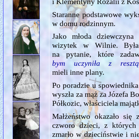
i Klementyny Rozalii z K
Staranne podstawowe wyks
w domu rodzinnym.
Jako młoda dziewczyna z
wizytek w Wilnie. Był
na pytanie, które zada
bym uczyniła z reszt
mieli inne plany.
Po poradzie u spowiednika
wyszła za mąż za Józefa B
Półkozic, właściciela maj
Małżeństwo okazało się z
czworo dzieci, z któryc
zmarło w dzieciństwie i n