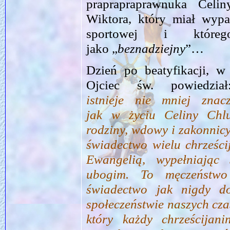
praprapraprawnuka Celi
Wiktora, który miał wypa
sportowej i któreg
jako „
beznadziejny
”…
Dzień po beatyfikacji, w
Ojciec św. powiedzia
istnieje nie mniej zna
jak w życiu Celiny Chlud
rodziny, wdowy i zakonnic
świadectwo wielu chrześci
Ewangelią, wypełniając
ubogim. To męczeństwo
świadectwo jak nigdy d
społeczeństwie naszych cza
który każdy chrześcijani