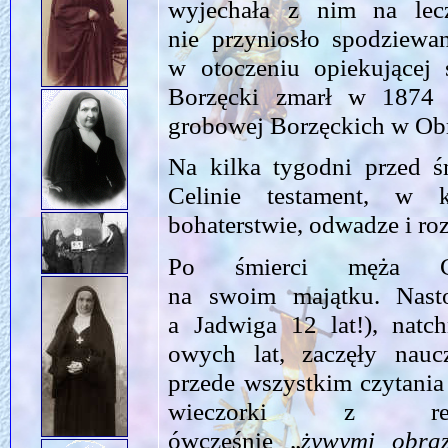
wyjechała z nim na lec
nie przyniosło spodziewan
w otoczeniu opiekującej 
Borzęcki zmarł w 1874 
grobowej Borzęckich w Ob
Na kilka tygodni przed śm
Celinie testament, w 
bohaterstwie, odwadze i r
Po śmierci męża Ce
na swoim majątku. Nasto
a Jadwiga 12 lat!), nat
owych lat, zaczęły nauc
przede wszystkim czytania
wieczorki z re
ówcześnie „
żywymi obra