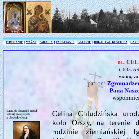
POWITANIE
WAŻNE
PARAFIA
PARAFIANIE
GALERIE
BOGACTWO KOŚCIOŁA
GAZE
bł. C
(1833, An
matka, za
patron:
Zgromadzen
Pana Nasze
wspomnie
Łącza do ilustracji (dzieł
Celina Chludzińska uro
sztuki) związanych
z błogosławioną:
koło Orszy, na terenie d
rodzinie ziemiańskiej 