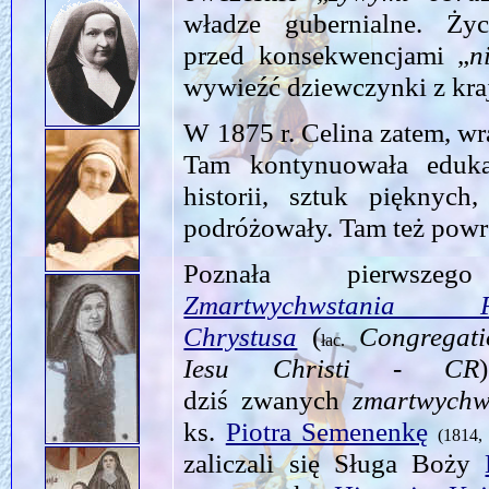
władze gubernialne. Życ
przed konsekwencjami „
n
wywieźć dziewczynki z kr
W 1875 r. Celina zatem, w
Tam kontynuowała eduka
historii, sztuk pięknych, 
podróżowały. Tam też pow
Poznała pierwsz
Zmartwychwstani
Chrystusa
(
Congregati
łac.
Iesu Christi - CR
dziś zwanych
zmartwychw
ks.
Piotra Semenenkę
(1814,
zaliczali się Sługa Boży