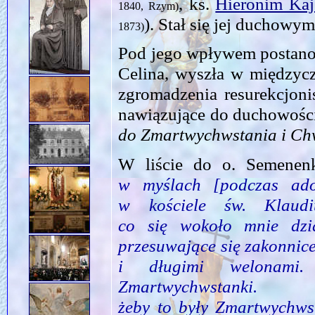
, ks.
Hieronim Kaj
1840, Rzym)
). Stał się jej ducho
1873)
Pod jego wpływem postanow
Celina, wyszła w międzycz
zgromadzenia resurekcjoni
nawiązujące do duchowośc
do Zmartwychwstania i Ch
W liście do o. Semenenk
w myślach [podczas ado
w kościele św. Klaudi
co się wokoło mnie dzi
przesuwające się zakonnic
i długimi welonami.
Zmartwychwsta
żeby to były Zmartwychws