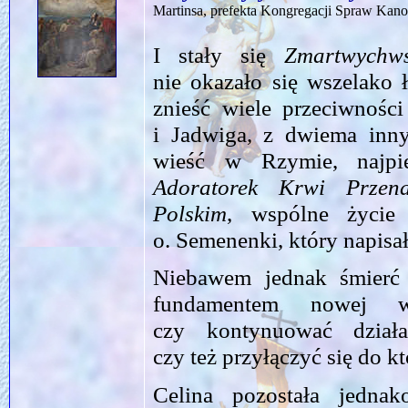
Martinsa, prefekta Kongregacji Spraw Kan
I stały się
Zmartwychws
nie okazało się wszelako 
znieść wiele przeciwnośc
i Jadwiga, z dwiema inny
wieść w Rzymie, najp
Adoratorek Krwi Przenaj
Polskim
, wspólne życie
o. Semenenki, który napisa
Niebawem jednak śmierć
fundamentem nowej w
czy kontynuować działa
czy też przyłączyć się do k
Celina pozostała jedna