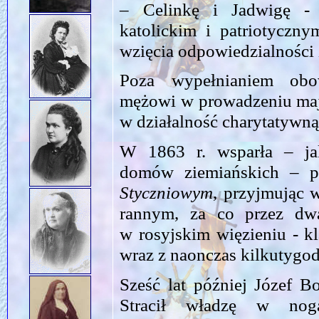
– Celinkę i Jadwigę -
katolickim i patriotyczn
wzięcia odpowiedzialności
Poza wypełnianiem obo
mężowi w prowadzeniu mają
w działalność charytatywną 
W 1863 r. wsparła – jak
domów ziemiańskich – pow
Styczniowym
, przyjmując w
rannym, za co przez dw
w rosyjskim więzieniu - k
wraz z naonczas kilkutygo
Sześć lat później Józef Bo
Stracił władzę w nog