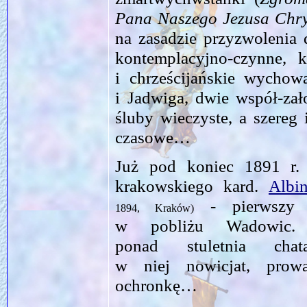
Pana Naszego Jezusa Chry
na zasadzie przyzwolenia 
kontemplacyjno-czynne, 
i chrześcijańskie wychow
i Jadwiga, dwie współ-zał
śluby wieczyste, a szereg
czasowe…
Już pod koniec 1891 r. 
krakowskiego kard.
Albi
- pierwszy 
1894, Kraków)
w pobliżu Wadowic. 
ponad stuletnia cha
w niej nowicjat, prow
ochronkę…