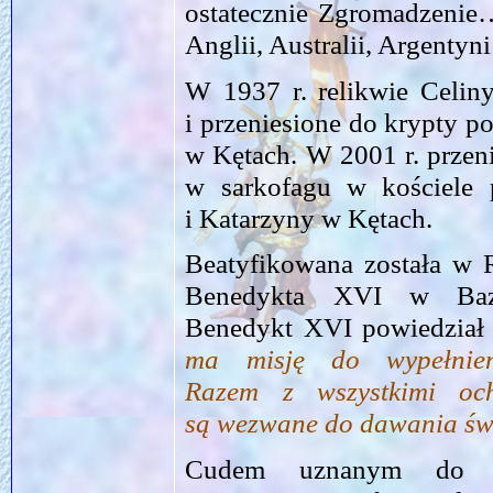
ostatecznie Zgromadzenie
Anglii, Australii, Argentyni
W 1937 r. relikwie Celiny
i przeniesione do krypty p
w Kętach. W 2001 r. przen
w sarkofagu w kościele 
i Katarzyny w Kętach.
Beatyfikowana została w
Benedykta XVI w Bazy
Benedykt XVI powiedział
ma misję do wypełnie
Razem z wszystkimi oc
są wezwane do dawania świ
Cudem uznanym do bea