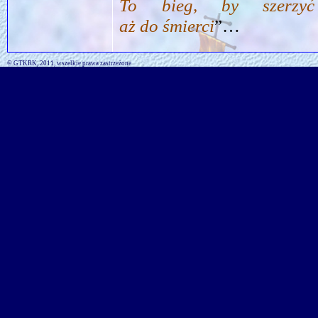
To bieg, by szerzyć
aż do śmierci
”…
© GTKRK, 2011, wszelkie prawa zastrzeżone