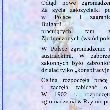
Odtąd nowe zgromadzen
Za życia założycielki 
w Polsce i zagran
Bułgarii 
pracujących tam zm
Zjednoczonych (wśród pol
W Polsce zgromadzenie r
austriackimi. W zabor
zakonnych było zabronion
działać tylko „konspiracyj
Celina rozpoczęła prac
i zaczęła zabiegać o 
W 1902 r. rozpoczęt
zgromadzenia w Rzymie pr