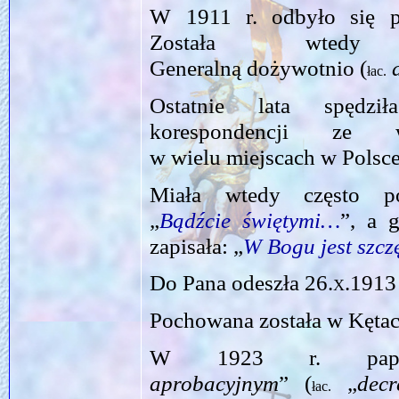
W 1911 r. odbyło się pi
Została wtedy 
Generalną dożywotnio (
łac.
Ostatnie lata spędzi
korespondencji ze ws
w wielu miejscach w Polsce 
Miała wtedy często p
„
Bądźcie świętymi…
”, a 
zapisała: „
W Bogu jest szcz
Do Pana odeszła
26.x.1913
Pochowana została w Kętac
W 1923 r. pap
aprobacyjnym
” (
„
decr
łac.