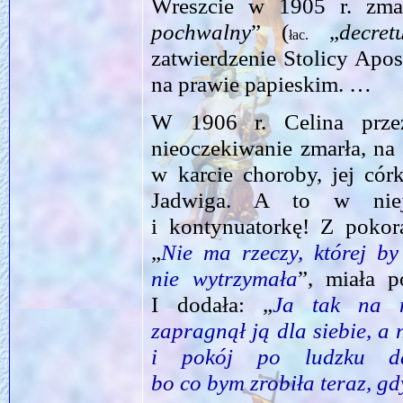
Wreszcie w 1905 r. zma
pochwalny
” (
„
decret
łac.
zatwierdzenie Stolicy Apos
na prawie papieskim. …
W 1906 r. Celina prze
nieoczekiwanie zmarła, na 
w karcie choroby, jej cór
Jadwiga. A to w niej 
i kontynuatorkę! Z pokor
„
Nie ma rzeczy, której b
nie wytrzymała
”, miała p
I dodała: „
Ja tak na n
zapragnął ją dla siebie, a
i pokój po ludzku d
bo co bym zrobiła teraz, g