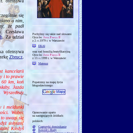
r. ofensywa
zególnie się
niano o nim,
ny, że padł
a Czesława
Pochylmy się także nad słowami
ch
. Za udział
Ojca św.
Jana Pawła II
z
2.vi.1979
r. w Warszawie:
EKAI
ska ofensywa
oraz nad homilią beatyfikacyjną
Ojca św.
Jana Pawła II
rzekę
Zbrucz
.
z
13.vi.1999
r. w Warszawie:
Mateusz
t kancelarii
y i to prawie
d 60 km, koń
Popatrzmy na mapę życia
błogosławionego:
słaby. Jazda
 Wyszedłszy
y i meldunki
ości. Wobec
Opracowanie oparto
na następujących źródłach:
 to uwagi się
polskich:
dyż usłyszeć
Czartoryki.dominikanie
dzin! Kiedyś
Kościół i Rody