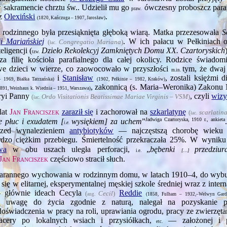
sakramencie chrztu św.. Udzielił mu go
ówczesny proboszcz para
praw.
sz
Olexiński
.
(1820, Kańczuga – 1907, Jarosław)
rodzinnego była przesiąknięta głęboką wiarą. Matka przezesowała
S
ji Mariańskiej
. W ich pałacu w Peł­kiniach 
(
Congregatio Mariana
)
łac.
eligencji (
Dzieło Rekolekcyj Zamkniętych Domu XX. Czartoryskich
tzw.
za filię kościoła parafialnego dla całej okolicy. Rodzice świadomie
 dzieci w wierze, co zaowocowało w przyszłości
tym, że dwaj
m.in.
i
Stanisław
, zostali księżmi d
– 1969, Białka Tatrzańska)
(1902, Pełkinie – 1982, Kraków)
, zakonnicą (s. Maria–Weronika) Zakonu 
1891, Weinhaus k. Wiednia – 1951, Warszawa)
ryi Panny
, czyli
wizy
(
Ordo Visitationis Beatissimae Mariae Virginis – VSM
)
łac.
lat
Jan Franciszek
zaraził się
i zachorował na
szkarlatynę
(
scarlatin
łac.
Jadwiga Czartoryska, 1910 r., ankieta
e płuc i exudatem [
wysiękiem] za uchem
”
i.e.
zed wynalezieniem
antybiotyków
— najczęstszą chorobę wieku d
rdzo ciężkim przebiegu. Śmiertelność przekraczała 25%. W wynik
wa
w obu uszach uległa perforacji,
„
bębenki
przedziur
i.e.
[…]
Jan Franciszek
częściowo stracił słuch.
tarannego wychowania w rodzinnym domu, w latach 1910–4, do wy­
 się w elitarnej, eksperymentalnej męskiej szkole średniej wraz z intern
głównie ideach Cecyla
Reddie
(
Cecil
)
ang.
(1858, Fulham – 1932,–Welwyn Gard
żą uwagę do życia zgodnie z naturą, nalegał na pozyskanie 
wiadczenia w pracy na roli, uprawiania ogrodu, pracy ze zwierzęta
cery po lokalnych wsiach i przysiółkach,
— założonej i p
etc.