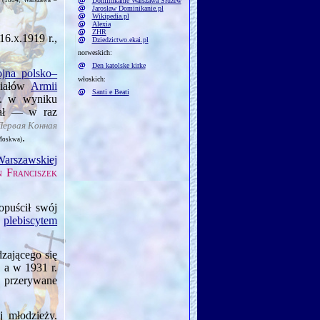
Dominikanie Warszawa Służew
(1884, Warszawa –
Jarosław Dominikanie.pl
Wikipedia.pl
Alexia
ZHR
16.x.1919
r.,
Dziedzictwo.ekai.pl
norweskich:
Den katolske kirke
jna polsko–
włoskich:
ziałów
Armii
Santi e Beati
. w wyniku
iał — w raz
Первая Конная
.
 Moskwa)
arszawskiej
n Franciszek
puścił swój
d
plebiscytem
zającego się
, a w 1931 r.
e przerywane
j młodzieży.