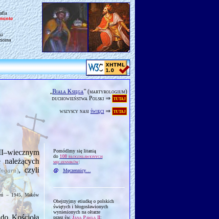
afia
gmunta
ki
ziorna
„
Biała Księga
” (martyrologium)
duchowieństwa Polski ⇒
tutaj
wszyscy nasi
święci
⇒
tutaj
–wiecz­nym
Pomódlmy się litanią
do
108 błogosławionych
e należących
męczenników
:
, czyli
Ungar
n)
Męczennicy…
deń – 1945, Maków
Obejrzyjmy etiudkę o polskich
świętych i błogosławionych
wyniesionych na ołtarze
 do Kościoła
przez św.
Jana Pawła II
: