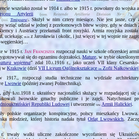
cie wszelako został w 1914 r. albo w 1915 r. powołany do wojska au
jonu Artylerii
, s
(
Reitende Artillerie Division Nr 7
)
niem.
e
. Służył w nim cztery miesiące. Nie jest jasne, czy z
(
Timișoara
)
dziś.
by wziąć udział w jednej z przełomowych bitew wojny, gdy w dniach 
emcy i Austriacy przełamali front rosyjski. Armia rosyjska została
d, uciekając
z Jarosławia i okolic, i już więcej w tej wojnie nie zag
m.in.
o-węgierskiej…
ze w 1915 r.
Jan Franciszek
rozpoczął nauki w szkole oficerskiej armii 
zygotowywał się do egzaminu dojrzałości.
Maturę
, w trybie określonym
atura wojenna
” zdał
10.i.1916
r., jako uczeń VII klasy Cesarsko
ej w
Krakowie
(dziś
VII Liceum Ogólnokształcące
Zofii Nałkowskiej
im.
w 1917., rozpoczął studia techniczne na wydziale architekt
we
Lwowie
(później zwanej Politechniką).
, gdy
1.xi.1918
r. ukraińscy nacjonaliści służący w rozpadającej się 
atakowali lwowskie gmachy publiczne i je zajęli. Natychmiast p
dnioukraińskiej Republiki Ludowej
i utworzenie
Armii Halickiej
.
tzw.
iły polskie organizacje konspiracyjne, polscy mieszkańcy Lwowa
lska młodzież, której historia nadała tytuł
Orląt Lwowskich
. Zacz
. trwały walki uliczne zakończone wycofaniem się Ukraińcó