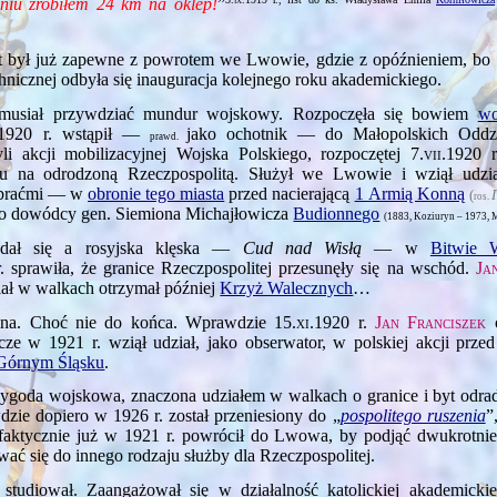
niu zrobiłem 24 km na oklep!
”
ist był już zapewne z powrotem we Lwowie, gdzie z opóźnieniem, bo
hnicznej odbyła się inauguracja kolejnego roku akademickiego.
musiał przywdziać mundur wojskowy. Rozpoczęła się bowiem
wo
.1920
r. wstąpił —
jako ochotnik — do Małopolskich Odd
prawd.
yli akcji mobilizacyjnej Wojska Polskiego, rozpoczętej
7.vii.1920
r
aku na odrodzoną Rzeczpospolitą. Służył we Lwowie i wziął udz
 braćmi — w
obronie tego miasta
przed nacierającą
1 Armią Konną
(
ros.
go dowódcy gen. Siemiona Michajłowicza
Budionnego
(1883, Koziuryn – 1973,
dał się a rosyjska klęska —
Cud nad Wisłą
— w
Bitwie W
. sprawiła, że granice Rzeczpospolitej przesunęły się na wschód.
Ja
iał w walkach otrzymał później
Krzyż Walecznych
…
lna. Choć nie do końca. Wprawdzie
15.xi.1920
r.
Jan Franciszek
o
zcze w 1921 r. wziął udział, jako obserwator, w polskiej akcji prze
Górnym Śląsku
.
zygoda wojskowa, znaczona udziałem w walkach o granice i byt odrad
zie dopiero w 1926 r. został przeniesiony do „
pospolitego ruszenia
”
 faktycznie już w 1921 r. powrócił do Lwowa, by podjąć dwukrotni
ować się do innego rodzaju służby dla Rzeczpospolitej.
i studiował. Zaangażował się w działalność katolickiej akademickie