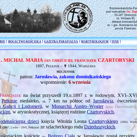
Rzymskokatolicka Par
pod wezwaniem
św. Zy
05-507 Słomczyn
ul. Wiślana 85
dekanat konstancińs
m. i gm. Konstancin-Je
powiat Piaseczno
RIE
BOGACTWO KOŚCIOŁA
GAZETKA PARAFIALNA
MARTYROLOGIUM
INNE
ł. MICHAŁ MARIA jan chrzciciel franciszek CZARTORYSKI
1897, Pełkinie – ✟ 1944, Warszawa
męczennik
patron:
Jarosławia, zakonu dominikańskiego
wspomnienie:
6 września
Franciszek
na świat przyszedł
19.ii.1897
r. w rodowym. XVI–XVII
i
Pełkinie
niedaleko,
7 km na północ od
Jarosławia
, ówcześni
ok.
 Galicji i Lodomerii
, w
Monarchii Austro–Węgier
(
Österreich–
niem.
iackim
, w arystokratycznej, książęcej rodzinie
Czartoryskich
.
jedenaściorga dzieci
księcia Witolda Leona
Czartoryskiego
(1864, Wie
gi
ze szlacheckiego rodu
Dzieduszyckich
.
(1867, Lwów – 1941, Pełkinie)
olegiackim kościele
Bożego Ciała
w Jarosławiu został przyjęty
pw.