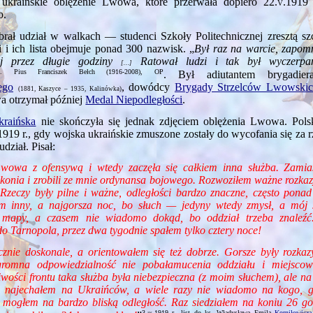
 ukraińskie oblężenie Lwowa, które przerwała dopiero
22.v.1919
o.
rał udział w walkach — studenci Szkoły Politechnicznej zresztą szc
 i ich lista obejmuje ponad 300 nazwisk. „
Był raz na warcie, zapom
ej przez długie godziny
Ratował ludzi i tak był wyczerpa
[…]
o. Pius Franciszek Bełch (1916‑2008), OP
. Był adiutantem brygadier
ego
, dowódcy
Brygady Strzelców Lwowski
(1881, Kaszyce – 1935, Kalinówka)
a otrzymał później
Medal Niepodległości
.
kraińska
nie skończyła się jednak zdjęciem oblężenia Lwowa. Pol
.1919
r., gdy wojska ukraińskie zmuszone zostały do wycofania się za 
dział. Pisał:
wowa z ofensywą i wtedy zaczęła się całkiem inna służba. Zamias
 konia i zrobili ze mnie ordynansa bojowego. Rozwoziłem ważne rozkaz
Rzeczy były pilne i ważne, odległości bardzo znaczne, często pona
m inny, a najgorsza noc, bo słuch — jedyny wtedy zmysł, a mój 
 mapy, a czasem nie wiadomo dokąd, bo oddział trzeba znaleźć.
o Tarnopola, przez dwa tygodnie spałem tylko cztery noce!
ycznie doskonale, a orientowałem się też dobrze. Gorsze były rozkaz
gromna odpowiedzialność nie pobałamucenia oddziału i miejscow
liwości frontu taka służba była niebezpieczna (z moim słuchem), ale na
z najechałem na Ukraińców, a wiele razy nie wiadomo na kogo, g
ę mogłem na bardzo bliską odległość. Raz siedziałem na koniu 26 go
3.ix.1919
r., list do ks. Władysława Emila
Korniłowicza