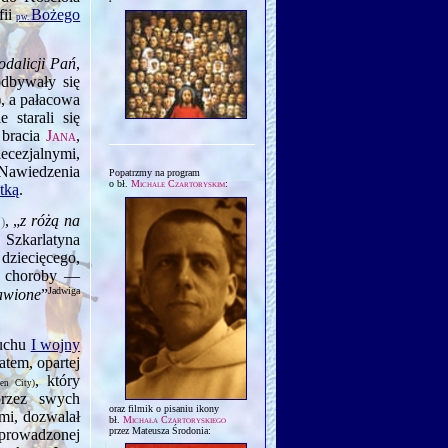
fii
Bożego
pw.
odalicji Pań
,
odbywały się
), a pałacowa
 starali się
 bracia
Jana
,
iecezjalnymi,
Nawiedze­nia
Popatrzmy na program
o bł.
Michale Czartoryskim
:
tką
.
, „
z różą na
a
)
. Szkarlatyna
ziecięcego,
u choroby —
Jadwiga
awione
”
buchu
I wojny
atem, opartej
, który
en City)
przez swych
oraz filmik o pisaniu ikony
mi, dozwalał
bł.
Michała Czartoryskiego
przez Mateusza Środonia:
rowadzonej