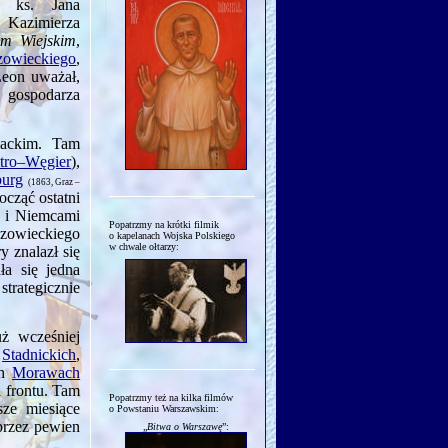
, ks. Jana
 Kazimierza
ym Wiejskim
,
owieckiego
,
Leon uważał,
 gospodarza
iackim. Tam
tro–Węgier
),
burg
(1863, Graz –
ocząć ostatni
i i Niemcami
Popatrzmy na krótki filmik
azowieckiego
o kapelanach Wojska Polskiego
w chwale ołtarzy:
y znalazł się
ała się jedna
strategicznie
ż wcześ­niej
y
Stadnickich
,
ch
Morawach
d frontu. Tam
Popatrzmy też na kilka filmów
sze miesiące
o Powstaniu Warszawskim:
przez pewien
„
Bitwa o Warszawę
”: