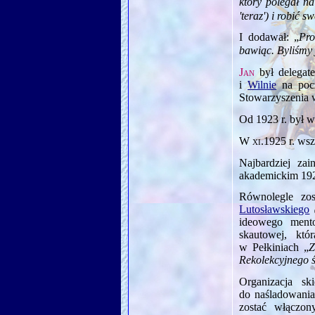
który polegał na
'teraz') i robić s
I dodawał: „
Pro
bawiąc. Byliśmy 
Jan
był delegat
i
Wilnie
na pocz
Stowarzyszenia 
Od 1923 r. był 
W
xi.1925
r. wsz
Najbardziej zai
akademickim 192
Równolegle zo
Lutosławskiego
ideowego men
skautowej, kt
w Pełkiniach „
Z
Rekolekcyjnego 
Organizacja sk
do naśladowani
zostać włączo