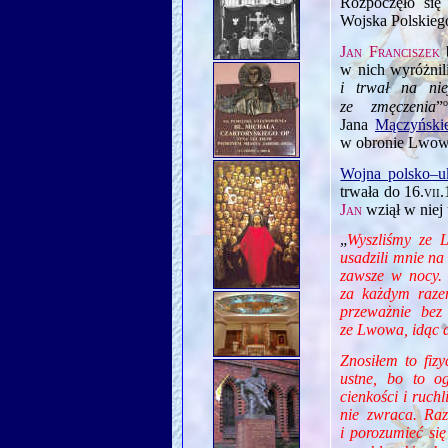
Rozpoczęło się
Wojska Polskieg
Jan Franciszek
b
w nich wyróżnili
i trwał na ni
ze zmęczenia
”
Jana
Mączyński
w obronie Lwow
Wojna polsko–u
trwała do
16.vii
Jan
wziął w niej u
„
Wyszliśmy ze L
usadzili mnie na
zawsze w nocy. 
za każdym raze
przeważnie bez
ze Lwowa, idąc d
Znosiłem to fiz
ustne, bo to o
cienkości i ruch
nie zwraca. Ra
i porozumieć si