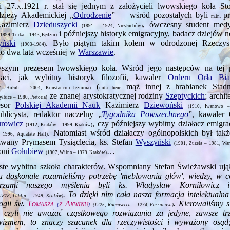
ci
27.x.1921
r. stał się jednym z założycieli lwowskiego koła St
dzieży Akademickiej „
Odrodzenie
” — wśród pozostałych byli
p
m.in.
Kazimierz
Dzieduszycki
, ówczesny student me
(1891 – 1924, Niesłuchów)
i późniejszy historyk emigracyjny, badacz dziejów 
(1899, Turka – 1943, Będzin)
yński
. Było piątym takim kołem w odrodzonej Rzeczys
(1903‑1984)
ło dwa lata wcześniej w
Warszawie
.
wszym prezesem lwowskiego koła. Wśród jego następców na tej p
aci, jak wybitny historyk filozofii, kawaler
Orderu Orła Bia
(
mąż innej z hrabianek Stadni
7, Hołub – 2004, Konstancini–Jeziorna)
nota bene
ze znanej arystokratycznej rodziny
Szeptyckich
; archit
yłbice – 1980, Pretoria)
fesor
Polskiej Akademii Nauk
Kazimierz
Dziewoński
(1910, Iwanowo –
ublicysta, redaktor naczelny „
Tygodnika Powszechnego
”, kawaler 
rowicz
, czy późniejszy wybitny działacz emigra
(1912, Kraków – 1999, Kraków)
. Natomiast wśród działaczy ogólnopolskich był takż
1996, Aqualate Hall)
zwany Prymasem Tysiąclecia, ks. Stefan
Wyszyński
(1901, Zuzela – 1981, War
toni
Gołubiew
…
(1907, Wilno – 1979, Kraków)
iste wybitna szkoła charakterów. Wspomniany Stefan Świeżawski ujął 
 doskonale rozumieliśmy potrzebę 'meblowania głów', wiedzy, w c
trzami naszego myślenia byli ks. Władysław Korniłowicz 
. To dzięki nim cała nasza formacja intelektualna
(1878, Lublin – 1949, Kraków)
logii św.
Tomasza
z Akwi­nu
. Kierowaliśmy s
[
]
(1225, Roccasecca – 1274, Fossanova)
 czyli nie uważać cząstkowego rozwiązania za jedyne, zawsze tr
ywizmem, to znaczy szacunek dla rzeczywistości i wyważony osąd