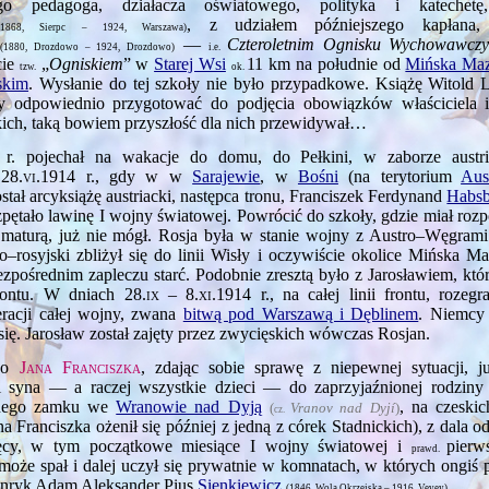
go pedagoga, działacza oświatowego, polityka i katechetę
, z udziałem późniejszego kapłana,
(1868, Sierpc – 1924, Warszawa)
—
Czteroletnim Ognisku Wychowawcz
(1880, Drozdowo – 1924, Drozdowo)
i.e.
cie
„
Ogniskiem
” w
Starej Wsi
11 km na południe od
Mińska Maz
tzw.
ok.
skim
. Wysłanie do tej szkoły nie było przypadkowe. Książę Witold 
y odpowiednio przygotować do podjęcia obowiązków właściciela i
ich, taką bowiem przyszłość dla nich przewidywał…
r. pojechał na wakacje do domu, do Pełkini, w zaborze austr
ł
28.vi.1914
r., gdy w w
Sarajewie
, w
Bośni
(na terytorium
Aus
ał arcyksiążę austriacki, następca tronu, Franciszek Ferdynand
Habs
zpętało lawinę I wojny światowej. Powrócić do szkoły, gdzie miał rozp
 maturą, już nie mógł. Rosja była w stanie wojny z Austro–Węgram
o–rosyjski zbliżył się do linii Wisły i oczywiście okolice Mińska M
ezpośrednim zapleczu starć. Podobnie zresztą było z Jarosławiem, któr
frontu. W dniach
28.ix – 8.xi.1914
r., na całej linii frontu, rozegr
racji całej wojny, zwana
bitwą pod Warszawą i Dęblinem
. Niemcy 
i się. Jarosław został zajęty przez zwycięskich wówczas Rosjan.
ego
Jana Franciszka
, zdając sobie sprawę z niepewnej sytuacji, ju
i syna — a raczej wszystkie dzieci — do zaprzyjaźnionej rodzin
ęknego zamku we
Wranowie nad Dyją
, na czeski
(
Vranov nad Dyjí
)
cz.
na Franciszka ożenił się później z jedną z córek Stadnickich), z dala o
ięcy, w tym początkowe miesiące I wojny światowej i
pierw
prawd.
może spał i dalej uczył się prywatnie w komnatach, w których ongiś 
enryk Adam Aleksander Pius
Sienkiewicz
…
(1846, Wola Okrzejska – 1916, Vevey)