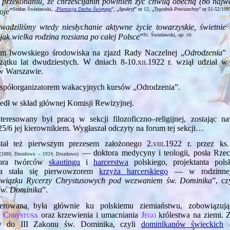
 przekonaniu, że chrześcijanin powinien żyć chwilą obecną (bo naj­wa
Stefan Świeżawski, „
Plantacja Ducha Świętego
”, „
Apokryf
” nr 12, „
Tygodnik Powszechny
” nr 51‑52/199
woje
”
wadziliśmy wtedy niesłychanie aktywne życie towarzyskie, świetnie 
St. Świeżawski,
op. cit.
jak wielka rodzina rozsiana po całej Polsce
”
em lwowskiego środowiska na zjazd Rady Naczelnej „
Odrodzenia
”
ątku lat dwudziestych. W dniach
8‑10.xii.1922
r. wziął udział w
w Warszawie.
współorganizatorem wakacyjnych kursów „Odrodzenia”.
edł w skład głównej Komisji Rewizyjnej.
nteresowany był pracą w sekcji filozoficzno–religijnej, zostając 
5/6 jej kierownikiem. Wygłaszał odczyty na forum tej sekcji…
stał też pierwszym prezesem założonego
2.viii.1922
r. przez ks.
— doktora medycyny i teologii, posła Rzecz
(1880, Drozdowo – 1924, Drozdowo)
tora twórców
skautingu
i
harcerstwa
polskiego, projektanta pols
óra stała się pierwowzorem
krzyża harcerskiego
— w rodzinnej 
wiązku Rycerzy Chrystusowych pod wezwaniem św. Dominika
”, cz
św. Dominika
”.
ierowana była głównie ku polskiemu ziemiaństwu, zobowiązuj
a
Chrystusa
oraz krzewienia i umacniania
Jego
królestwa na ziemi. 
ny do III Zakonu św. Dominika, czyli
dominikanów świeckich
—