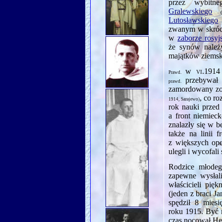
przez wybitne
Gralewskiego
Lutosławskiego
zwanym w skró
w
zaborze rosyj
że synów należ
majątków ziemsk
w
vi.1914
Prawd.
przebywa
prawd.
zamordowany zost
, co ro
1914, Sarajewo)
rok nauki przed
a front niemieck
znalazły się w b
także na linii 
z większych ope
ulegli i wycofal
Rodzice młod
zapewne wysłal
właścicieli pi
(jeden z braci Ja
spędził 8 mies
roku 1915. Być 
czas nocował H