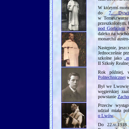
W którymś momen
do
7. Dywiz
w Temeszwarz
przeszkolonym, 
pod Gorlicami
Ni
daleko na wschó
monarchii austr
Następnie, jeszc
Jednocześnie pr
szkolne jako „
m
II Szkoły Realn
Rok później, 
Politechnicznej
Był we Lwowie
węgierskiej za
powstanie
Zacho
Przeciw wystąp
udział miała po
o Lwów
.
Do
22.xi.1918
r