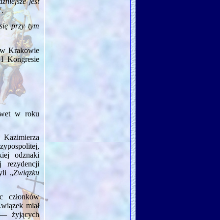
żniejsze jest
7
.
się przy tym
 w Krakowie
 I Kongresie
nawet w roku
 Kazi­mierza
ypospolitej,
kiej odznaki
rezydencji
yli „
Związku
ąc członków
Związek miał
 żyjących