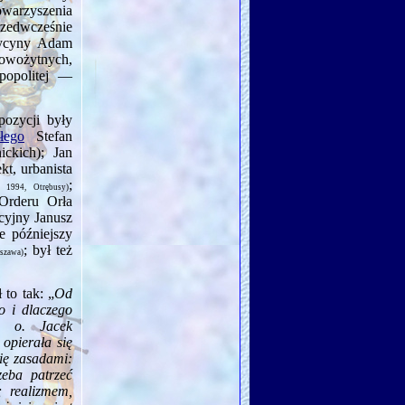
owarzyszenia
rzedwcześnie
dycyny Adam
nowożytnych,
popolitej —
ozycji były
łego
Stefan
ckich); Jan
ekt, urbanista
;
 1994, Otrębusy)
Orderu Orła
cyjny Janusz
e późniejszy
; był też
szawa)
to tak: „
Od
o i dlaczego
i o. Jacek
 opierała się
ię zasadami:
zeba patrzeć
; realizmem,