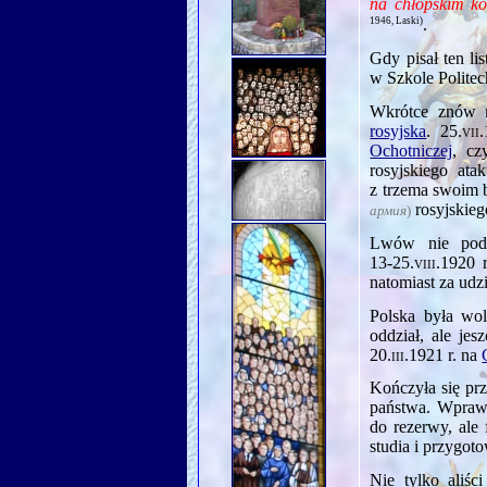
na chłopskim ko
1946, Laski)
.
Gdy pisał ten l
w Szkole Politec
Wkrótce znów 
rosyjska
.
25.vii
Ochotniczej
, cz
rosyjskiego at
z trzema swoim
rosyjskie
армия
)
Lwów nie pod
13‑25.viii.1920
r
natomiast za udz
Polska była wo
oddział, ale jes
20.iii.1921
r. na
Kończyła się pr
państwa. Wprawd
do rezerwy, ale
studia i przygot
Nie tylko aliśc