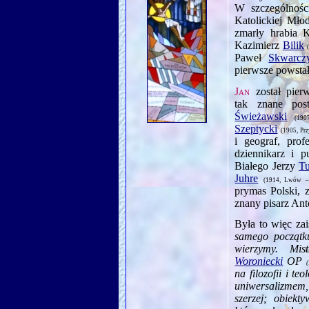
W szczególnoś
Katolickiej Mło
zmarły hrabia 
Kazimierz
Bilik
Paweł
Skwarcz
pierwsze powsta
Jan
został pier
tak znane post
Świeżawski
(190
Szeptycki
(1905, Prz
i geograf, pro
dziennikarz i p
Białego Jerzy
Tu
Juhre
(1914, Lwów – 
prymas Polski, 
znany pisarz An
Była to więc za
samego początku
wierzymy. Mis
Woroniecki
OP
na filozofii i teo
uniwersalizmem,
szerzej; obiekt