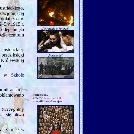
striackiego,
tacjonującej
dołał zostać
2–
5.v.1915
r.
„
Powstanie w kolorze
”:
 odepchnięta
roziła centrum
austriackiej.
 przez księgi
„
Powstanie
”:
–Królewskiej
).
ury w
Szkole
armii austro–
roklamowano
Posłuchajmy
słów św.
Jana Pawła II
z homilii beatyfikacyjnej:
. Szczególny
ęła się
bitwa
w z miasta.