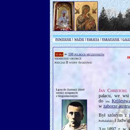
POWITANIE
WAŻNE
PARAFIA
PARAFIANIE
GALE
tutaj
⇐
108 polskich męczenników
b
niemieckiej okupacji
podczas II wojny światowej
Łącza do ilustracji (dzieł
Jan Chrzciciel 
sztuki) związanych
pałacu, we ws
z błogosławionym:
do
Królestwa
tzw.
w
zaborze austr
Był szóstym z
i Jadwi
Podhalański)
3.iii.1897
r. w k