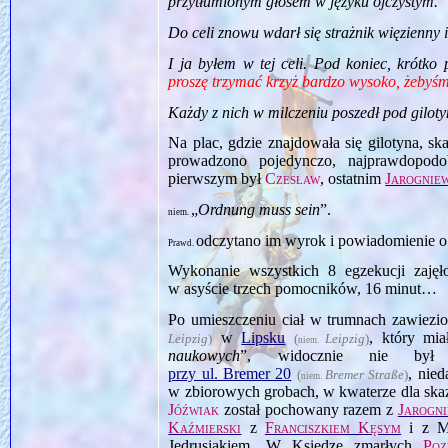
przytłumionym głosem w języku ojczystym.
Do celi znowu wdarł się strażnik więzienny 
I ja byłem w tej celi. Pod koniec, krótko
proszę trzymać krzyż bardzo wysoko, żebyśm
Każdy z nich w milczeniu poszedł pod giloty
Na plac, gdzie znajdowała się gilotyna, 
prowadzono pojedynczo, najprawdopodo
pierwszym był
Czesław
, ostatnim
Jarognie
„
Ordnung muss sein
”.
niem.
odczytano im wyrok i powiadomienie o n
Prawd.
Wykonanie wszystkich 8 egzekucji zajęło
w asyście trzech pomocników, 16 minut…
Po umieszczeniu ciał w trumnach zawiez
w
Lipsku
, który mi
Leipzig
)
(
Leipzig
)
niem.
naukowych
”, widocznie nie był 
przy ul. Bremer 20
, nie
(
Bremer Straße
)
niem.
w zbiorowych grobach, w kwaterze dla sk
Jóźwiak
został pochowany razem z
Jarogn
Kaźmierski
z
Franciszkiem Kęsym
i z M
Jędrusiakiem. W Księdze zmarłych
Poz