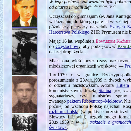
W jego postawie zauważalna była pobożnoś
J. Antkowiak, op. cit.
od ołtarza i modlił się
”
Uczęszczał do gimnazjum św. Jana Kantego
w Poznaniu, do którego parę lat wcześniej 
późniejszy pierwszy naczelnik
Szarych S
Harcerstwa Polskiego
ZHP. Prymusem nie był
Mając 16 lat, wspólnie z
Edwardem Kaźmie
do
Częstochow
y, aby podziękować
Pani J
dalszej drogi życia…
Miała ona wieść przez czasy naznaczon
młodzieżowej organizacji wojskowej —
Pr
1.ix.1939
r. w granice Rzeczypospolit
porozumienia z
23.viii.1939
r. dwóch wybi
o odcieniu nazistowskim, Adolfa
Hitlera
komunistycznym, Józefa
Stalina
(1878, Gori 
sygnatariuszy, czyli ministrów spraw
zwanego
paktem Ribbentrop–Mołotow
, Ni
później od wschodu Polskę najechali Ros
rozbioru Polski
(w praktyce uczestniczyl
Słowacy i Litwini), uzgodnionego formal
28.ix.1939
r. w
„
traktacie o granicac
tzw.
światowa
.