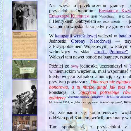
Na wieść o przekroczeniu granicy 
przyjaciół z Oratorium:
Edwardem Kaźm
Edwardem Klinikiem
(1919, Werde/Brema – 1942, Dre
i Henrykiem Gabryelem
— jak
(ur. 1922, Poznań)
wstąpić do wojska. Jako jedyny z grupy otr
W
kampanii wrześniowej
walczył w
batal
Jednostki
Obrony Narodowej
— teryto
z Przyspobieniem Wojskowym, w którym szk
wchodzący w skład
armii „Pomorze”
w
Walczył tam nawet ponoć na bagnety, rzuca
Później ze
swą
jednostką uczestniczył w
w niemieckim więzieniu, miał wspominać w
kiedy wojsku zabrakło amunicji, czy o u
przy tym powtarzać: „
Dlaczego nie zginąłem
honorowa, a tu muszę ginąć jak pies p
konstacja, iż „
ojczyzna potrzebuje rów
„
Powiedz matusiu [dziadkowi], że
nie potrzebu
[…]
żołnierzy
”
M. Roman FMA, w „
Młodzież i jej świat: kościół i ojczyzna
”, Bibl
Po załamaniu się kontrofensywy woj
oddziału pod Kutnem, wrócił, przebrany w 
Tam spotkał się z przyjaciółmi z O