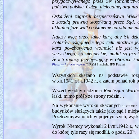
przygotowywanego przez SN [Stronnictw
państwo polskie. Celem nielegalnej organiz
Oskarżeni zagrozili bezpieczeństwu Wielk
z zasadą prawną stosowaną przez Sąd, os
aktualną fazę walki o istnienie narodu nie
Należy więc orzec takie kary, aby ich dzi
Polaków osiągnięcie tego celu możliwe jes
kara po–zbawienia wolności nie jest w
wszystkiego, co niemieckie, nadal są prze
że ich rodacy przebywający w obozach kar
Piątka — historia wojenna
”, Rafał Sierchuła, IPN Poznań
.
Wszystkich skazano na podstawie roz
w
xii.1941
r. i
i.1942
r., a zatem ponad ro
Wszechwładny nadzorca
Reichsgau Warth
łaski, mimo próśb ze strony rodzin…
Na wykonanie wyroku skazanych
18.viii.1942
budynków służących także jako sąd i miejs
Przetrzymywano ich w pojedynczych, wąsk
Wyrok Niemcy wykonali
24.viii.1942
r., 
40
do której tyle razy się modlili, o godz. 20
.