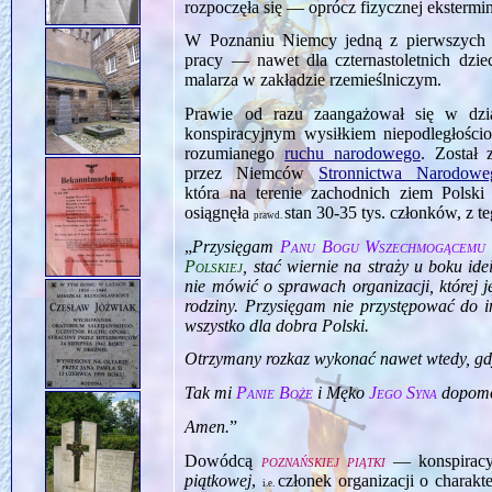
rozpoczęła się — oprócz fizycznej ekster
W Poznaniu Niemcy jedną z pierwszych d
pracy — nawet dla czternastoletnich dzie
malarza w zakładzie rzemieślniczym.
Prawie od razu zaangażował się w dzia
konspiracyjnym wysiłkiem niepodległośc
rozumianego
ruchu narodowego
. Został 
przez Niemców
Stronnictwa Narodowe
która na terenie zachodnich ziem Pols
osiągnęła
stan 30‑35 tys. członków, z t
prawd.
„
Przysięgam
Panu Bogu Wszechmogącemu
Polskiej
, stać wiernie na straży u boku id
nie mówić o sprawach organizacji, której 
rodziny. Przysięgam nie przystępować do i
wszystko dla dobra Polski.
Otrzymany rozkaz wykonać nawet wtedy, gdy
Tak mi
Panie Boże
i Męko
Jego Syna
dopomó
Amen.
”
Dowódcą
poznańskiej piątki
— konspiracyj
piątkowej
,
członek organizacji o charak
i.e.