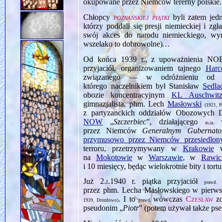
okupowane przez Niemców tererny polskie.
Chłopcy
poznańskiej piątki
byli zatem jed
którzy poddali się presji niemieckiej i zg
swój akces do narodu niemieckiego, wyrz
wszelako to dobrowolne)
…
Od końca 1939 r., z upoważnienia N
przyjaciół, organizowaniem tajnego
Harc
związanego — w odróżnieniu o
którego naczelnikiem był Stanisław
Sedla
obozie koncentracyjnym
KL Auschwit
gimnazjalista, phm. Lech
Masłowski
(1921, 
z partyzanckich oddziałów Obozowych
NOW
„
Szczerbiec
”, działającego
m.in.
przez Niemców
Generalnym Gubernator
przymusowo przez Niemców przesiedlon
terroru, przetrzymywany w
Krakowie
na
Mokotowie
w
Warszawie
, w
Rawic
i 10 miesięcy, będąc wielokrotnie bity i to
Już
2.i.1940
r. piątka przyjaciół
prawd
przez phm. Lecha Masłowskiego w pierws
. I to
wówczas
Czesław
zo
1939, Drozdowo)
prawd.
pseudonim „
Piotr
” (potem używał także ps