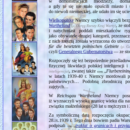
w demonstracjach młodzieży, doma
a gdy to się nie stało opuścili miasto 
do niewoli niemieckiej, ale udało im się uci
Wielkopolskę
Niemcy szybko włączyli bezp
Wartheland
, ze st
(
Okręg Rzeszy Kraj Warty
)
pl.
i natychmiast poddali mieszkańców ry
jako obywatele drugiej kategorii, przezna
z nich zresztą została wyrzucona do utwor
für die besetzten polnischen Gebiete
(
Ge
pl.
czyli
Generalnego Gubernatorstwa
— ze sto
Rozpoczęły się też bezpośrednie prześladow
fizycznej likwidacji polskiej inteligencj
, zwanej także
„
Flurbereini
inteligencja
)
niem.
w latach 1939‑40 r. Niemcy mordowali p
państwowych… Podobną zbrodniczą poli
zajętych…
W
Reichsgau Wartheland
Niemcy posun
iż wyznaczyli wysoką granicę wieku dla n
związku małżeńskiego (28 lat u mężczyzn i
Za symboliczną datą rozpoczęcia okupa
28.ix.1939
r. Tego dnia bowiem padła Wars
podpisali
„
traktat o granicach i przyj
tzw.