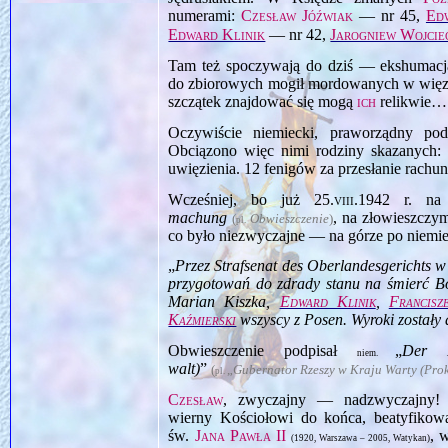
numerami:
Czesław Jóźwiak
— nr 45,
Ed
Edward Klinik
— nr 42,
Jarogniew Wojcie
Tam też spoczywają do dziś — ekshumacja
do zbiorowych mogił mordowanych w więzie
szczątek znajdować się mogą
ich
relikwie…
Oczywiście niemiecki, praworządny pod
Obciązono więc nimi rodziny skazanych: 
uwięzienia. 12 fenigów za przesłanie rachu
Wcześniej, bo już
25.viii.1942
r. na 
machung
, na złowieszczy
(
Obwieszczenie
)
pl.
co było niezwyczajne — na górze po niemiec
„
Przez Strafsenat des Oberlandesgerichts w
przygotowań do zdrady stanu na śmierć 
Marian Kiszka,
Edward Klinik
,
Francisz
Kaźmierski
wszyscy z Posen. Wyroki zostały 
Obwieszczenie podpisał
„
Der R
niem.
walt)
”
(
„
Gubernator Rzeszy w Kraju Warty (Pro
pl.
Czesław
, zwyczajny — nadzwyczajny! 
wierny Kościołowi do końca, beatyfikow
św.
Jana Pawła II
, 
(1920, Warszawa – 2005, Watykan)