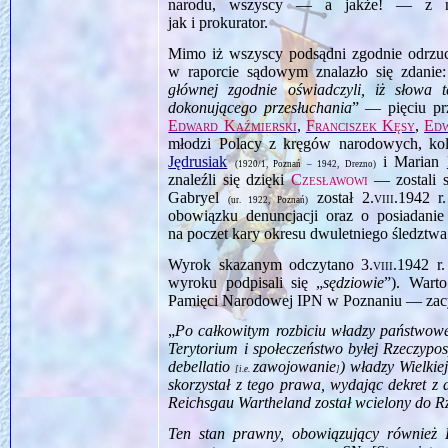
narodu, wszyscy — a jakże! — z nau
jak i prokurator.
Mimo iż wszyscy podsądni zgodnie odrzuc
w raporcie sądowym znalazło się zdanie:
głównej zgodnie oświadczyli, iż słowa 
dokonującego przesłuchania
” — pięciu prz
Edward Kaźmierski
,
Franciszek Kęsy
,
Edw
młodzi Polacy z kręgów narodowych, ko
Jędrusiak
i Marian
(1920/1, Poznań – 1942, Drezno)
znaleźli się dzięki
Czesławowi
— zostali s
Gabryel
został
2.viii.1942
r.
(ur. 1922, Poznań)
obowiązku denuncjacji oraz o posiadanie 
na poczet kary okresu dwuletniego śledztw
Wyrok skazanym odczytano
3.viii.1942
r.
wyroku podpisali się „
sędziowie
”). Wart
Pamięci Narodowej IPN w Poznaniu — zacyt
„
Po całkowitym rozbiciu władzy państwowe
Terytorium i społeczeństwo byłej Rzeczypos
debellatio
zawojowanie
) władzy Wielkie
[i.e.
]
skorzystał z tego prawa, wydając dekret z 
Reichsgau Wartheland
został wcielony do Rz
Ten stan prawny, obowiązujący również 