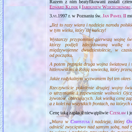
Razem z nim beatyfikowani zostali cztere
Edward Klinik
i
Jarogniew Wojciechowski
3.vi.1997
r. w Poznaniu św.
Jan Paweł II
mó
„
Ileż to razy wiara i nadzieja narodu pols
w tym wieku, który się kończy!
Wystarczy przypomnieć pierwszą wojnę świ
którzy podjęli zdecydowaną walkę o o
międzywojenne dwudziestolecie, w czas
od początku.
A potem przyszła druga wojna światowa i 
hitlerowskimi a Rosją sowiecką, który prze
Jakże radykalnym wyzwaniem był ten okres d
Rzeczywiście pokolenie drugiej wojny świ
o utrzymanie i zapewnienie wolności Ojcz
żywotów, obiecujących. Jak wielką cenę zap
a z kolei na wszystkich frontach, na których 
Cenę taką zapłacił niewątpliwie
Czesław
i j
„
Wiara w
Chrystusa
i nadzieja, której
On
odnieść zwycięstwo nad samym sobą, nad ty