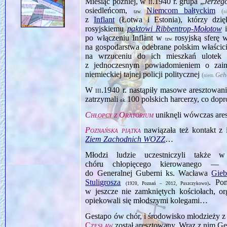
Miesiąc później, w
ii.1940
r. grupa „
Jerzeg
osiedleńcom,
Niemcom bałtyckim
(
tzw.
n
z
Inflant
(Łotwa i Estonia), którzy dzi
rosyjskiemu
paktowi Ribbentrop‑Mołotow
i
po włączeniu Inflant w
rosyjską sfer
tzw.
na gospodarstwa odebrane polskim właścici
na wrzuceniu do ich mieszkań ulotek 
z jednoczesnym powiadomieniem o zain
niemieckiej tajnej policji politycznej
(
Geh
niem.
W
iii.1940
r. nastąpiły masowe aresztowa
zatrzymali
100 polskich harcerzy, co dopro
ok.
Chłopcy z Oratorium
uniknęli wówczas ar
Poznańska piątka
nawiązała też kontakt z
Ziem Zachodnich WOZZ
…
Młodzi ludzie uczestniczyli także w
chóru chłopięcego kierowanego — 
do Generalnej Guberni ks. Wacława
Gieb
Stuligrosza
. Po
(1920, Poznań – 2012, Puszczykowo)
w jeszcze nie zamkniętych kościołach, o
opiekowali się młodszymi kolegami…
Gestapo ów chór, i środowisko młodzieży z
Czesław
został aresztowany. Wraz z nim Ge