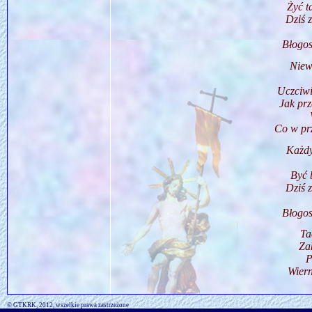
Żyć t
Dziś 
Błogos
Niewa
Uczciwi
Jak prz
Co w prz
Każdy
Być 
Dziś 
Błogos
Ta
Za
P
Wier
© GTKRK, 2012, wszelkie prawa zastrzeżone