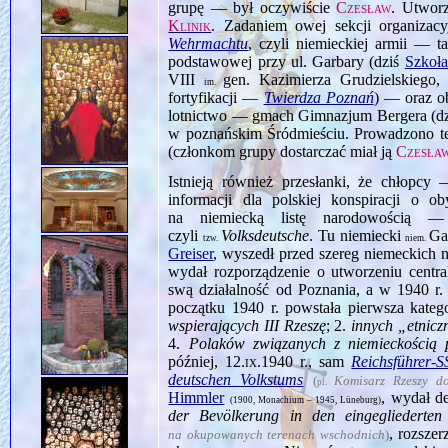
grupę — był oczywiście
Czesław
. Utwor
Klinik
. Zadaniem owej sekcji organiza
Wehrmachtu
, czyli niemieckiej armii — ta
podstawowej przy ul. Garbary (dziś
Szkoł
VIII
gen. Kazimierza Grudzielskiego
im.
fortyfikacji —
Twierdza Poznań
) — oraz o
lotnictwo — gmach Gimnazjum Bergera (d
w poznańskim Śródmieściu. Prowadzono też
(członkom grupy dostarczać miał ją
Czesła
Istnieją również przesłanki, że chłopcy
informacji dla polskiej konspiracji o o
na niemiecką listę narodowością
czyli
Volksdeutsche
. Tu niemiecki
Ga
tzw.
niem.
Greiser
, wyszedł przed szereg niemeckich 
wydał rozporządzenie o utworzeniu central
swą działalność od Poznania, a w 1940 r
początku 1940 r. powstała pierwsza kateg
wspierających III Rzeszę
; 2.
innych „etnic
4.
Polaków związanych z niemieckością 
później,
12.ix.1940
r., sam
Reichsführer‑S
deutschen Volkstums
(
Komisarz Rzeszy d
pl.
Himmler
, wydał d
(1900, Monachium – 1945, Lüneburg)
der Bevölkerung in den eingegliederten 
, rozszer
na okupowanych terenach wschodnich
)