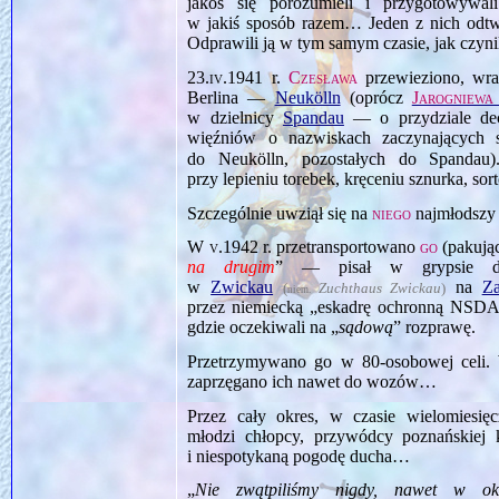
jakoś się porozumieli i przygotowywa
w jakiś sposób razem… Jeden z nich odtwo
Odprawili ją w tym samym czasie, jak czyni
23.iv.1941
r.
Czesława
przewieziono, wra
Berlina —
Neukölln
(oprócz
Jarogniewa
w dzielnicy
Spandau
— o przydziale dec
więźniów o nazwiskach zaczynających si
do Neukölln, pozostałych do Spandau
przy lepieniu torebek, kręceniu sznurka, s
Szczególnie uwziął się na
niego
najmłodszy 
W
v.1942
r. przetransportowano
go
(pakują
na drugim
” — pisał w grypsie do 
w
Zwickau
na
Za
(
Zuchthaus Zwickau
)
niem.
przez niemiecką „eskadrę ochronną NS
gdzie oczekiwali na „
sądową
” rozprawę.
Przetrzymywano go w 80‑osobowej celi. 
zaprzęgano ich nawet do wozów…
Przez cały okres, w czasie wielomiesi
młodzi chłopcy, przywódcy poznańskiej k
i niespotykaną pogodę ducha…
„
Nie zwątpiliśmy nigdy, nawet w okr