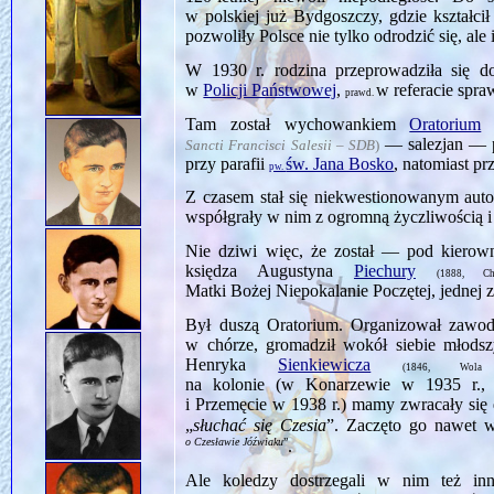
w polskiej już Bydgoszczy, gdzie kształc
pozwoliły Polsce nie tylko odrodzić się, ale
W 1930 r. rodzina przeprowadziła się 
w
Policji Państwowej
,
w referacie spr
prawd.
Tam został wychowankiem
Oratorium
— salezjan — pr
Sancti Francisci Salesii – SDB
)
przy parafii
św. Jana Bosko
, natomiast pr
pw.
Z czasem stał się niekwestionowanym aut
współgrały w nim z ogromną życzliwością i
Nie dziwi więc, że został — pod kiero
księdza Augustyna
Piechury
(1888, C
Matki Bożej Niepokalanie Poczętej, jednej 
Był duszą Oratorium. Organizował zawody
w chórze, gromadził wokół siebie młodsz
Henryka
Sienkiewicza
(1846, Wol
na kolonie (w Konarzewie w 1935 r.,
i Przemęcie w 1938 r.) mamy zwracały się
„
słuchać się Czesia
”. Zaczęto go nawet 
o Czesławie Jóźwiaku
”
.
Ale koledzy dostrzegali w nim też in