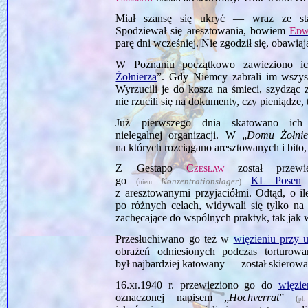
Miał szansę się ukryć — wraz ze st
Spodziewał się aresztowania, bowiem
Edw
parę dni wcześniej. Nie zgodził się, obawiaj
W Poznaniu początkowo zawieziono ic
Żołnierza
”. Gdy Niemcy zabrali im wszystk
Wyrzucili je do kosza na śmieci, szydząc z
nie rzucili się na dokumenty, czy pieniądze
Już pierwszego dnia skatowano ich 
nielegalnej organizacji. W „
Domu Żołnie
na których rozciągano aresztowanych i bito
Z Gestapo
Czesław
został przewie
go
KL Posen
—
(
Konzentrationslager
)
niem.
z aresztowanymi przyjaciółmi. Odtąd, o il
po różnych celach, widywali się tylko na
zachęcające do wspólnych praktyk, tak ja
Przesłuchiwano go też w
więzieniu przy u
obrażeń odniesionych podczas torturow
był najbardziej katowany — został skierowa
16.xi.1940
r. przewieziono go do
więzi
oznaczonej napisem „
Hochverrat
”
(
p