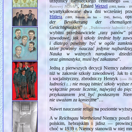
urzędnicy niemieckiego centralnego
niem.
, Erhard
Wetzel
Rasowej NDSAP
)
(1903, Stettin – 1
wyartykułowane dwa dni wcześniej prze
Hitlera
, op
(1889, Braunau am Inn – 1945, Berlin)
der Bevölkerung der ehemaligen 
Gesichtspunkten
”
(
„
Trak­towanie ludności by
pl.
wybitni przedstawiciele „rasy panów” pi
zawodowe, jak i szkoły średnie były zaw
i dlatego powinny być w ogóle zamknię
które powinny nauczać jedynie najbardzie
Nauka w ważnych narodowo dziedzinach
oraz gimnastyka, musi być zakazana
”.
Jedną z pierwszych decycji Niemcy zabro
niż w zakresie szkoły zawodowej. Jak to 
i socjalistyczny, zbrodniczy Henryk
(
He
niem.
ludności
nie mogą istnieć szkoły wyższe 
[…]
wyłącznie proste liczenie, najwyżej do pię
przykazaniem jest być posłusznym Nie
nie uważam za konieczne
”…
Nawet nauczanie religii na poziomie wyższ
A w
Reichsgau Wartheland
Niemcy poszli d
polskim, hebrajskim i jidisz — prowin
choć w 1939 r. Niemcy stanowili w niej m