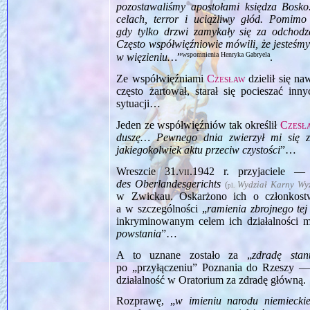
pozostawaliśmy apostołami księdza Bosko.
celach, terror i uciążliwy głód. Pomimo 
gdy tylko drzwi zamykały się za odcho
Często współwięźniowie mówili, że jesteśmy 
wspomnienia Henryka Gabryela
w więzieniu…
”
.
Ze współwięźniami
Czesław
dzielił się n
często żartował, starał się pocieszać i
sytuacji…
Jeden ze współwięźniów tak określił
Czesł
duszę… Pewnego dnia zwierzył mi się z
jakiegokolwiek aktu przeciw czystości
”…
Wreszcie
31.vii.1942
r. przyjaciele 
des Oberlandesgerichts
(
Wydział Karny Wy
pl.
w Zwickau. Oskarżono ich o członkos
a w szczególności „
ramienia zbrojnego tej
inkryminowanym celem ich działalności m
powstania
”…
A to uznane zostało za „
zdradę stan
po „przyłączeniu” Poznania do Rzeszy — a
działalność w Oratorium za zdradę główną.
Rozprawę, „
w imieniu narodu niemiecki