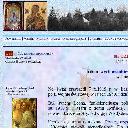
POWITANIE
WAŻNE
PARAFIA
PARAFIANIE, WSPÓLNOTY
GALERIE
BOGACTWO KOŚ
tutaj
⇐
108 polskich męczenników
bł. C
niemieckiej okupacji
podczas II wojny światowej
1919, Ł
patron:
wychowanków 
wspom
Łącza do ilustracji (dzieł
Na świat przyszedł
7.ix.1919
r. w
Łaż
sztuki) związanych
po II wojnie światowej w latach 1940. i
dziś
z błogosławionym:
Był synem Leona, funkcjonariusza poli
lat 1918‑9
, i Marii z domu Iwińskiej. 
i dwie młodsze siostry, Jadwigę i Władysła
Urodził się już w odrodzonej
Rzeczypospo
120‑letniej niewoli niepodległość. Do