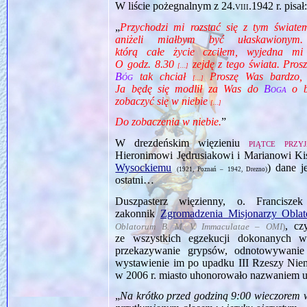
W liście pożegnalnym z
24.viii.1942
r. pisał
„
Przychodzi mi rozstać się z tym świat
aniżeli miałbym być ułaskawion
którą całe życie czciłem, wyjedna m
O godz. 8.30
zejdę z tego świata. Pros
[…]
Bóg
tak chciał
Proszę Was bardzo, 
[…]
Ja będę się modlił za Was do
Boga
o bł
zobaczyć się w niebie
[…]
Do zobaczenia w niebie.
”
W drezdeńskim więzieniu
piątce przyj
Hieronimowi Jędrusiakowi i Marianowi K
Wysockiemu
) dane j
(1921, Poznań – 1942, Drezno)
ostatni…
Duszpasterz więzienny, o. Francisz
zakonnik
Zgromadzenia Misjonarzy Obla
, cz
Oblatorum B. M. V. Immaculatae – OMI
)
ze wszystkich egzekucji dokonanych
przekazywanie grypsów, odnotowywanie
wystawienie im po upadku III Rzeszy Niem
w 2006 r. miasto uhonorowało nazwaniem ul
„
Na krótko przed godziną 9:00 wieczorem wi