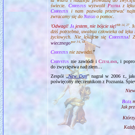
ta wiara i nadzieja prowadzą do zwycię
świecie.
Chrystus
wyzwolił
Piotra
z lęku
Chrystus
i nam pozwala przetrwać najtru
zwracamy się do
Niego
o pomoc.
Mt 14, 27
'
Odwagi!
Ja
jestem, nie bójcie się!
'
. 
dziś potrzebna, uwalnia człowieka od lęku
życiowych. Nie lękajcie się
Chrystusa
! 
por J 6, 68
wiecznego
'
.
Chrystus
nie zawodzi.
”
Chrystus
nie zawiódł i
Czesława
, i popr
do zwycięstwa nad złem…
Zespół „
New Day
” nagrał w 2006 r., ja
poświęcony męczennikom z Poznania. Śpie
Niewa
Bożą
m
Jak prz
Którzy
Każdy