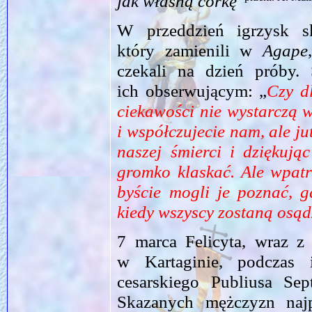
jak własną córkę
”
W przeddzień igrzysk sk
który zamienili w
Agape
czekali na dzień próby.
ich obserwującym: „
Czy d
ciekawości nie wystarczą 
i współczujecie nam, ale j
naszej śmierci i dziękuj
gromko klaskać. Ale wpatr
byście mogli je poznać, g
kiedy wszyscy zostaną osą
7 marca Felicyta, wraz z 
w Kartaginie, podczas 
cesarskiego Publiusa Sep
Skazanych mężczyzn naj