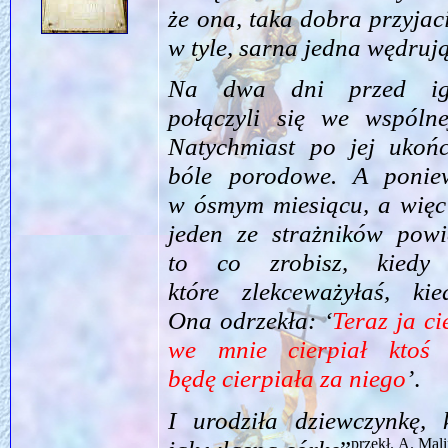
że ona, taka dobra przyjac
w tyle, sarna jedna wędrują
Na dwa dni przed igrz
połączyli się we wspóln
Natychmiast po jej ukońc
bóle porodowe. A ponie
w ósmym miesiącu, a więc 
jeden ze strażników powie
to co zrobisz, kiedy 
które zlekceważyłaś, ki
Ona odrzekła: ‘
Teraz ja ci
we mnie cierpiał ktoś
będę cierpiała za niego
’
.
I urodziła dziewczynkę,
przekł. A. Mal