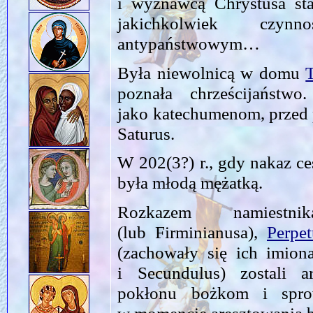
i wyznawcą Chrystusa sta
jakichkolwiek czynn
antypaństwowym…
Była niewolnicą w domu
T
poznała chrześcijaństw
jako katechumenom, przed 
Saturus.
W 202(3?) r., gdy nakaz ces
była młodą mężatką.
Rozkazem namiestni
(lub Firminianusa),
Perpet
(zachowały się ich imiona
i Secundulus) zostali 
pokłonu bożkom i sprow
w momencie aresztowania 