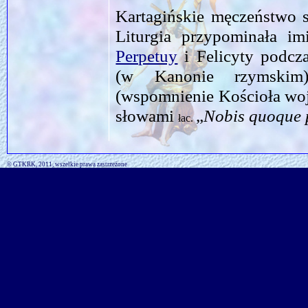
Kartagińskie męczeństwo s
Liturgia przypominała im
Perpetuy
i Felicyty podcza
(w Kanonie rzymskim
(wspomnienie Kościoła woju
słowami
„
Nobis quoque 
łac.
© GTKRK, 2011, wszelkie prawa zastrzeżone