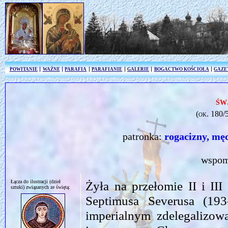
POWITANIE
WAŻNE
PARAFIA
PARAFIANIE
GALERIE
BOGACTWO KOŚCIOŁA
GAZE
św
(ok. 180/
patronka:
rogacizny, mę
wspom
Łącza do ilustracji (dzieł
Żyła na przełomie II i II
sztuki) związanych ze świętą:
Septimusa Severusa (19
imperialnym zdelegalizowa