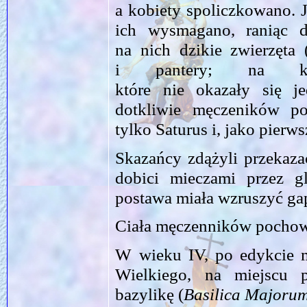
a kobiety spoliczkowano. J
ich wysmagano, raniąc 
na nich dzikie zwierzęta 
i pantery; na ko
które nie okazały się j
dotkliwie męczeników por
tylko Saturus i, jako pierws
Skazańcy zdążyli przekaza
dobici mieczami przez g
postawa miała wzruszyć g
Ciała męczenników pochow
W wieku IV, po edykcie m
Wielkiego, na miejscu 
bazylikę (
Basilica Majoru