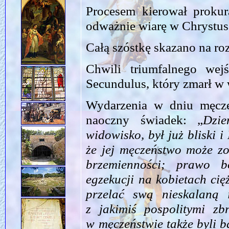
Procesem kierował prokur
odważnie wiarę w Chrystus
Całą szóstkę skazano na roz
Chwili triumfalnego wej
Secundulus, który zmarł w 
Wydarzenia w dniu męcz
naoczny świadek: „
Dzi
widowisko, był już bliski 
że jej męczeństwo może z
brzemienności; prawo 
egzekucji na kobietach cię
przelać swą nieskalaną 
z jakimiś pospolitymi zb
w męczeństwie także byli b