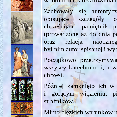
Zachowały się autenty
opisujące szczegóły o
chrześcijan - pamiętniki 
(prowadzone aż do dnia po
oraz relacja naoczne
był nim autor spisanej i wyda
Początkowo przetrzymy
wszyscy katechumeni, a wś
chrzest.
Później zamknięto ich w
i gorącym więzieniu, p
strażników.
Mimo ciężkich warunków nik