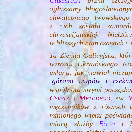
Chrystusa
brzmi szczegó
ogłaszamy błogosławionym
chwalebnego lwowskiego
z nich została zamord
chrześcijańskiej. Niekt
w bliższych nam czasach
[…
Ta Ziemia Galicyjska, któ
wzrostu Ukraińskiego Koś
usłana, jak mawiał niezap
‘
górami trupów i rzeka
wspólnota swymi początkam
Cyryla
i
Metodego
, św.
W
męczenników z różnych ok
minionego wieku poświadc
miarą służby
Bogu
i Ko