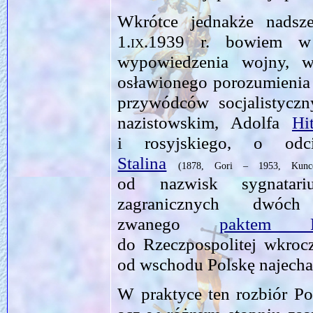
Wkrótce jednakże nads
1.ix.1939
r. bowiem w g
wypowiedzenia wojny, w
osławionego porozumienia
przywódców socjalistycz
nazistowskim, Adolfa
Hit
i rosyjskiego, o odci
Stalina
(1878, Gori – 1953, Kunc
od nazwisk sygnatari
zagranicznych dwóch
zwanego
paktem Ri
do Rzeczpospolitej wkrocz
od wschodu Polskę najechal
W praktyce ten rozbiór Po