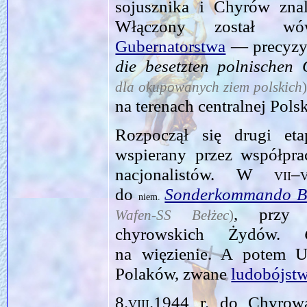
sojusznika i Chyrów znal
Włączony został 
Gubernatorstwa
— precyzy
die besetzten polnischen 
dla okupowanych ziem polskich
na terenach centralnej Polsk
Rozpoczął się drugi et
wspierany przez współ­pr
nacjonalistów. W
vii–
do
Sonderkommando B
niem.
, przy l
Wafen‑SS Bełżec
)
chyrowskich Żydów.
na więzienie. A potem U
Polaków, zwane
ludobójst
8.viii.1944
r. do Chyrowa