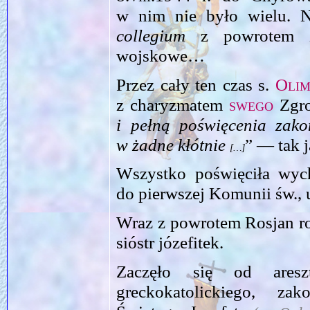
w nim nie było wielu. N
collegium
z powrotem zo
wojskowe…
Przez cały ten czas s.
Olim
z charyzmatem
swego
Zgro
i pełną poświęcenia zak
w żadne kłótnie
” — tak 
[…]
Wszystko poświęciła wych
do pierwszej Komunii św., 
Wraz z powrotem Rosjan ro
sióstr józefitek.
Zaczęło się od areszt
greckokatolickiego, za