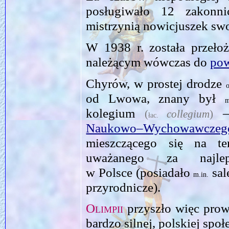
posługiwało 12 zakon
mistrzynią nowicjuszek sw
W 1938 r. została przeło
należącym wówczas do
pow
Chyrów, w prostej drodze
od Lwowa, znany był
kolegium
—
(
collegium
)
łac.
Naukowo–Wychowa
mieszczącego się na te
uważanego za najle
w Polsce (posiadało
sal
m.in.
przyrodnicze).
Olimpii
przyszło więc prow
bardzo silnej, polskiej sp