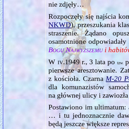
nie zdjęły…
Rozpoczęły się najścia k
NKWD
), przeszukania kl
straszenie. Żądano opu
osamotnione odpowiadały 
Bogu Najwyższemu
i habitó
W
iv.1949
r., 3 lata po
p
tzw.
pierwsze aresztowanie. Za
z kościoła. Czarna
M‑20 P
dla komunazistów samoc
na głów­nej ulicy i zawioz
Postawiono im ultimatum: 
… i tu jednoznacznie daw
będą jeszcze większe repres