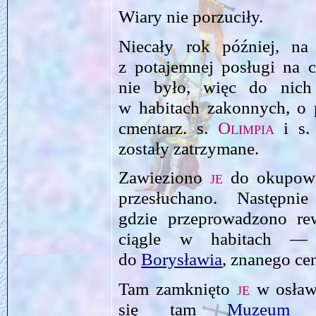
Wiary nie porzuciły.
Niecały rok później, na
z potajemnej posługi na
nie było, więc do nich 
w habitach zakonnych, o
cmentarz. s.
Olimpia
i s
zostały zatrzymane.
Zawieziono
je
do okupowa
przesłuchano. Następni
gdzie przeprowadzono re
ciągle w habitach —
do
Borysławia
, znanego ce
Tam zamknięto
je
w osław
się tam
Muzeum Hi