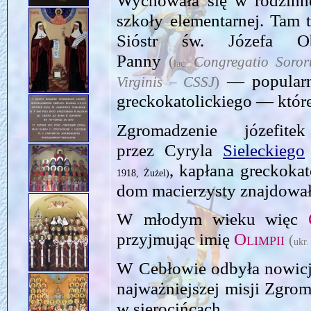
szkoły elementarnej. Tam 
Sióstr św. Józefa Ob
Panny
(
Congregatio Soror
łac.
— popularni
Virginis – CSSJ
)
greckokatolickiego — któr
Zgromadzenie józefite
przez Cyryla
Sieleckiego
, kapłana greckokat
1918, Żużel)
dom macierzysty znajdował
W młodym wieku więc
przyjmując imię
Olim­pii
(
ukr
W Cebłowie odbyła nowicja
najważniejszej misji Zgro
w sierocińcach.