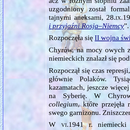
acz w różnym stopniu zaa
uzgodniony został forma
tajnymi aneksami,
28.ix.1
i przyjaźni Rosja–Niemcy
”.
Rozpoczęła się
II wojna św
Chyrów, na mocy owych z
niemieckich znalazł się pod
Rozpoczął się czas represj
głównie Polaków. Tysi
kazamatach, jeszcze więcej
na Syberię. W Chyrowi
collegium
, które przejęła 
swego garnizonu. Zniszcze
W
vi.1941
r. niemiecki 