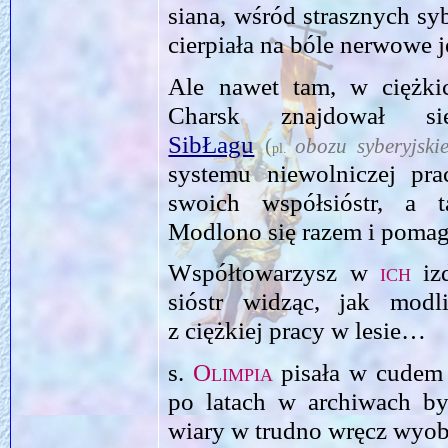
siana, wśród strasznych sy
cierpiała na bóle nerwowe 
Ale nawet tam, w ciężk
Charsk znajdował si
SibŁagu
(
obozu syberyjski
pl.
systemu niewolniczej pr
swoich współsióstr, a 
Modlono się razem i pomag
Współtowarzysz w
ich
izd
sióstr widząc, jak modl
z ciężkiej pracy w lesie…
s.
Olimpia
pisała w cudem 
po latach w archiwach b
wiary w trudno wręcz wyob