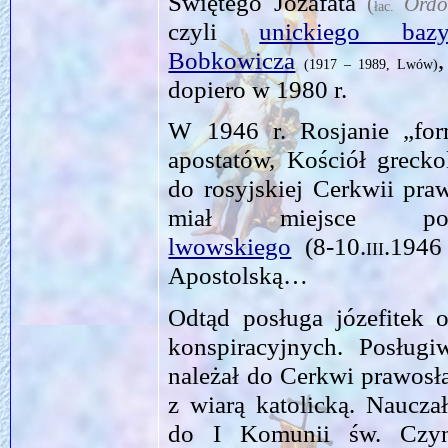
Świętego Jozafata
(
Ordo
łac.
czyli
unickiego bazyl
Bobkowicza
(1917 – 1989, Lwów)
dopiero w 1980 r.
W 1946 r. Rosjanie „for
apostatów, Kościół greckok
do rosyjskiej Cerkwii pra
miał miejsce 
lwowskiego
(
8‑10.iii.1946
Apostolską…
Odtąd posługa józefitek 
konspiracyjnych. Posługi
należał do Cerkwi prawosła
z wiarą katolicką. Naucza
do I Komunii św. Czyn