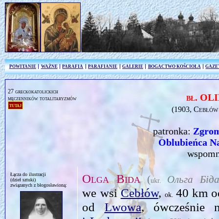
POWITANIE
WAŻNE
PARAFIA
PARAFIANIE
GALERIE
BOGACTWO KOŚCIOŁA
GAZE
27 greckokatolickich
bł. OL
męczenników totalitaryzmów
tutaj
(1903, Cebłów
patronka:
Zgrom
Oblubieńca Na
wspomn
Łącza do ilustracji
Olga Bida
(
Ольга Бід
ukr.
(dzieł sztuki)
związanych z błogosławioną:
we wsi
Cebłów
,
40 km 
ok.
od
Lwowa
, ówcześnie 