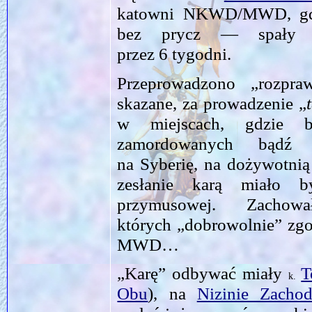
katowni NKWD/MWD, gd
bez prycz — spały 
przez 6 tygodni.
Przeprowadzono „rozpr
skazane, za prowadzenie „
w miejscach, gdzie b
zamordowanych bądź 
na Syberię, na dożywotnią
zesłanie karą miało b
przymusowej. Zacho
których „dobro­wolnie” zgo
MWD…
„Karę” odbywać miały
T
k.
Obu
), na
Nizinie Zachod