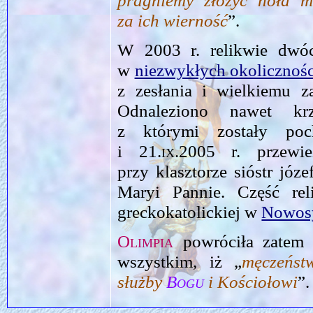
pragniemy złożyć hołd 
za ich wierność
”.
W 2003 r. relikwie dwóch
w
niezwykłych okolicznoś
z zesłania i wielkiemu za
Odnaleziono nawet k
z którymi zostały poc
i
21.ix.2005
r. przewi
przy klasztorze sióstr józe
Maryi Pannie. Część rel
greckokatolickiej w
Nowos
Olimpia
powróciła zatem 
wszystkim, iż „
męczeńs
służby
Bogu
i Kościołowi
”.