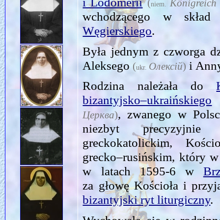
i Lodomerii
(
Königreich
niem.
wchodzącego w skład
Węgierskiego
.
Była jednym z czworga dzi
Aleksego
i Ann
(
Олексій
)
ukr.
Rodzina należała do
bizantyjsko–ukraińskiego
, zwanego w Pols
Церква
)
niezbyt precyzyjni
greckokatolickim, Kośc
grecko–rusińskim, który 
w latach 1595‑6 w
Br
za głowę Kościoła i przyj
bizantyjski ryt liturgiczny
.
Wychowała się w rodzinne