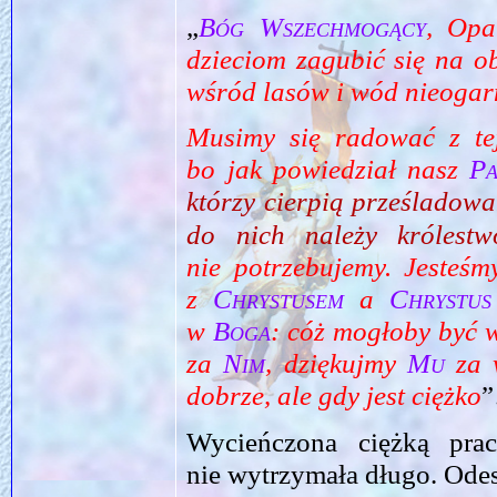
„
Bóg Wszechmogący
, Opa
dzieciom zagubić się na o
wśród lasów i wód nieoga
Musimy się radować z te
bo jak powiedział nasz
P
którzy cierpią prześladow
do nich należy królestw
nie potrzebujemy. Jesteśm
z
Chrystusem
a
Chrystus
w
Boga
: cóż mogłoby być
za
Nim
, dziękujmy
Mu
za w
dobrze, ale gdy jest ciężko
Wycieńczona ciężką pracą
nie wytrzymała długo. Ode