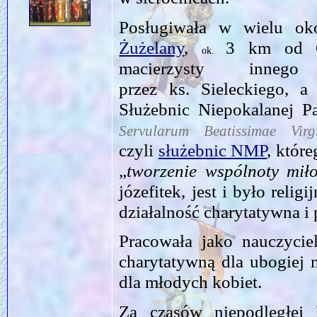
Posługiwała w wielu ok
Żużelany
,
3 km od C
ok.
macierzysty innego
przez ks. Sieleckiego, a
Służebnic Niepokalanej 
Servularum Beatissimae Vi
czyli
służebnic NMP
, któr
„
tworzenie wspólnoty miło
józefitek, jest i było reli
działalność charytatywna i
Pracowała jako nauczyciel
charytatywną dla ubogiej 
dla młodych kobiet.
Za czasów niepodległej 