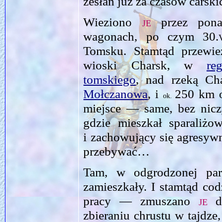
zesłań już za czasów carski
Wieziono
je
przez pona
wagonach, po czym
30.
Tomsku. Stamtąd przewi
wioski Charsk, w
re
tomskiego
, nad rzeką Ch
Mołczanowa
, i
250 km o
ok.
miejsce — same, bez nicz
gdzie mieszkał sparaliżo
i zachowujący się agresywn
przebywać…
Tam, w odgrodzonej para
zamieszkały. I stamtąd co
pracy — zmuszano
je
do
zbieraniu chrustu w tajdze,