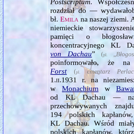
Postscriptum
. Współczesn
rozdział do — wydawałob
bł.
Emila
na naszej ziemi.
niemieckie stowarzyszen
pamięci o błogosław
koncentracyjnego KL
von Dachau
”
(
„
Błogo
pl.
poinformowało, że 
Forst
(
cmentarz Perla
pl.
1.ii.1931
r. na niezamie
w
Monachium
w
Bawar
od KL Dachau — na 
przechowywanych znajd
194 polskich kapłanów,
KL Dachau. Wśród miały
polskich kapłanów, którz