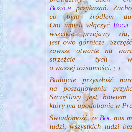
Bożych
przykazań. Zachow
co było źródłem duc
Oni umieli włączyć
Boga
wszelkie przejawy zł
jest owo górnicze ‘Szczę
zawsze otwarte na wart
strzeżcie tych wa
o waszej tożsamości.
[…]
Budujcie przyszłość n
na poszanowaniu przy
Szczęśliwy jest bowiem c
który ma upodobanie w Pr
Świadomość, że
Bóg
nas mi
ludzi, wszystkich ludzi b