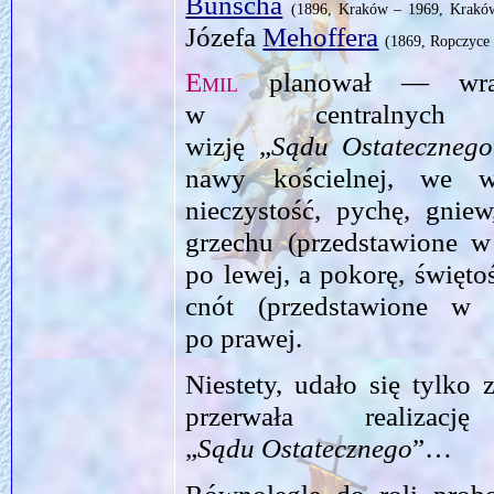
Bunscha
(1896, Kraków – 1969, Krakó
Józefa
Mehoffera
(1869, Ropczyce
Emil
planował — wra
w centralnych 
wizję „
Sądu Ostatecznego
nawy kościelnej, we wn
nieczystość, pychę, gniew
grzechu (przedstawione w
po lewej, a pokorę, świętoś
cnót (przedstawione w f
po prawej.
Niestety, udało się tylko
przerwała realiza
„
Sądu Ostatecznego
”…
Równolegle do roli probos