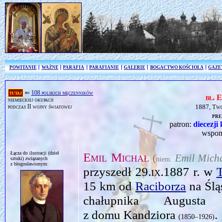
POWITANIE
WAŻNE
PARAFIA
PARAFIANIE
GALERIE
BOGACTWO KOŚCIOŁA
GAZE
tutaj
⇐
108 polskich męczenników
bł.
niemieckiej okupacji
podczas II wojny światowej
1887, Tw
pre
patron:
diecezji
wspom
Łącza do ilustracji (dzieł
Emil Michał
(
Emil Mich
niem.
sztuki) związanych
z błogosławionym:
przyszedł
29.ix.1887
r. w
15 km od
Raciborza
na Ślą
chałupnika Augus
z domu Kandziora
.
(1850–1926)