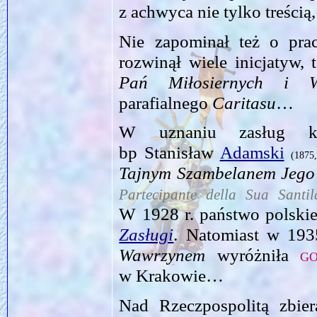
z achwyca nie tylko treścią
Nie zapominał też o prac
rozwinął wiele inicjatyw,
Pań Miłosiernych i W
parafialnego
Caritasu
…
W uznaniu zasług kol
bp Stanisław
Adamski
(1875
Tajnym Szambelanem Jego 
Partecipante della Sua Santil
W 1928 r. państwo polsk
Zasługi
. Natomiast w 193
Wawrzynem
wyróżniła
g
w Krakowie…
Nad Rzeczpospolitą zbier