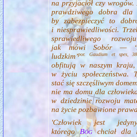
na przyjaciół czy wrogów.
prawdziwego dobra dla 
by zabezpieczyć to dobr
i niesprawiedliwości. Trz
sprawiedliwego rozwo
jak mówi Sobór — ‘życ
por. Gaudium et spes, 3
ludzkim’
obfitują w naszym kraju
w życiu społeczeństwa. T
stać się szczęśliwym domem
nie ma domu dla człowieka
w dziedzinie rozwoju mate
na życie pozbawione prawd
'Człowiek jest jedy
którego
Bóg
chciał dla 