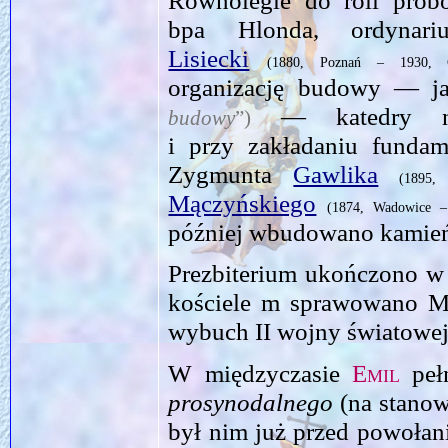
bpa Hlonda, ordynari
Lisiecki
(1880, Poznań – 1930, C
organizację budowy — j
— katedry now
budowy
”)
i przy zakładaniu fundam
Zygmunta
Gawlika
(1895
Mączyńskiego
(1874, Wadowice –
później wbudowano kamień
Prezbiterium ukończono 
kościele m sprawowano M
wybuch II wojny światow
W międzyczasie
Emil
pełn
prosynodalnego
(na stanow
był nim już przed powołani