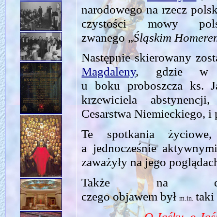
narodowego na rzecz polsk
czystości mowy pol
zwanego „
Śląskim Homere
Następnie skierowany zos
Magdaleny
, gdzie w l
u boku proboszcza ks. 
krzewiciela abstynencj
Cesarstwa Niemieckiego, i
Te spotkania życiowe,
a jednocześnie aktywnymi
zaważyły na jego poglądach
Także na działa
czego objawem był
taki
m.in.
O Jaśku, o Jaśk