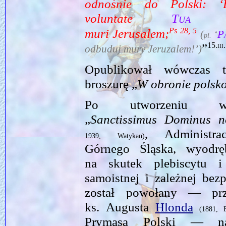
odnośnie do Polski: 
voluntate
Tua
Sio
Ps 28, 5
muri Jerusalem;
(
‘
P
pl.
15.ii
”
odbuduj mury Jeruzalem!’)
Opublikował wówczas t
broszurę „
W obronie polsko
Po utworzeniu 
„
Sanctissimus Dominus n
, Administra
1939, Watykan)
Górnego Śląska, wyodręb
na skutek plebiscytu i 
samoistnej i zależnej bez
został powołany — prze
ks. Augusta
Hlonda
(1881, 
Prymasa Polski — na 