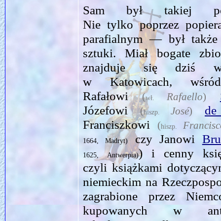
Sam był takiej po
Nie tylko poprzez popier
parafialnym — był także
sztuki. Miał bogate zbi
znajduje się dzi
w Katowicach, wśród
Rafałowi
(
Rafaello
)
wł.
Józefowi
de
(
José
)
hiszp.
Franciszkowi
(
Francisc
hiszp.
czy Janowi
Bru
1664, Madryt)
) i cenny ksi
1625, Antwerpia)
czyli książkami dotyczący
niemieckim na Rzeczpospol
zagrabione przez Nie
kupowanych w antyk