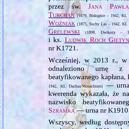
przez św.
Jana Pawła
Turchan
(1879, Biskupice – 1942, KL
Woźniak
(1875, Suchy Las – 1942, KL
Grelewski
(1898, Dwikozy – 1
i ks.
Ludwik Roch Gietyn
nr K1721.
Wcześniej, w 2013 r., 
odnaleziono urnę z 
beatyfikowanego kapłana, 
— urna 
1942, KL Dachau/Monachium)
kwerenda wykazała, że na 
nazwisko beatyfikowan
Szramka
— urna nr K191
Wszyscy, według dostępn