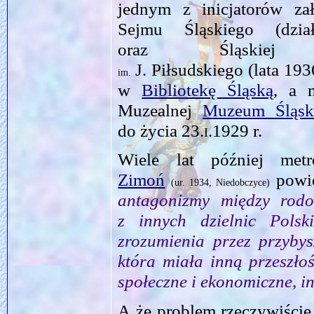
jednym z inicjatorów za
Sejmu Śląskiego (dzia
oraz Śląskiej B
J. Piłsudskiego (lata 19
im.
w
Bibliotekę Śląską
, a 
Muzealnej
Muzeum Śląsk
do życia
23.i.1929
r.
Wiele lat później met
Zimoń
powie
(
ur.
1934, Niedobczyce)
antagonizmy między rodo
z innych dzielnic Pols
zrozumienia przez przybys
która miała inną przeszło
społeczne i ekonomiczne, in
A że problem rzeczywiście