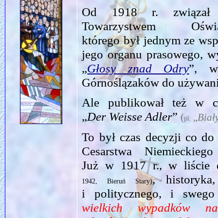
Od 1918 r. związał s
Towarzystwem O
którego był jednym ze wsp
jego organu prasowego, w
„
Głosy znad Odry
”, w
Górnoślązaków do używania
Ale publikował też w c
„
Der Weisse Adler
”
(
„
Biał
pl.
To był czas decyzji co do
Cesarstwa Niemieckiego
Już w 1917 r., w liście
, historyka
1942, Bieruń Stary)
i politycznego, i swego
wielkich wypadków n