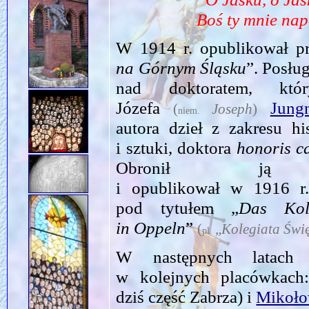
Boś ty mnie na
W 1914 r. opublikował pr
na Górnym Śląsku
”. Posłu
nad doktoratem, któ
Józefa
Jungn
(
Joseph
)
niem.
autora dzieł z zakresu his
i sztuki, doktora
honoris c
Obronił ją
i opublikował w 1916 
pod tytułem „
Das Koll
in Oppeln
”
(
„
Kolegiata Świ
pl.
W następnych latach 
w kolejnych placówkach
dziś część Zabrza) i
Mikoło