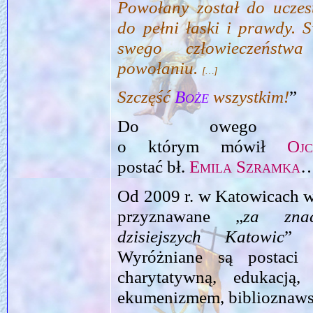
Powołany został do ucze
do pełni łaski i prawdy. 
swego człowieczeńst
powołaniu.
[…]
Szczęść
Boże
wszystkim!
”
Do owego
o którym mówił
Oj
postać bł.
Emila Szramka
Od 2009 r. w Katowicach 
przyznawane „
za zna
dzisiejszych Katowic
” 
Wyróżniane są postaci
charytatywną, edukacją, 
ekumenizmem, biblioznaws