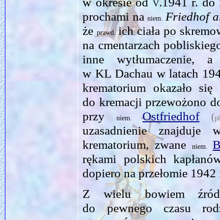
w okresie od
v.1941
r. do
prochami na
Friedhof a
niem.
że
ich ciała po skrem
prawd.
na cmentarzach pobliskieg
inne wytłumaczenie, a
w KL Dachau w latach 1941
krematorium okazało się
do kremacji przewożono 
przy
Ostfriedhof
(
niem.
uzasadnienie znajduje 
krematorium, zwane
B
niem.
rękami polskich kapła
dopiero na przełomie 1942 
Z wielu bowiem źróde
do pewnego czasu rod