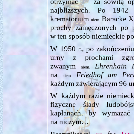
otrzymać — za sowitą o
najbliższych. Po 1942
krematorium
Baracke X,
niem.
prochy zamęczonych po p
w ten sposób niemieckie 
W 1950 r., po zakończeniu
urny z prochami zgr
zwanym
Ehrenhain 
niem.
na
Friedhof am Perl
niem.
każdym zawierającym 96 
W każdym razie niemieck
fizyczne ślady ludobój
kapłanach, by wymazać 
na niczym…