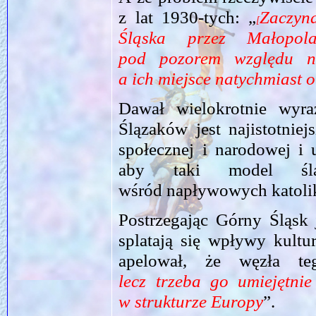
z lat 1930-tych: „
Zaczyna
[
Śląska przez Małop
pod pozorem względu na
a ich miejsce natychmiast 
Dawał wielokrotnie wyraz
Ślązaków jest najistotnie
społecznej i narodowej i 
aby taki model śląsk
wśród napływowych kato
Postrzegając Górny Śląsk
splatają się wpływy kultur
apelował, że węzła t
lecz trzeba go umiejętnie
w strukturze Europy
”.