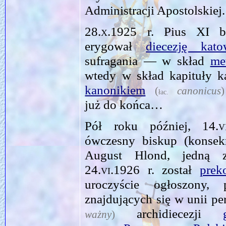
Administracji Apostolskiej.
28.x.1925
r. Pius XI b
erygował
diecezję kato
sufragania — w skład
me
wtedy w skład kapituły ka
kanonikiem
(
canonicus
)
łac.
już do końca…
Pół roku później,
14.v
ówczesny biskup (konse
August Hlond, jedną 
24.vi.1926
r. został
prek
uroczyście ogłoszony,
znajdujących się w unii pe
archidiecezji
ważny
)