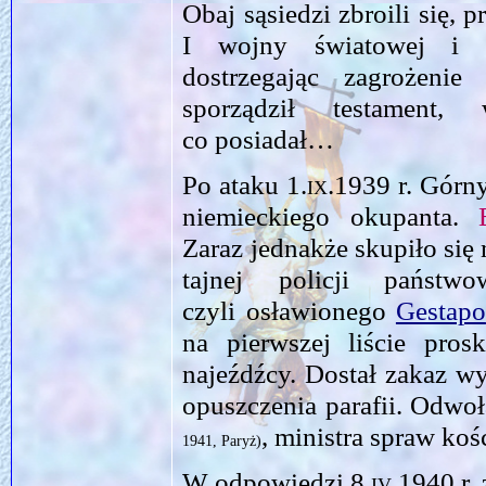
Obaj sąsiedzi zbroili się,
I wojny światowej i 
dostrzegając zagrożen
sporządził testament
co posiadał…
Po ataku
1.ix.1939
r. Górny
niemieckiego okupanta.
Zaraz jednakże skupiło się
tajnej policji państ
czyli osławionego
Gestapo
na pierwszej liście pros
najeźdźcy. Dostał zakaz w
opuszczenia parafii. Odwo
, ministra spraw koś
1941, Paryż)
W odpowiedzi
8.iv.1940
r.