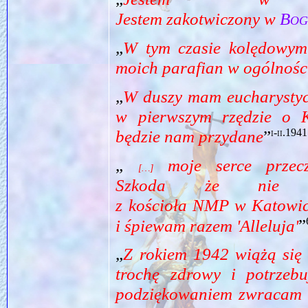
Jestem zakotwiczony w
Bog
„
W tym czasie kolędowym 
moich parafian w ogólnośc
„
W duszy mam eucharystycz
w pierwszym rzędzie o 
i-ii.1941
będzie nam przydane
”
„
moje serce przecz
[…]
Szkoda że nie m
z kościoła NMP w Katowic
i śpiewam razem 'Alleluja'
”
„
Z rokiem 1942 wiążą się 
trochę zdrowy i potrzeb
podziękowaniem zwracam 