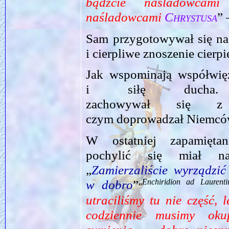
bądźcie naśladowcam
naśladowcami
Chrystusa
” 
Sam przygotowywał się na
i cierpliwe znoszenie cierpi
Jak wspominają współwięź
i siłę ducha. 
zachowywał się z
czym doprowadzał Niemcó
W ostatniej zapamięta
pochylić się miał 
„
Zamierzaliście wyrządzić
„
Enchiridion ad Laurent
w dobro
”
utraciliśmy tu nie część, 
codziennie musimy oku