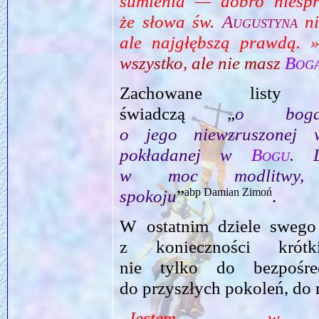
sumienia — dobro niesprz
że słowa św.
Augustyna
ni
ale najgłębszą prawdą. 
wszystko, ale nie masz
Bog
Zachowane list
świadczą „
o bogat
o jego niewzruszonej w
pokładanej w
Bogu
. L
w moc modlitwy, 
abp Damian Zimoń
spokoju
”
.
W ostatnim dziele swego 
z konieczności kró
nie tylko do bezpośre
do przyszłych pokoleń, do 
„
Jestem w d