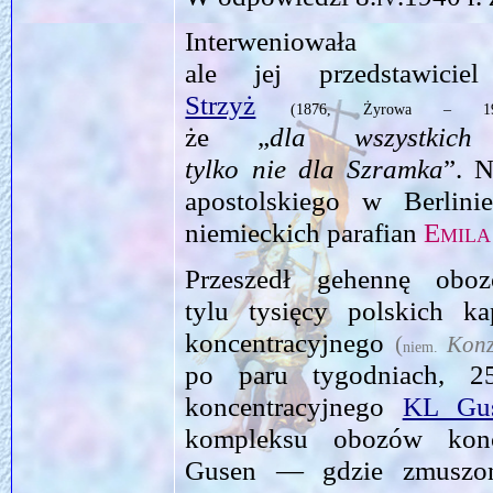
Interweniował
ale jej przedstawici
Strzyż
(1876, Żyrowa – 194
że „
dla wszystkic
tylko nie dla Szramka
”. N
apostolskiego w Berlini
niemieckich parafian
Emila
Przeszedł gehennę oboz
tylu tysięcy polskich k
koncentracyjnego
(
Konz
niem.
po paru tygodniach,
2
koncentracyjnego
KL Gu
kompleksu obozów konc
Gusen — gdzie zmuszono