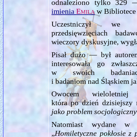
odnaleziono tylko 329 
imienia
Emila
w Bibliotece
Uczestniczył we ws
przedsięwzięciach bada
wieczory dyskusyjne, wyg
Pisał dużo — był autor
interesowała go zwłaszc
w swoich badaniach
i badaniom nad Śląskiem j
Owocem wieloletniej
która po dzień dzisiejszy 
jako problem socjologiczny
Natomiast wydane w 
„
Homiletyczne pokłosie z 