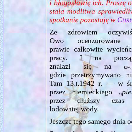
i błogosławię ich. Proszę 
stała modlitwa sprawiedli
spotkanie pozostaję w
Chry
Ze zdrowiem oczywi
Owo ocenzurowane
prawie całkowite wycień
pracy. I na począt
znalazł się na
t
gdzie przetrzymywano n
Tam
13.i.1942
r. — w śro
przez niemieckiego „
pie
przez dłuższy czas 
lodowatej wody.
Jeszcze tego samego dnia 