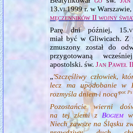
Beatyfikował
go
św.
Jan
13.vi.1999
r. w Warszawie,
męczenników II wojny świ
Parę dni później,
15.v
miał być w Gliwicach. Z
zmuszony został do od
przygotowaną wcześn
apostolski. św.
Jan Paweł I
„
'Szczęśliwy człowiek, kt
lecz ma upodobanie w
por. Ps
rozmyśla dniem i nocą'
Pozostańcie wierni doś
na tej ziemi z
Bogiem
w 
Niech zawsze na Śląsku zw
prawdziwy duch chrz