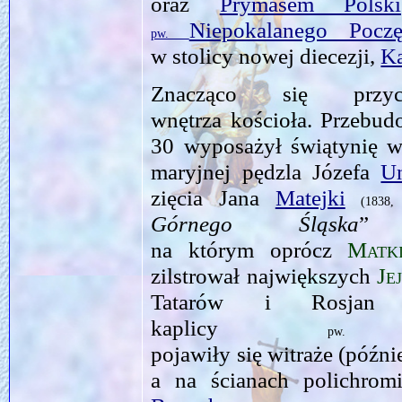
oraz
Prymasem Polski
Niepokalanego Pocz
pw.
w stolicy nowej diecezji,
K
Znacząco się przyc
wnętrza kościoła. Przebud
30 wyposażył świątynię w
maryjnej pędzla Józefa
Un
zięcia Jana
Matejki
(1838
Górnego Śląska
”
na którym oprócz
Matk
zilstrował największych
Jej
Tatarów i Rosjan 
kaplicy
p
pojawiły się witraże (późni
a na ścianach polichrom