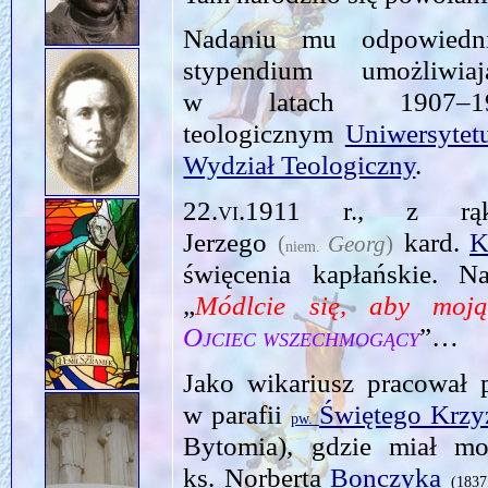
Nadaniu mu odpowiedni
stypendium umożliw
w latach 1907–
teologicznym
Uniwersytet
Wydział Teologiczny
.
22.vi.1911
r., z rąk m
Jerzego
kard.
K
(
Georg
)
niem.
święcenia kapłańskie. N
„
Módlcie się, aby moj
Ojciec wszechmogący
”…
Jako wikariusz pracował 
w parafii
Świętego Krzy
pw.
Bytomia), gdzie miał mo
ks. Norberta
Bonczyka
(1837