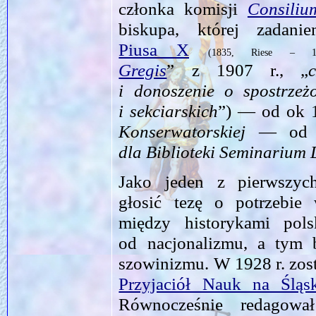
członka komisji
Consiliu
biskupa, której zadan
Piusa X
(1835, Riese – 19
Gregis
” z 1907 r., „
i donoszenie o spostrzeż
i sekciarskich
”) — od ok 1
Konserwatorskiej
— o
dla Biblioteki Seminariu
Jako jeden z pierwszy
głosić tezę o potrzebie
między historykami pols
od nacjonalizmu, a tym 
szowinizmu. W 1928 r. zos
Przyjaciół Nauk na Śląs
Równocześnie redagowa