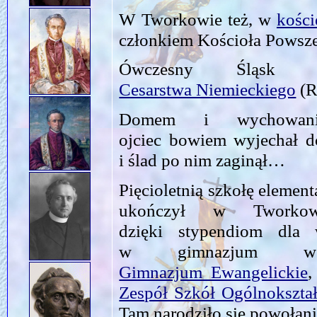
W Tworkowie też, w
kości
członkiem Kościoła Powsze
Ówczesny Śląsk s
Cesarstwa Niemieckiego
(R
Domem i wychowani
ojciec bowiem wyjechał 
i ślad po nim zaginął…
Pięcioletnią szkołę elemen
ukończył w Tworkow
dzięki stypendiom dla
w gimnazjum w
Gimnazjum Ewangelickie
,
Zespół Szkół Ogólnokszta
Tam narodziło się powołani