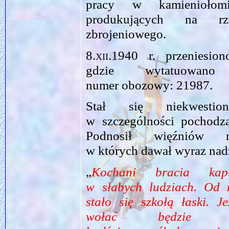
pracy w kamieniołomi
produkujących na rz
zbrojeniowego.
8.xii.1940
r. przeniesio
gdzie wytatuowan
numer obozowy: 21987.
Stał się niekwestio
w szczególności pochodz
Podnosił więźniów 
w których dawał wyraz nadz
„
Kochani bracia ka
w słabych ludziach. Od n
stało się szkołą łaski. J
wołać będzie d