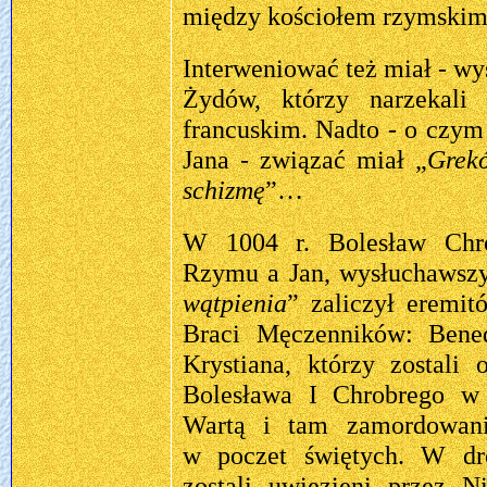
między kościołem rzymski
Interweniować też miał - wy
Żydów, którzy narzekali
francuskim. Nadto - o czy
Jana - związać miał „
Grek
schizmę
”…
W 1004 r. Bolesław Chr
Rzymu a Jan, wysłuchawszy 
wątpienia
” zaliczył eremit
Braci Męczenników: Bened
Krystiana, którzy zostali 
Bolesława I Chrobrego w
Wartą i tam zamordowan
w poczet świętych. W dr
zostali uwięzieni przez 