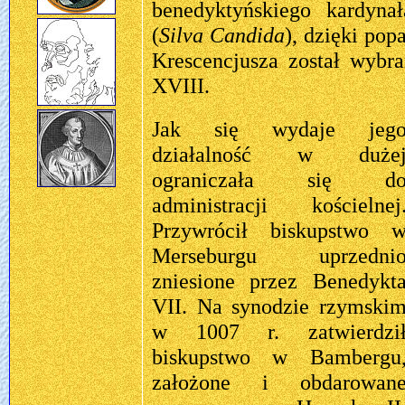
benedyktyńskiego kardynał
(
Silva Candida
), dzięki pop
Krescencjusza został wybr
XVIII.
Jak się wydaje jeg
działalność w duże
ograniczała się d
administracji kościelnej
Przywrócił biskupstwo 
Merseburgu uprzedni
zniesione przez Benedykt
VII. Na synodzie rzymski
w 1007 r. zatwierdzi
biskupstwo w Bambergu
założone i obdarowan