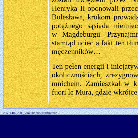
Henryka II oponowali prz
Bolesława, krokom prowadz
potężnego sąsiada niemiec
w Magdeburgu. Przynajmn
stamtąd uciec a fakt ten t
męczenników…
Ten pełen energii i inicjat
okolicznościach, zrezygnow
mnichem. Zamieszkał w kla
fuori le Mura, gdzie wkrótc
© GTKRK, 2009, wszelkie prawa zastrzeżone