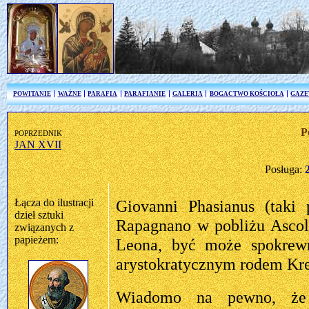
POWITANIE
WAŻNE
PARAFIA
PARAFIANIE
GALERIA
BOGACTWO KOŚCIOŁA
GAZE
poprzednik
P
JAN XVII
Posługa:
Łącza do ilustracji
Giovanni Phasianus (taki 
dzieł sztuki
Rapagnano w pobliżu Ascol
związanych z
papieżem:
Leona, być może spokrew
arystokratycznym rodem Kre
Wiadomo na pewno, że 