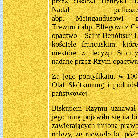
przez cesarza Henryka II
Nadał paliusz
abp. Meingaudusowi 
Trewiru i abp. Elfegowi z C
opactwo Saint-Benóitsur-
kościele francuskim, któr
niektóre z decyzji Stolic
nadane przez Rzym opactwu
Za jego pontyfikatu, w 1008
Olaf Skótkonung i podniósł
państwowej.
Biskupem Rzymu uznawał J
jego imię pojawiło się na b
zawierających imiona prawo
należy, że niewiele lat póź