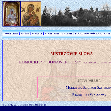
POWITANIE
WAŻNE
PARAFIA
PARAFIANIE
GALERIE
BOGACTWO KOŚCIOŁA
GAZE
MISTRZOWIE SŁOWA
ROMOCKI Jan „BONAWENTURA”
(1925, Warszawa – 18.viii.19
Tytuł wiersza
Modlitwa Szarych Szeregó
Powrót do Warszawy
© GTKRK, 2011, wszelkie prawa zastrzeżone